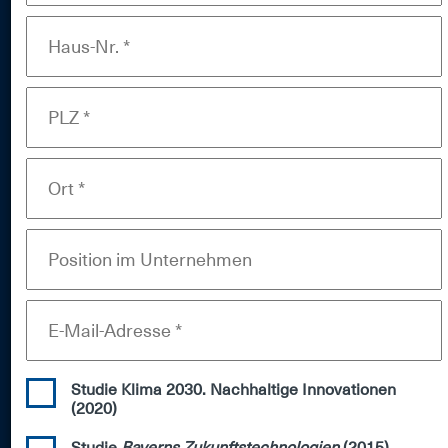
Planen. Bauen. Leben.
Arbeiten.
Mit dem Planen und Bauen besetzt der
Zukunftsrat der Bayerischen Wirtschaft
ein Feld, in dem viele große Themen
unserer Zeit zusammentreffen:
Klimaschutz, demografischer Wandel,
Fachkräftemangel, Ressourceneffizienz,
Digitalisierung. Auch Arbeit und Mobilität
durchlaufen Veränderungsprozesse, die
wiederum Auswirkungen auf die
Anforderungen an Gebäude und
Infrastrukturen haben. Diesen
unterschiedlichen Ansprüchen müssen
wir gerecht werden und dabei
gleichzeitig Gestaltungsmöglichkeiten
für die Zukunft gewährleisten.
Die gebaute Umwelt muss schon heute
Studie Klima 2030. Nachhaltige Innovationen
so gestaltet werden, dass sie den
(2020)
Anforderungen von morgen entspricht,