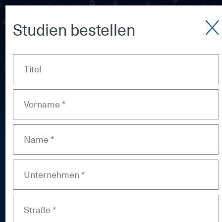
Stu­di­en be­stel­len
Zukunftsrat der Bayerischen
Wirtschaft
Herzlich willkommen
beim Zukunftsrat
Die Mitglieder des Zukunftsrats aus
Wissenschaft, Wirtschaft und Politik
beschäftigen sich mit neuen Technologien
für den Standort Bayern
Constructing Our Future.