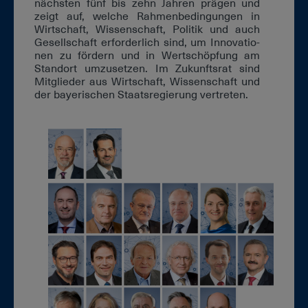
nächs­ten fünf bis zehn Jah­ren prä­gen und
zeigt auf, wel­che Rah­men­be­din­gun­gen in
Wirt­schaft, Wis­sen­schaft, Po­li­tik und auch
Ge­sell­schaft er­for­der­lich sind, um In­no­va­tio­
nen zu för­dern und in Wert­schöp­fung am
Stand­ort um­zu­set­zen. Im Zu­kunfts­rat sind
Mit­glie­der aus Wirt­schaft, Wis­sen­schaft und
der baye­ri­schen Staats­re­gie­rung ver­tre­ten.