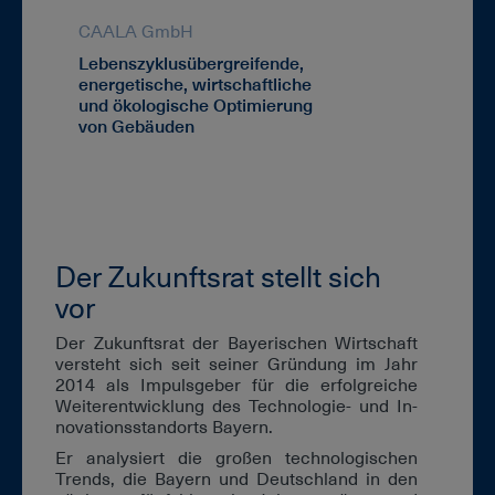
CAALA GmbH
DFG Forsch
Lebenszyklusübergreifende,
Datengetri
energetische, wirtschaftliche
von Entwur
und ökologische Optimierung
von Gebäuden
Der Zu­kunfts­rat stellt sich
vor
Der Zu­kunfts­rat der Baye­ri­schen Wirt­schaft
ver­steht sich seit sei­ner Grün­dung im Jahr
2014 als Im­puls­ge­ber für die er­folg­rei­che
Wei­ter­ent­wick­lung des Tech­no­lo­gie- und In­
no­va­ti­ons­stand­orts Bay­ern.
Er ana­ly­siert die gro­ßen tech­no­lo­gi­schen
Trends, die Bay­ern und Deutsch­land in den