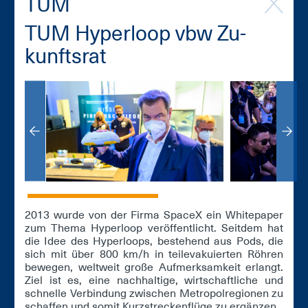
TUM
TUM Hy­per­loop vbw Zu­
kunfts­rat
2013 wur­de von der Fir­ma SpaceX ein Whi­te­pa­per
zum The­ma Hy­per­loop ver­öf­fent­licht. Seit­dem hat
die Idee des Hy­per­loops, be­stehend aus Pods, die
sich mit über 800 km/h in tei­le­va­ku­ier­ten Röh­ren
be­we­gen, welt­weit gro­ße Auf­merk­sam­keit er­langt.
Ziel ist es, ei­ne nach­hal­ti­ge, wirt­schaft­li­che und
schnel­le Ver­bin­dung zwi­schen Me­tro­pol­re­gio­nen zu
schaf­fen und so­mit Kurz­stre­cken­flü­ge zu er­gän­zen.