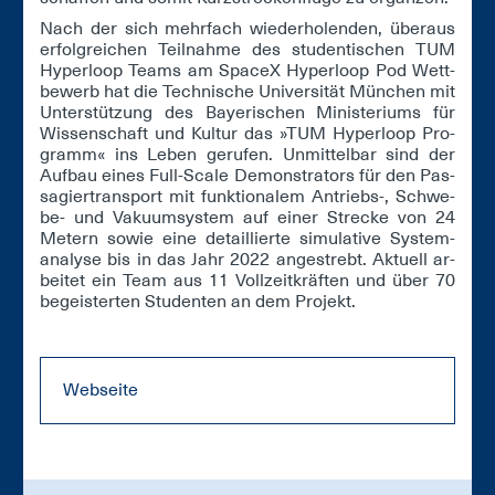
Nach der sich mehr­fach wie­der­ho­len­den, über­aus
er­folg­rei­chen Teil­nah­me des stu­den­ti­schen TUM
Hy­per­loop Teams am SpaceX Hy­per­loop Pod Wett­
be­werb hat die Tech­ni­sche Uni­ver­si­tät Mün­chen mit
Un­ter­stüt­zung des Baye­ri­schen Mi­nis­te­ri­ums für
Wis­sen­schaft und Kul­tur das »TUM Hy­per­loop Pro­
gramm« ins Le­ben ge­ru­fen. Un­mit­tel­bar sind der
Auf­bau ei­nes Full-Sca­le De­mons­tra­tors für den Pas­
sa­gier­trans­port mit funk­tio­na­lem An­triebs-, Schwe­
be- und Va­ku­um­sys­tem auf ei­ner Stre­cke von 24
Me­tern so­wie ei­ne de­tail­lier­te si­mu­la­ti­ve Sys­tem­
ana­ly­se bis in das Jahr 2022 an­ge­strebt. Ak­tu­ell ar­
bei­tet ein Team aus 11 Voll­zeit­kräf­ten und über 70
be­geis­ter­ten Stu­den­ten an dem Pro­jekt.
Webseite