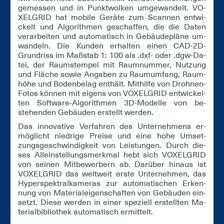
ge­mes­sen und in Punkt­wol­ken um­ge­wan­delt. VO­
XEL­GRID hat mo­bi­le Ge­rä­te zum Scan­nen ent­wi­
ckelt und Al­go­rith­men ge­schaf­fen, die die Da­ten
ver­ar­bei­ten und au­to­ma­tisch in Ge­bäu­de­plä­ne um­
wan­deln. Die Kun­den er­hal­ten ei­nen CAD-2D-
Grund­riss im Maß­stab 1: 100 als .dxf- oder .dgw-Da­
tei, der Raum­stem­pel mit Raum­num­mer, Nut­zung
und Flä­che so­wie An­ga­ben zu Rau­m­um­fang, Raum­
hö­he und Bo­den­be­lag ent­hält. Mit­hil­fe von Droh­nen-
Fo­tos kön­nen mit ei­gens von VO­XEL­GRID ent­wi­ckel­
ten Soft­ware-Al­go­rith­men 3D-Mo­del­le von be­
stehen­den Ge­bäu­den er­stellt wer­den.
Das in­no­va­ti­ve Ver­fah­ren des Un­ter­neh­mens er­
mög­licht nied­ri­ge Prei­se und ei­ne ho­he Um­set­
zungs­ge­schwin­dig­keit von Leis­tun­gen. Durch die­
ses Al­lein­stel­lungs­merk­mal hebt sich VO­XEL­GRID
von sei­nen Mit­be­wer­bern ab. Dar­über hin­aus ist
VO­XEL­GRID das welt­weit ers­te Un­ter­neh­men, das
Hy­per­spek­tral­ka­me­ras zur au­to­ma­ti­schen Er­ken­
nung von Ma­te­ri­al­ei­gen­schaf­ten von Ge­bäu­den ein­
setzt. Die­se wer­den in ei­ner spe­zi­ell er­stell­ten Ma­
te­ri­al­bi­blio­thek au­to­ma­tisch er­mit­telt.