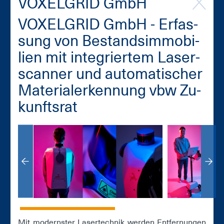
VO­XEL­GRID GmbH
VO­XEL­GRID GmbH - Er­fas­
sung von Be­stands­im­mo­bi­
li­en mit in­te­grier­tem La­ser­
s­can­ner und au­to­ma­ti­scher
Ma­te­ria­ler­ken­nung vbw Zu­
kunfts­rat
Mit mo­derns­ter La­ser­tech­nik wer­den Ent­fer­nun­gen