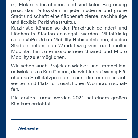
ik, Elek­tro­la­de­sta­tio­nen und ver­ti­ka­ler Be­grü­nung
passt das Park­sys­tem in je­de mo­der­ne und grü­ne
Stadt und schafft ei­ne flä­chen­ef­fi­zi­en­te, nach­hal­ti­ge
und fle­xi­ble Par­kin­fra­struk­tur.
Kurz­fris­tig kön­nen so der Park­druck ge­lin­dert und
Flä­chen in Städ­ten ent­sie­gelt wer­den. Mit­tel­fris­tig
sol­len VePa Ur­ban Mo­bi­li­ty Hubs ent­ste­hen, die den
Städ­ten hel­fen, den Wan­del weg von tra­di­tio­nel­ler
Mo­bi­li­tät hin zu emis­si­ons­frei­er Sha­red und Mi­cro
Mo­bi­li­ty zu er­mög­li­chen.
Wir se­hen auch Pro­jekt­ent­wick­ler und Im­mo­bi­li­en­
ent­wick­ler als Kund*in­nen, da wir hier auf we­nig Flä­
che das Stell­platz­pro­blem lö­sen, die Im­mo­bi­lie auf­
wer­ten und Platz für zu­sätz­li­chen Wohn­raum schaf­
fen.
Die ers­ten Tür­me wer­den 2021 bei ei­nem gro­ßen
Kli­ni­kum er­rich­tet.
Webseite