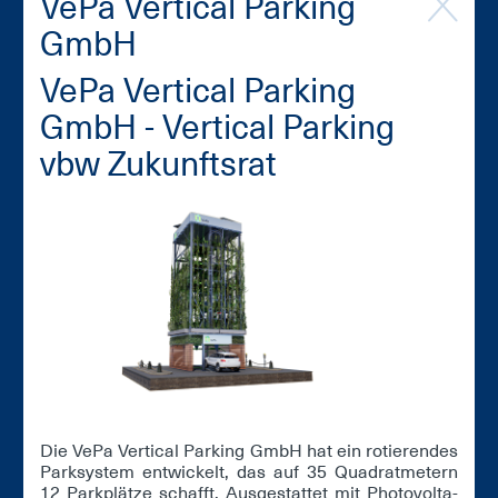
VePa Ver­ti­cal Par­king
GmbH
VePa Ver­ti­cal Par­king
GmbH - Ver­ti­cal Par­king
vbw Zu­kunfts­rat
Die VePa Ver­ti­cal Par­king GmbH hat ein ro­tie­ren­des
Park­sys­tem ent­wi­ckelt, das auf 35 Qua­drat­me­tern
12 Park­plät­ze schafft. Aus­ge­stat­tet mit Pho­to­vol­ta­