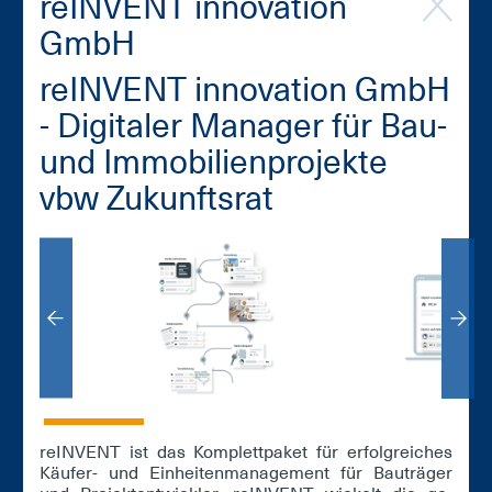
re­INVENT in­no­va­ti­on
GmbH
re­INVENT in­no­va­ti­on GmbH
- Di­gi­ta­ler Ma­na­ger für Bau-
und Im­mo­bi­li­en­pro­jek­te
vbw Zu­kunfts­rat
re­INVENT ist das Kom­plett­pa­ket für er­folg­rei­ches
Käu­fer- und Ein­hei­ten­ma­nage­ment für Bau­trä­ger