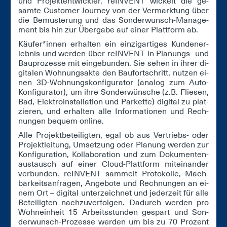
und Pro­jekt­ent­wick­ler. re­INVENT wi­ckelt die ge­
sam­te Cust­o­mer Jour­ney von der Ver­mark­tung über
die Be­mus­te­rung und das Son­der­wunsch-Ma­nage­
ment bis hin zur Über­ga­be auf ei­ner Platt­form ab.
Käu­fer*in­nen er­hal­ten ein ein­zig­ar­ti­ges Kun­den­er­
leb­nis und wer­den über re­INVENT in Pla­nungs- und
Bau­pro­zes­se mit ein­ge­bun­den. Sie se­hen in ih­rer di­
gi­ta­len Woh­nungs­ak­te den Bau­fort­schritt, nut­zen ei­
nen 3D-Woh­nungs­kon­fi­gu­ra­tor (ana­log zum Au­to-
Kon­fi­gu­ra­tor), um ih­re Son­der­wün­sche (z.B. Flie­sen,
Bad, Elek­tro­in­stal­la­ti­on und Par­ket­te) di­gi­tal zu plat­
zie­ren, und er­hal­ten al­le In­for­ma­tio­nen und Rech­
nun­gen be­quem on­line.
Al­le Pro­jekt­be­tei­lig­ten, egal ob aus Ver­triebs- oder
Pro­jekt­lei­tung, Um­set­zung oder Pla­nung wer­den zur
Kon­fi­gu­ra­ti­on, Kol­la­bo­ra­ti­on und zum Do­ku­men­ten­
aus­tausch auf ei­ner Cloud-Platt­form mit­ein­an­der
ver­bun­den. re­INVENT sam­melt Pro­to­kol­le, Mach­
bar­keits­an­fra­gen, An­ge­bo­te und Rech­nun­gen an ei­
nem Ort – di­gi­tal un­ter­zeich­net und je­der­zeit für al­le
Be­tei­lig­ten nach­zu­ver­fol­gen. Da­durch wer­den pro
Wohn­ein­heit 15 Ar­beits­stun­den ge­spart und Son­
der­wunsch-Pro­zes­se wer­den um bis zu 70 Pro­zent