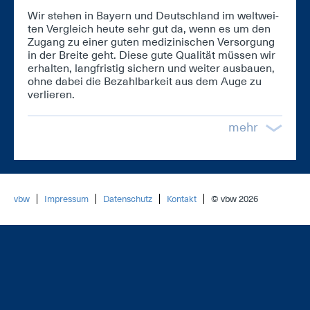
Wir ste­hen in Bay­ern und Deutsch­land im welt­wei­
ten Ver­gleich heu­te sehr gut da, wenn es um den
Zu­gang zu ei­ner gu­ten me­di­zi­ni­schen Ver­sor­gung
in der Brei­te geht. Die­se gu­te Qua­li­tät müs­sen wir
er­hal­ten, lang­fris­tig si­chern und wei­ter aus­bau­en,
oh­ne da­bei die Be­zahl­bar­keit aus dem Au­ge zu
ver­lie­ren.
mehr
vbw
Impressum
Datenschutz
Kontakt
© vbw 2026