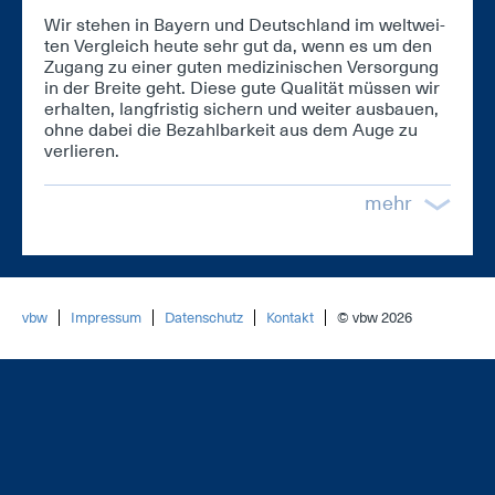
Wir ste­hen in Bay­ern und Deutsch­land im welt­wei­
ten Ver­gleich heu­te sehr gut da, wenn es um den
Zu­gang zu ei­ner gu­ten me­di­zi­ni­schen Ver­sor­gung
in der Brei­te geht. Die­se gu­te Qua­li­tät müs­sen wir
er­hal­ten, lang­fris­tig si­chern und wei­ter aus­bau­en,
oh­ne da­bei die Be­zahl­bar­keit aus dem Au­ge zu
ver­lie­ren.
mehr
vbw
Impressum
Datenschutz
Kontakt
© vbw 2026