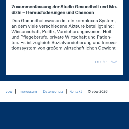
Zu­sam­men­fas­sung der Stu­die Ge­sund­heit und Me­
di­zin – Her­aus­fo­de­run­gen und Chan­cen
Das Ge­sund­heits­we­sen ist ein kom­ple­xes Sys­tem,
an dem vie­le ver­schie­de­ne Ak­teu­re be­tei­ligt sind:
Wis­sen­schaft, Po­li­tik, Ver­si­che­rungs­we­sen, Heil-
und Pfle­ge­be­ru­fe, pri­va­te Wirt­schaft und Pa­ti­en­
ten. Es ist zu­gleich So­zi­al­ver­si­che­rung und In­no­va­
ti­ons­sys­tem von gro­ßem wirt­schaft­li­chen Ge­wicht.
mehr
vbw
Impressum
Datenschutz
Kontakt
© vbw 2026