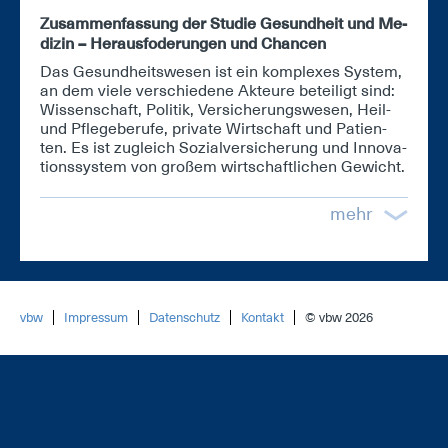
Zu­sam­men­fas­sung der Stu­die Ge­sund­heit und Me­
di­zin – Her­aus­fo­de­run­gen und Chan­cen
Das Ge­sund­heits­we­sen ist ein kom­ple­xes Sys­tem,
an dem vie­le ver­schie­de­ne Ak­teu­re be­tei­ligt sind:
Wis­sen­schaft, Po­li­tik, Ver­si­che­rungs­we­sen, Heil-
und Pfle­ge­be­ru­fe, pri­va­te Wirt­schaft und Pa­ti­en­
ten. Es ist zu­gleich So­zi­al­ver­si­che­rung und In­no­va­
ti­ons­sys­tem von gro­ßem wirt­schaft­li­chen Ge­wicht.
mehr
vbw
Impressum
Datenschutz
Kontakt
© vbw 2026