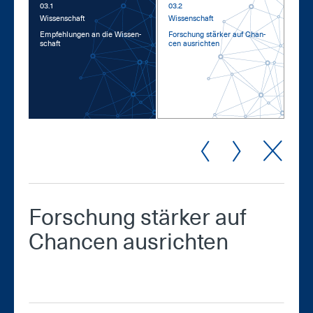
03.1
03.2
Wis­sen­schaft
Wis­sen­schaft
Emp­feh­lun­gen an die Wis­sen­
For­schung stär­ker auf Chan­
schaft
cen aus­rich­ten
For­schung stär­ker auf
Chan­cen aus­rich­ten