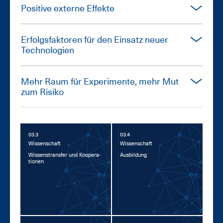
Po­si­ti­ve ex­ter­ne Ef­fek­te
Er­folgs­fak­to­ren für den Ein­satz neu­er
Tech­no­lo­gi­en
Mehr Raum für Ex­pe­ri­men­te, mehr Mut
zum Ri­si­ko
03.3
03.4
Wis­sen­schaft
Wis­sen­schaft
Wis­sens­trans­fer und Ko­ope­ra­
Aus­bil­dung
tio­nen