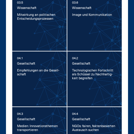
03.5
03.6
Wis­sen­schaft
Wis­sen­schaft
Mit­wir­kung an po­li­ti­schen
Image und Kom­mu­ni­ka­ti­on
Ent­schei­dungs­pro­zes­sen
04.1
04.2
Ge­sell­schaft
Ge­sell­schaft
Emp­feh­lun­gen an die Ge­sell­
Tech­no­lo­gi­schen Fort­schritt
schaft
als Schüs­sel zu Nach­hal­tig­
keit be­grei­fen
04.3
04.4
Ge­sell­schaft
Ge­sell­schaft
Me­di­en: In­no­va­ti­ons­the­men
NGOs: fai­ren, fak­ten­ba­sier­ten
trans­por­tie­ren
Aus­tausch su­chen