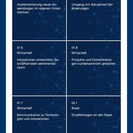
Im­ple­men­tie­rung neu­er An­
Um­gang mit dis­rup­ti­ven Ver­
wen­dun­gen im ei­ge­nen Un­ter­
än­de­run­gen
neh­men
01.5
01.6
Wirt­schaft
Wirt­schaft
In­no­va­tio­nen ent­wi­ckeln, Ge­
Pro­duk­te und Dienst­leis­tun­
schäfts­mo­dell wei­ter­ent­wi­
gen kun­den­zen­triert ge­stal­ten
ckeln
01.7
02.1
Wirt­schaft
Staat
Kom­mu­ni­ka­ti­on zu Tech­no­lo­
Emp­feh­lun­gen an den Staat
gi­en und In­no­va­tio­nen