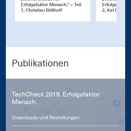
Erfolgsfaktor Mensch.“ – Teil
Erfolgsfaktor
1, Christian Böllhoff
2, Kai Gramk
Pu­bli­ka­tio­nen
Tech­Check 2019. Er­folgs­fak­tor
Mensch.
Downloads und Bestellungen