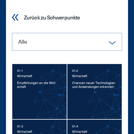
Zurück zu Schwerpunkte
Alle
01.1
01.2
Wirt­schaft
Wirt­schaft
Emp­feh­lun­gen an die Wirt­
Chan­cen neu­er Tech­no­lo­gi­en
schaft
und An­wen­dun­gen er­ken­nen
01.3
01.4
Wirt­schaft
Wirt­schaft