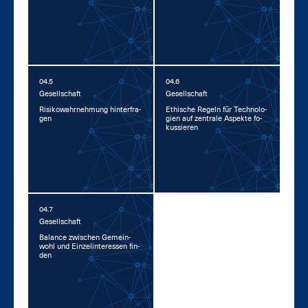
04.5
04.6
Ge­sell­schaft
Ge­sell­schaft
Ri­si­ko­wahr­neh­mung hin­ter­fra­
Ethi­sche Re­geln für Tech­no­lo­
gen
gi­en auf zen­tra­le As­pek­te fo­
kus­sie­ren
04.7
Ge­sell­schaft
Ba­lan­ce zwi­schen Ge­mein­
wohl und Ein­zel­in­ter­es­sen fin­
den