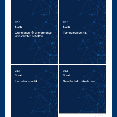
02.2
02.3
Staat
Staat
Grund­la­gen für er­folg­rei­ches
Tech­no­lo­gie­po­li­tik
Wirt­schaf­ten schaf­fen
02.4
02.5
Staat
Staat
In­no­va­ti­ons­po­li­tik
Ge­sell­schaft mit­neh­men