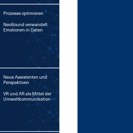
Prozesse optimieren
Neo­Sound ver­wan­delt
Emo­tio­nen in Da­ten
Neue Assistenten und
Perspektiven
VR und AR als Mit­tel der
Um­welt­kom­mu­ni­ka­ti­on