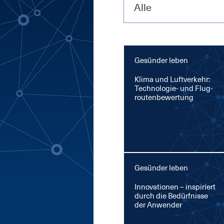
Alle
Gesünder leben
Kli­ma und Luft­ver­kehr:
Tech­no­lo­gie- und Flug­
rou­ten­be­wer­tung
Gesünder leben
In­no­va­tio­nen – in­spi­riert
durch die Be­dürf­nis­se
der An­wen­der