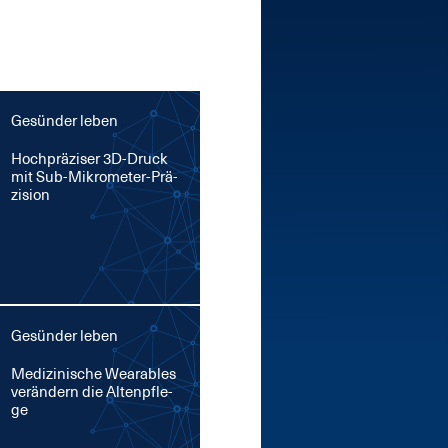
Gesünder leben
Hoch­prä­zi­ser 3D-Druck
mit Sub-Mi­kro­me­ter-Prä­
zi­si­on
Gesünder leben
Me­di­zi­ni­sche Weara­bles
ver­än­dern die Al­ten­pfle­
ge