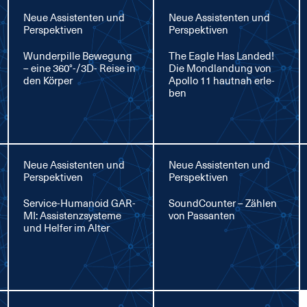
Neue Assistenten und
Neue Assistenten und
Perspektiven
Perspektiven
Wun­der­pil­le Be­we­gung
The Ea­gle Has Lan­ded!
– ei­ne 360°-/3D- Rei­se in
Die Mond­lan­dung von
den Kör­per
Apol­lo 11 haut­nah er­le­
ben
Neue Assistenten und
Neue Assistenten und
Perspektiven
Perspektiven
Ser­vice-Hu­ma­no­id GAR­
Sound­Coun­ter – Zäh­len
MI: As­sis­tenz­sys­te­me
von Pas­san­ten
und Hel­fer im Al­ter