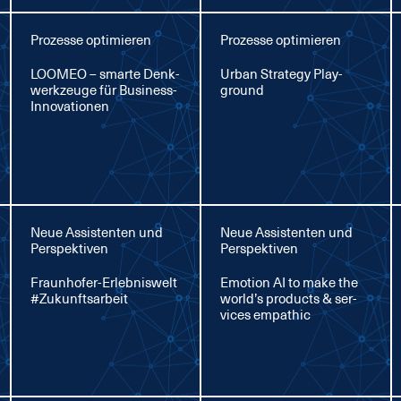
Prozesse optimieren
Prozesse optimieren
LOO­MEO – smar­te Denk­
Ur­ban Stra­te­gy Play­
werk­zeu­ge für Busi­ness-
ground
In­no­va­tio­nen
Neue Assistenten und
Neue Assistenten und
Perspektiven
Perspektiven
Fraun­ho­fer-Er­leb­nis­welt
Emo­ti­on AI to ma­ke the
#Zu­kunfts­ar­beit
world’s pro­ducts & ser­
vices em­pa­thic