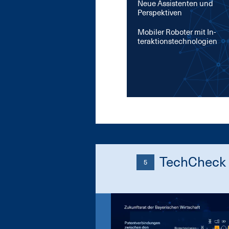
Neue Assistenten und
Perspektiven
Mo­bi­ler Ro­bo­ter mit In­
ter­ak­ti­ons­tech­no­lo­gi­en
TechCheck 
5