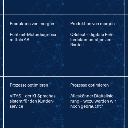
Produktion von morgen
Produktion von morgen
Echt­zeit-Mo­tor­dia­gno­se
QSelect – di­gi­ta­le Feh­
mit­tels AR
ler­do­ku­men­ta­ti­on am
Bau­teil
Prozesse optimieren
Prozesse optimieren
VI­TAS – der KI-Sprachas­
Al­les­kön­ner Di­gi­ta­li­sie­
sis­tent für den Kun­den­
rung – wo­zu wer­den wir
ser­vice
noch ge­braucht?