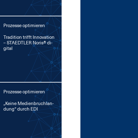
Prozesse optimieren
Tra­di­ti­on trifft In­no­va­ti­on
– STA­EDT­LER No­ris® di­
gi­tal
Prozesse optimieren
„Kei­ne Me­di­en­bruch­lan­
dung“ durch EDI