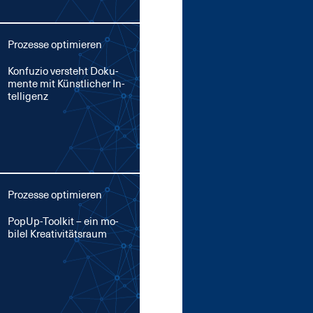
Prozesse optimieren
Kon­fu­zio ver­steht Do­ku­
men­te mit Künst­li­cher In­
tel­li­genz
Prozesse optimieren
Po­pUp-Tool­kit – ein mo­
bi­l­el Krea­ti­vi­täts­raum