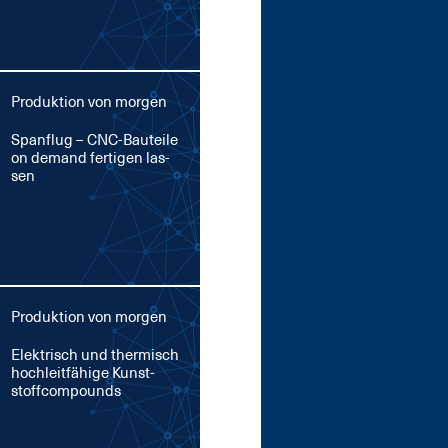
Produktion von morgen
Span­flug – CNC-Bau­tei­le
on de­mand fer­ti­gen las­
sen
Produktion von morgen
Elek­trisch und ther­misch
hoch­leit­fä­hi­ge Kunst­
stoff­com­pounds