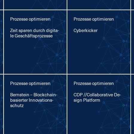
Prozesse optimieren
Prozesse optimieren
Zeit spa­ren durch di­gi­ta­
Cy­ber­ki­cker
le Ge­schäfts­pro­zes­se
Prozesse optimieren
Prozesse optimieren
Bern­stein – Block­chain-
CDP //Col­la­bo­ra­ti­ve De­
ba­sier­ter In­no­va­ti­ons­
sign Plat­form
schutz