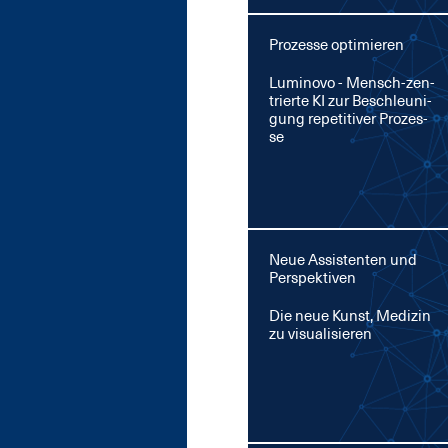
Prozesse optimieren
Lu­mi­no­vo - Mensch-zen­
trier­te KI zur Be­schleu­ni­
gung re­pe­ti­ti­ver Pro­zes­
se
Neue Assistenten und
Perspektiven
Die neue Kunst, Me­di­zin
zu vi­sua­li­sie­ren