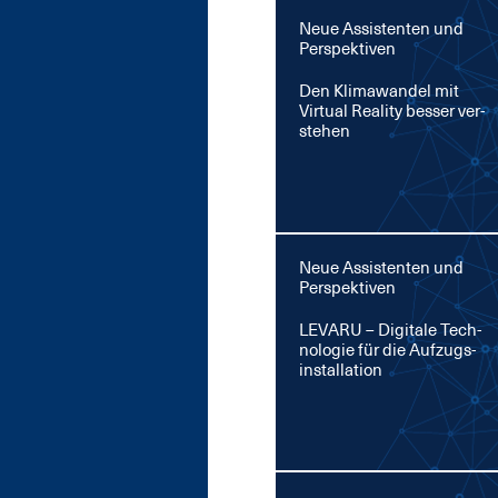
Neue Assistenten und
Perspektiven
Den Kli­ma­wan­del mit
Vir­tu­al Rea­li­ty bes­ser ver­
ste­hen
Neue Assistenten und
Perspektiven
LE­VA­RU – Di­gi­ta­le Tech­
no­lo­gie für die Auf­zug­s­
in­stal­la­ti­on