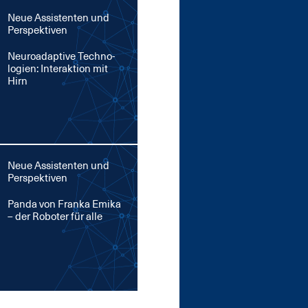
Neue Assistenten und
Perspektiven
Neu­road­ap­ti­ve Tech­no­
lo­gi­en: In­ter­ak­ti­on mit
Hirn
Neue Assistenten und
Perspektiven
Pan­da von Fran­ka Emi­ka
– der Ro­bo­ter für al­le