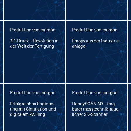
Produktion von morgen
Produktion von morgen
3D-Druck – Re­vo­lu­ti­on in
Emo­jis aus der In­dus­trie­
der Welt der Fer­ti­gung
an­la­ge
Produktion von morgen
Produktion von morgen
Er­folg­rei­ches En­gi­nee­
Han­dy­SCAN 3D – trag­
ring mit Si­mu­la­ti­on und
ba­rer mess­tech­nik-taug­
di­gi­ta­lem Zwil­ling
li­cher 3D-Scan­ner