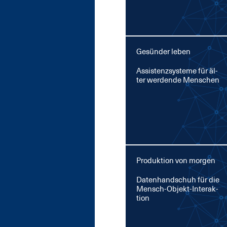
Gesünder leben
As­sis­tenz­sys­te­me für äl­
ter wer­den­de Men­schen
Produktion von morgen
Da­ten­hand­schuh für die
Mensch-Ob­jekt-In­ter­ak­
ti­on