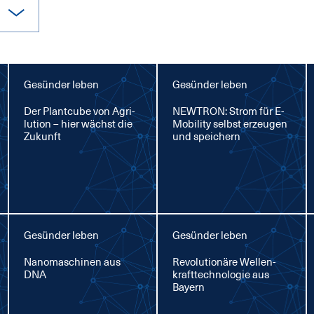
Gesünder leben
Gesünder leben
Der Plant­cu­be von Agri­
NEW­TRON: Strom für E-
lu­ti­on – hier wächst die
Mo­bi­li­ty selbst er­zeu­gen
Zu­kunft
und spei­chern
Gesünder leben
Gesünder leben
Na­no­ma­schi­nen aus
Re­vo­lu­tio­nä­re Wel­len­
DNA
kraft­tech­no­lo­gie aus
Bay­ern