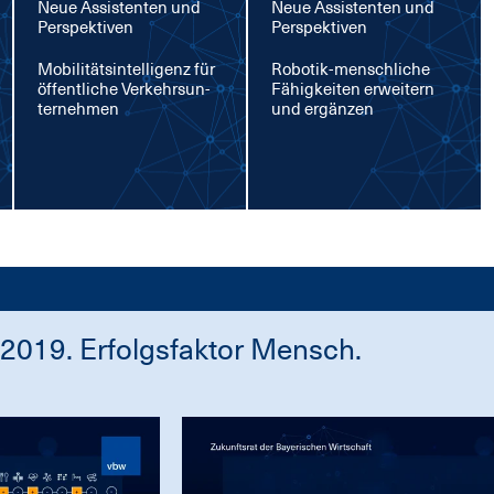
Neue Assistenten und
Neue Assistenten und
Perspektiven
Perspektiven
Mo­bi­li­täts­in­tel­li­genz für
Ro­bo­tik-mensch­li­che
öf­fent­li­che Ver­kehrs­un­
Fä­hig­kei­ten er­wei­tern
ter­neh­men
und er­gän­zen
2019. Erfolgsfaktor Mensch.