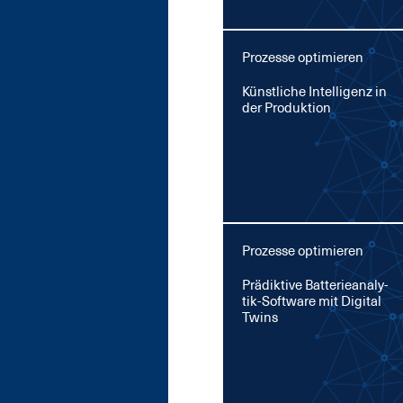
Prozesse optimieren
Künst­li­che In­tel­li­genz in
der Pro­duk­ti­on
Prozesse optimieren
Prä­dik­ti­ve Bat­te­rie­ana­ly­
tik-Soft­ware mit Di­gi­tal
Twins