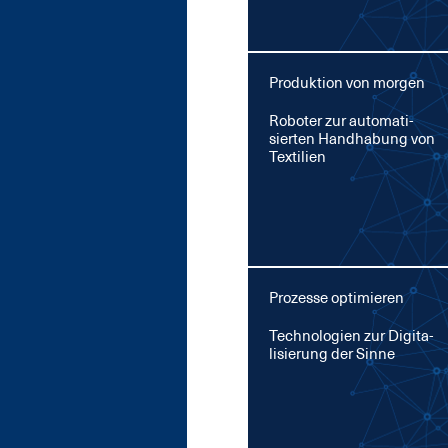
Produktion von morgen
Ro­bo­ter zur au­to­ma­ti­
sier­ten Hand­ha­bung von
Tex­ti­li­en
Prozesse optimieren
Tech­no­lo­gi­en zur Di­gi­ta­
li­sie­rung der Sin­ne