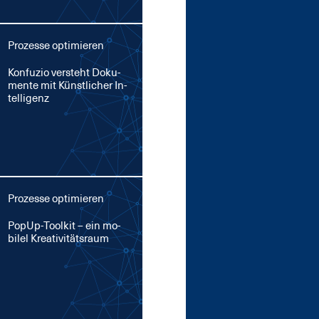
Prozesse optimieren
Kon­fu­zio ver­steht Do­ku­
men­te mit Künst­li­cher In­
tel­li­genz
Prozesse optimieren
Po­pUp-Tool­kit – ein mo­
bi­l­el Krea­ti­vi­täts­raum