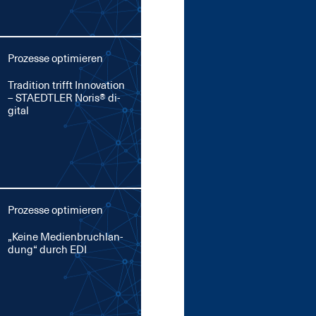
Prozesse optimieren
Tra­di­ti­on trifft In­no­va­ti­on
– STA­EDT­LER No­ris® di­
gi­tal
Prozesse optimieren
„Kei­ne Me­di­en­bruch­lan­
dung“ durch EDI