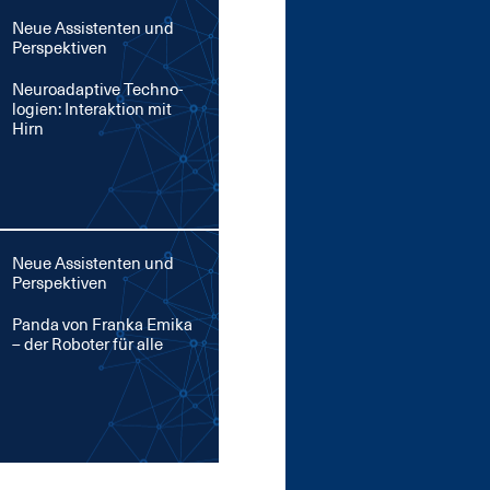
Neue Assistenten und
Perspektiven
Neu­road­ap­ti­ve Tech­no­
lo­gi­en: In­ter­ak­ti­on mit
Hirn
Neue Assistenten und
Perspektiven
Pan­da von Fran­ka Emi­ka
– der Ro­bo­ter für al­le