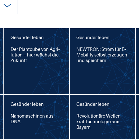
Gesünder leben
Gesünder leben
Der Plant­cu­be von Agri­
NEW­TRON: Strom für E-
lu­ti­on – hier wächst die
Mo­bi­li­ty selbst er­zeu­gen
Zu­kunft
und spei­chern
Gesünder leben
Gesünder leben
Na­no­ma­schi­nen aus
Re­vo­lu­tio­nä­re Wel­len­
DNA
kraft­tech­no­lo­gie aus
Bay­ern