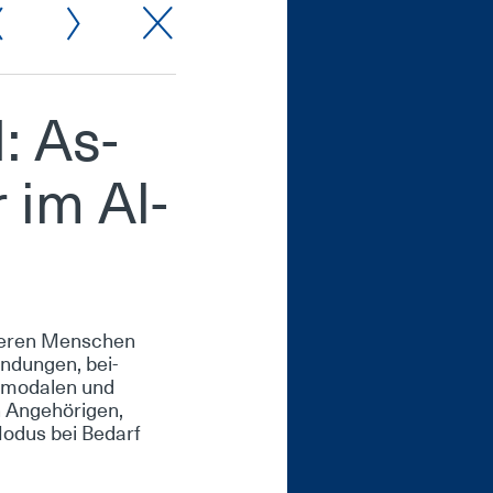
: As­
r im Al­
­te­ren Men­schen
wen­dun­gen, bei­
­ti­moda­len und
 An­ge­hö­ri­gen,
Mo­dus bei Be­darf