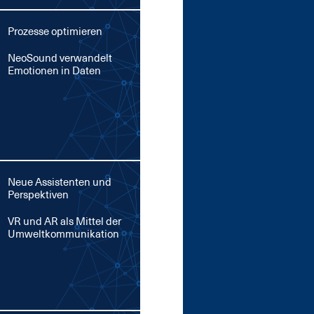
Prozesse optimieren
Neo­Sound ver­wan­delt
Emo­tio­nen in Da­ten
Neue Assistenten und
Perspektiven
VR und AR als Mit­tel der
Um­welt­kom­mu­ni­ka­ti­on