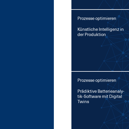
Prozesse optimieren
Künst­li­che In­tel­li­genz in
der Pro­duk­ti­on
Prozesse optimieren
Prä­dik­ti­ve Bat­te­rie­ana­ly­
tik-Soft­ware mit Di­gi­tal
Twins