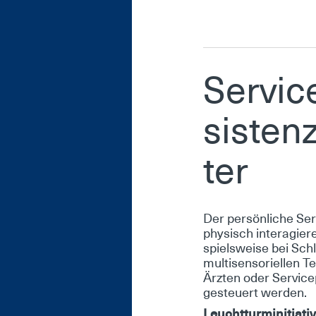
Ser­vic
sis­ten
ter
Der per­sön­li­che Se
phy­sisch in­ter­agie­r
spiels­wei­se bei Schla
mul­ti­sen­s­ori­el­len 
Ärz­ten oder Ser­vice
ge­steu­ert wer­den.
Leucht­tur­mi­nitia­ti­