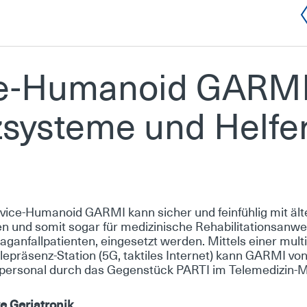
e-Hu­ma­no­id GAR­MI
z­sys­te­me und Hel­fe
r­vice-Hu­ma­no­id GAR­MI kann si­cher und fein­füh­lig mit äl
en und so­mit so­gar für me­di­zi­ni­sche Re­ha­bi­li­ta­ti­ons­an­
g­an­fall­pa­ti­en­ten, ein­ge­setzt wer­den. Mit­tels ei­ner mul
Te­le­prä­senz-Sta­ti­on (5G, tak­ti­les In­ter­net) kann GAR­MI von
­per­so­nal durch das Ge­gen­stück PAR­TI im Te­le­me­di­zin-
ve Ger­ia­tro­nik