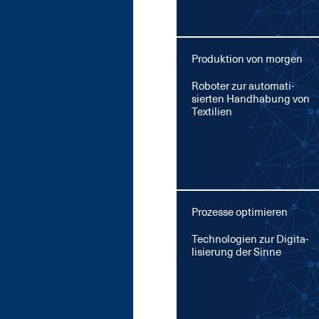
Produktion von morgen
Ro­bo­ter zur au­to­ma­ti­
sier­ten Hand­ha­bung von
Tex­ti­li­en
Prozesse optimieren
Tech­no­lo­gi­en zur Di­gi­ta­
li­sie­rung der Sin­ne