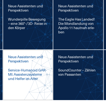
Neue Assistenten und
Neue Assistenten und
Perspektiven
Perspektiven
Wun­der­pil­le Be­we­gung
The Ea­gle Has Lan­ded!
– ei­ne 360°-/3D- Rei­se in
Die Mond­lan­dung von
den Kör­per
Apol­lo 11 haut­nah er­le­
ben
Neue Assistenten und
Neue Assistenten und
Perspektiven
Perspektiven
Ser­vice-Hu­ma­no­id GAR­
Sound­Coun­ter – Zäh­len
MI: As­sis­tenz­sys­te­me
von Pas­san­ten
und Hel­fer im Al­ter