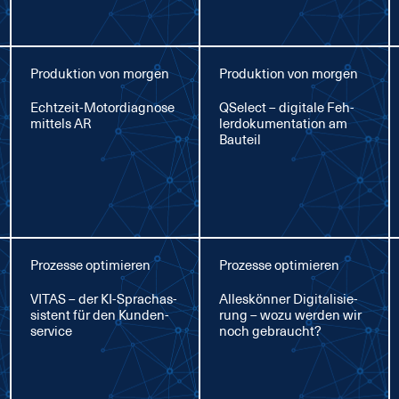
Produktion von morgen
Produktion von morgen
Echt­zeit-Mo­tor­dia­gno­se
QSelect – di­gi­ta­le Feh­
mit­tels AR
ler­do­ku­men­ta­ti­on am
Bau­teil
Prozesse optimieren
Prozesse optimieren
VI­TAS – der KI-Sprachas­
Al­les­kön­ner Di­gi­ta­li­sie­
sis­tent für den Kun­den­
rung – wo­zu wer­den wir
ser­vice
noch ge­braucht?