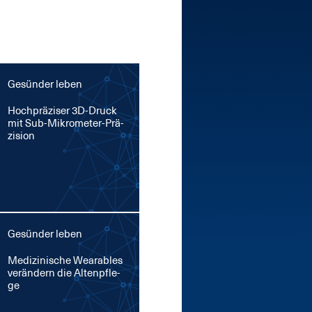
Gesünder leben
Hoch­prä­zi­ser 3D-Druck
mit Sub-Mi­kro­me­ter-Prä­
zi­si­on
Gesünder leben
Me­di­zi­ni­sche Weara­bles
ver­än­dern die Al­ten­pfle­
ge