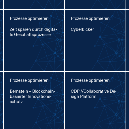
Prozesse optimieren
Prozesse optimieren
Zeit spa­ren durch di­gi­ta­
Cy­ber­ki­cker
le Ge­schäfts­pro­zes­se
Prozesse optimieren
Prozesse optimieren
Bern­stein – Block­chain-
CDP //Col­la­bo­ra­ti­ve De­
ba­sier­ter In­no­va­ti­ons­
sign Plat­form
schutz