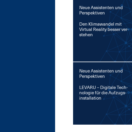
Neue Assistenten und
Perspektiven
Den Kli­ma­wan­del mit
Vir­tu­al Rea­li­ty bes­ser ver­
ste­hen
Neue Assistenten und
Perspektiven
LE­VA­RU – Di­gi­ta­le Tech­
no­lo­gie für die Auf­zug­s­
in­stal­la­ti­on