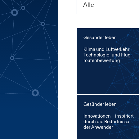
Alle
Gesünder leben
Kli­ma und Luft­ver­kehr:
Tech­no­lo­gie- und Flug­
rou­ten­be­wer­tung
Gesünder leben
In­no­va­tio­nen – in­spi­riert
durch die Be­dürf­nis­se
der An­wen­der