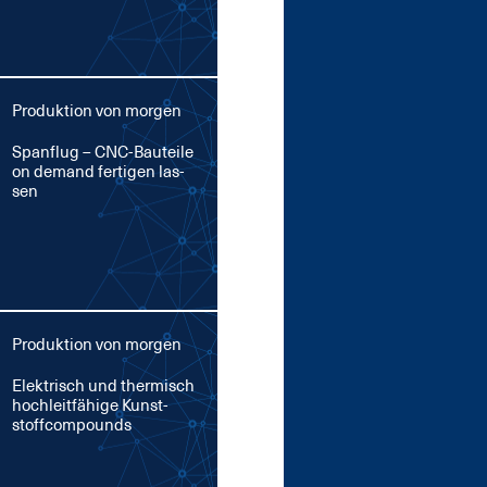
Produktion von morgen
Span­flug – CNC-Bau­tei­le
on de­mand fer­ti­gen las­
sen
Produktion von morgen
Elek­trisch und ther­misch
hoch­leit­fä­hi­ge Kunst­
stoff­com­pounds