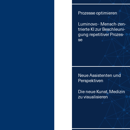
Prozesse optimieren
Lu­mi­no­vo - Mensch-zen­
trier­te KI zur Be­schleu­ni­
gung re­pe­ti­ti­ver Pro­zes­
se
Neue Assistenten und
Perspektiven
Die neue Kunst, Me­di­zin
zu vi­sua­li­sie­ren