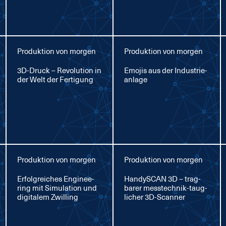
Produktion von morgen
Produktion von morgen
3D-Druck – Re­vo­lu­ti­on in
Emo­jis aus der In­dus­trie­
der Welt der Fer­ti­gung
an­la­ge
Produktion von morgen
Produktion von morgen
Er­folg­rei­ches En­gi­nee­
Han­dy­SCAN 3D – trag­
ring mit Si­mu­la­ti­on und
ba­rer mess­tech­nik-taug­
di­gi­ta­lem Zwil­ling
li­cher 3D-Scan­ner