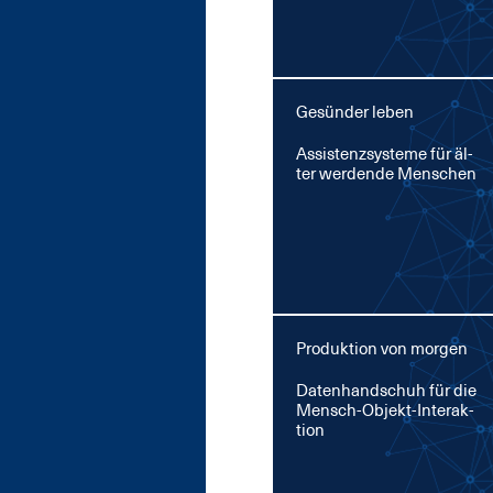
Gesünder leben
As­sis­tenz­sys­te­me für äl­
ter wer­den­de Men­schen
Produktion von morgen
Da­ten­hand­schuh für die
Mensch-Ob­jekt-In­ter­ak­
ti­on