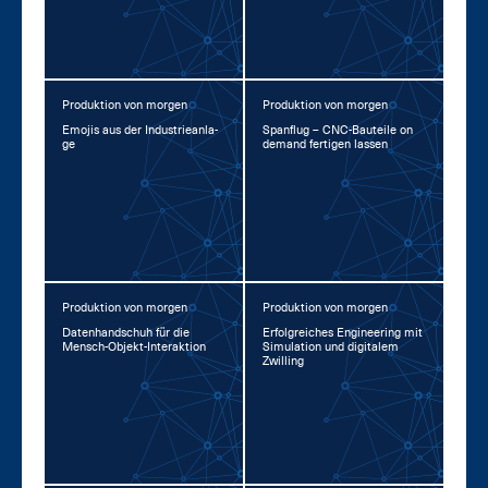
Produktion von morgen
Produktion von morgen
Emo­jis aus der In­dus­trie­an­la­
Span­flug – CNC-Bau­tei­le on
ge
de­mand fer­ti­gen las­sen
Produktion von morgen
Produktion von morgen
Da­ten­hand­schuh für die
Er­folg­rei­ches En­gi­nee­ring mit
Mensch-Ob­jekt-In­ter­ak­ti­on
Si­mu­la­ti­on und di­gi­ta­lem
Zwil­ling