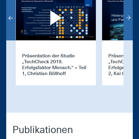
Präsentation der Studie
Präsentation 
„TechCheck 2019.
„TechCheck 2
Erfolgsfaktor Mensch.“ – Teil
Erfolgsfaktor
1, Christian Böllhoff
2, Kai Gramk
Pu­bli­ka­tio­nen