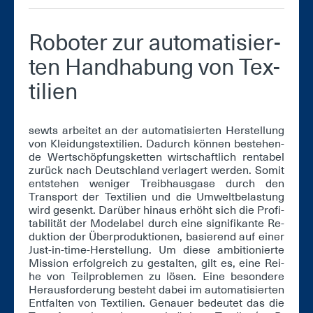
Ro­bo­ter zur au­to­ma­ti­sier­
ten Hand­ha­bung von Tex­
ti­li­en
sewts ar­bei­tet an der au­to­ma­ti­sier­ten Her­stel­lung
von Klei­dungs­tex­ti­li­en. Da­durch kön­nen be­stehen­
de Wert­schöp­fungs­ket­ten wirt­schaft­lich ren­ta­bel
zu­rück nach Deutsch­land ver­la­gert wer­den. So­mit
ent­ste­hen we­ni­ger Treib­haus­ga­se durch den
Trans­port der Tex­ti­li­en und die Um­welt­be­las­tung
wird ge­senkt. Dar­über hin­aus er­höht sich die Pro­fi­
ta­bi­li­tät der Mo­de­la­bel durch ei­ne si­gni­fi­kan­te Re­
duk­ti­on der Über­pro­duk­tio­nen, ba­sie­rend auf ei­ner
Just-in-time-Her­stel­lung. Um die­se am­bi­tio­nier­te
Mis­si­on er­folg­reich zu ge­stal­ten, gilt es, ei­ne Rei­
he von Teil­pro­ble­men zu lö­sen. Ei­ne be­son­de­re
Her­aus­for­de­rung be­steht da­bei im au­to­ma­ti­sier­ten
Ent­fal­ten von Tex­ti­li­en. Ge­nau­er be­deu­tet das die