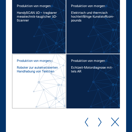
Produktion von morgen
Produktion von morgen
Han­dy­SCAN 3D – trag­ba­rer
Elek­trisch und ther­misch
mess­tech­nik-taug­li­cher 3D-
hoch­leit­fä­hi­ge Kunst­stoff­com­
Scan­ner
pounds
Produktion von morgen
Produktion von morgen
Ro­bo­ter zur au­to­ma­ti­sier­ten
Echt­zeit-Mo­tor­dia­gno­se mit­
Hand­ha­bung von Tex­ti­li­en
tels AR