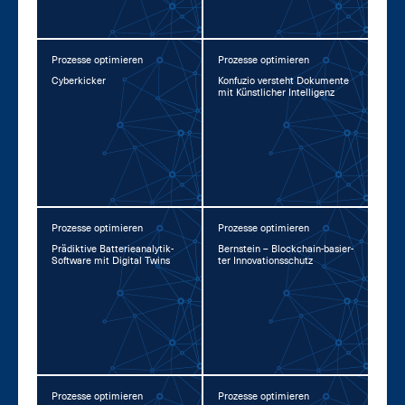
Prozesse optimieren
Prozesse optimieren
Cy­ber­ki­cker
Kon­fu­zio ver­steht Do­ku­men­te
mit Künst­li­cher In­tel­li­genz
Prozesse optimieren
Prozesse optimieren
Prä­dik­ti­ve Bat­te­rie­ana­ly­tik-
Bern­stein – Block­chain-ba­sier­
Soft­ware mit Di­gi­tal Twins
ter In­no­va­ti­ons­schutz
Prozesse optimieren
Prozesse optimieren