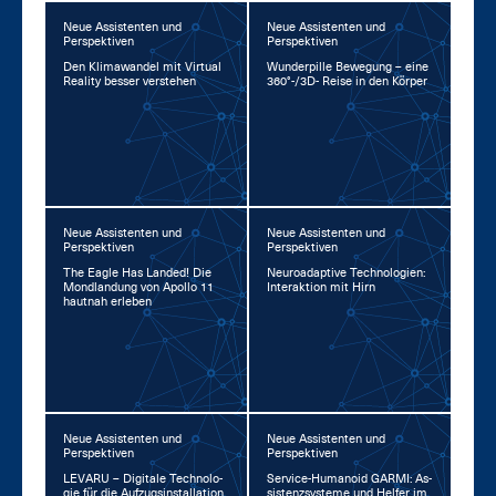
Neue Assistenten und
Neue Assistenten und
Perspektiven
Perspektiven
Den Kli­ma­wan­del mit Vir­tu­al
Wun­der­pil­le Be­we­gung – ei­ne
Rea­li­ty bes­ser ver­ste­hen
360°-/3D- Rei­se in den Kör­per
Neue Assistenten und
Neue Assistenten und
Perspektiven
Perspektiven
The Ea­gle Has Lan­ded! Die
Neu­road­ap­ti­ve Tech­no­lo­gi­en:
Mond­lan­dung von Apol­lo 11
In­ter­ak­ti­on mit Hirn
haut­nah er­le­ben
Neue Assistenten und
Neue Assistenten und
Perspektiven
Perspektiven
LE­VA­RU – Di­gi­ta­le Tech­no­lo­
Ser­vice-Hu­ma­no­id GAR­MI: As­
gie für die Auf­zug­s­in­stal­la­ti­on
sis­tenz­sys­te­me und Hel­fer im