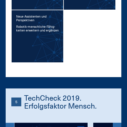
Neue Assistenten und
Perspektiven
Ro­bo­tik-mensch­li­che Fä­hig­
kei­ten er­wei­tern und er­gän­zen
TechCheck 2019.
5
Erfolgsfaktor Mensch.