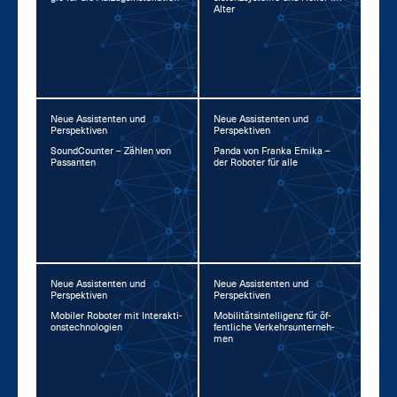
Al­ter
Neue Assistenten und
Neue Assistenten und
Perspektiven
Perspektiven
Sound­Coun­ter – Zäh­len von
Pan­da von Fran­ka Emi­ka –
Pas­san­ten
der Ro­bo­ter für al­le
Neue Assistenten und
Neue Assistenten und
Perspektiven
Perspektiven
Mo­bi­ler Ro­bo­ter mit In­ter­ak­ti­
Mo­bi­li­täts­in­tel­li­genz für öf­
ons­tech­no­lo­gi­en
fent­li­che Ver­kehrs­un­ter­neh­
men