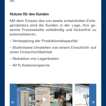
rei.
Nut­zen für den Kun­den
Mit dem Ein­satz des von sewts ent­wi­ckel­ten Ein­le­
ge­ro­bo­ters sind die Kun­den in der La­ge, ih­re ge­
sam­te Pro­zess­ket­te voll­stän­dig und lü­cken­frei zu
au­to­ma­ti­sie­ren.
– Ver­dopp­lung der Pro­duk­ti­ons­ka­pa­zi­tät
– Stu­fen­lo­ses Um­stel­len von ei­nem Ein­schicht- auf
ei­nen Drei­schicht­be­trieb
– Re­duk­ti­on von La­ger­kos­ten
– 40 % Kos­ten­er­spar­nis