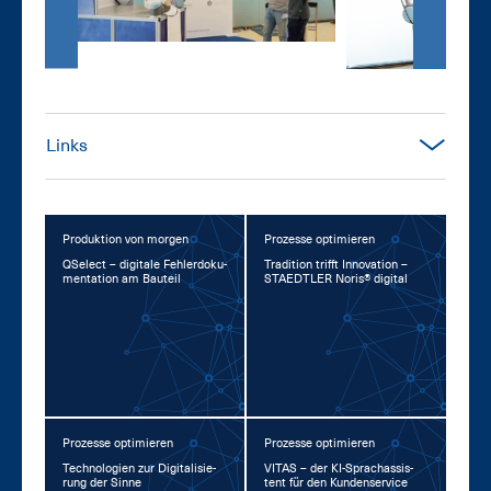
Links
Produktion von morgen
Prozesse optimieren
QSelect – di­gi­ta­le Feh­ler­do­ku­
Tra­di­ti­on trifft In­no­va­ti­on –
men­ta­ti­on am Bau­teil
STA­EDT­LER No­ris® di­gi­tal
Prozesse optimieren
Prozesse optimieren
Tech­no­lo­gi­en zur Di­gi­ta­li­sie­
VI­TAS – der KI-Sprachas­sis­
rung der Sin­ne
tent für den Kun­den­ser­vice