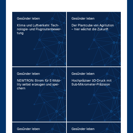
Gesünder leben
Gesünder leben
Kli­ma und Luft­ver­kehr: Tech­
Der Plant­cu­be von Agri­lu­ti­on
no­lo­gie- und Flug­rou­ten­be­wer­
– hier wächst die Zu­kunft
tung
Gesünder leben
Gesünder leben
NEW­TRON: Strom für E-Mo­bi­
Hoch­prä­zi­ser 3D-Druck mit
li­ty selbst er­zeu­gen und spei­
Sub-Mi­kro­me­ter-Prä­zi­si­on
chern
Gesünder leben
Gesünder leben