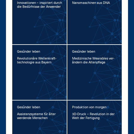
In­no­va­tio­nen – in­spi­riert durch
Na­no­ma­schi­nen aus DNA
die Be­dürf­nis­se der An­wen­der
Gesünder leben
Gesünder leben
Re­vo­lu­tio­nä­re Wel­len­kraft­
Me­di­zi­ni­sche Weara­bles ver­
tech­no­lo­gie aus Bay­ern
än­dern die Al­ten­pfle­ge
Gesünder leben
Produktion von morgen
As­sis­tenz­sys­te­me für äl­ter
3D-Druck – Re­vo­lu­ti­on in der
wer­den­de Men­schen
Welt der Fer­ti­gung