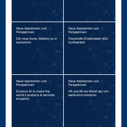
Neue Assistenten und
Neue Assistenten und
Perspektiven
Perspektiven
Die neue Kunst, Me­di­zin zu vi­
Fraun­ho­fer-Er­leb­nis­welt #Zu­
sua­li­sie­ren
kunfts­ar­beit
Neue Assistenten und
Neue Assistenten und
Perspektiven
Perspektiven
Emo­ti­on AI to ma­ke the
VR und AR als Mit­tel der Um­
world’s pro­ducts & ser­vices
welt­kom­mu­ni­ka­ti­on
em­pa­thic