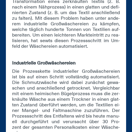
Trans­for­ma­ti­on ei­nes zer­knäul­ten Tex­tils (z. B.
nach ei­nem Näh­pro­zess) in ei­nen glat­ten und de­fi­
nier­ten Zu­stand (z. B. um das Tex­til an­schlie­ßend
zu fal­ten). Mit die­sem Pro­blem ha­ben un­ter an­de­
rem in­dus­tri­el­le Groß­wä­sche­rei­en zu kämp­fen,
wel­che täg­lich hun­der­te Ton­nen von Tex­ti­li­en auf­
be­rei­ten. Um ei­nen leich­te­ren Markt­ein­tritt zu rea­
li­sie­ren, hat sewts die­sen Pro­zess­schritt im Um­
feld der Wä­sche­rei­en au­to­ma­ti­siert.
In­dus­tri­el­le Groß­wä­sche­rei­en
Die Pro­zess­ket­te in­dus­tri­el­ler Groß­wä­sche­rei­en
ist bis auf ei­nen Schritt voll­stän­dig au­to­ma­ti­siert.
Die Schmutz­wä­sche wird da­bei zu­nächst ge­wa­
schen und an­schlie­ßend ge­trock­net. Ver­gleich­bar
mit ei­nem hei­mi­schen Bü­gel­pro­zess muss die zer­
knäul­te Wä­sche aus ei­nem Trock­ner in ei­nen glat­
ten Zu­stand über­führt wer­den, um die Tex­ti­li­en ei­
ner Man­gel- und Falt­ma­schi­ne zu­zu­füh­ren. Der
Pro­zess­schritt des Ent­fal­tens wird bis heu­te ma­nu­
ell durch­ge­führt und ver­ur­sacht über 30 Pro­
zent der ge­sam­ten Per­so­nal­kos­ten ei­ner Wä­sche­