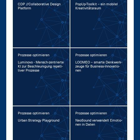
CDP //Col­la­bo­ra­ti­ve De­sign
Po­pUp-Tool­kit – ein mo­bi­l­el
Plat­form
Krea­ti­vi­täts­raum
Prozesse optimieren
Prozesse optimieren
Lu­mi­no­vo - Mensch-zen­trier­te
LOO­MEO – smar­te Denk­werk­
KI zur Be­schleu­ni­gung re­pe­ti­
zeu­ge für Busi­ness-In­no­va­tio­
ti­ver Pro­zes­se
nen
Prozesse optimieren
Prozesse optimieren
Ur­ban Stra­te­gy Play­ground
Neo­Sound ver­wan­delt Emo­tio­
nen in Da­ten