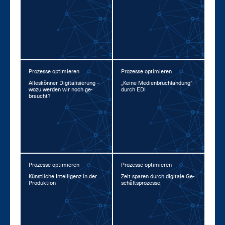
Prozesse optimieren
Prozesse optimieren
Al­les­kön­ner Di­gi­ta­li­sie­rung –
„Kei­ne Me­di­en­bruch­lan­dung“
wo­zu wer­den wir noch ge­
durch EDI
braucht?
Prozesse optimieren
Prozesse optimieren
Künst­li­che In­tel­li­genz in der
Zeit spa­ren durch di­gi­ta­le Ge­
Pro­duk­ti­on
schäfts­pro­zes­se