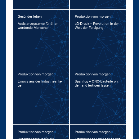
Gesünder leben
Produktion von morgen
As­sis­tenz­sys­te­me für äl­ter
3D-Druck – Re­vo­lu­ti­on in der
wer­den­de Men­schen
Welt der Fer­ti­gung
Produktion von morgen
Produktion von morgen
Emo­jis aus der In­dus­trie­an­la­
Span­flug – CNC-Bau­tei­le on
ge
de­mand fer­ti­gen las­sen
Produktion von morgen
Produktion von morgen