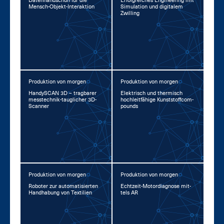
Da­ten­hand­schuh für die
Er­folg­rei­ches En­gi­nee­ring mit
Mensch-Ob­jekt-In­ter­ak­ti­on
Si­mu­la­ti­on und di­gi­ta­lem
Zwil­ling
Produktion von morgen
Produktion von morgen
Han­dy­SCAN 3D – trag­ba­rer
Elek­trisch und ther­misch
mess­tech­nik-taug­li­cher 3D-
hoch­leit­fä­hi­ge Kunst­stoff­com­
Scan­ner
pounds
Produktion von morgen
Produktion von morgen
Ro­bo­ter zur au­to­ma­ti­sier­ten
Echt­zeit-Mo­tor­dia­gno­se mit­
Hand­ha­bung von Tex­ti­li­en
tels AR