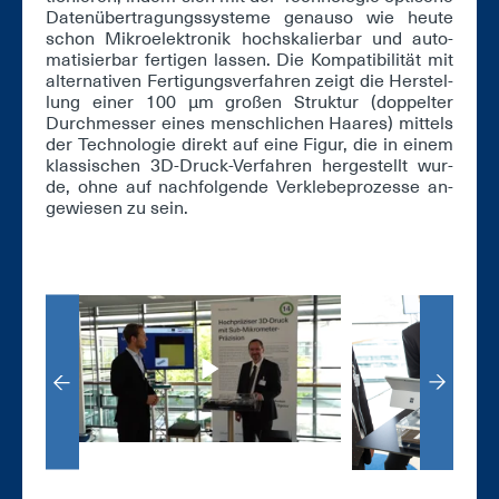
Da­ten­über­tra­gungs­sys­te­me ge­nau­so wie heu­te
schon Mi­kro­elek­tro­nik hoch­s­ka­lier­bar und au­to­
ma­ti­sier­bar fer­ti­gen las­sen. Die Kom­pa­ti­bi­li­tät mit
al­ter­na­ti­ven Fer­ti­gungs­ver­fah­ren zeigt die Her­stel­
lung ei­ner 100 µm gro­ßen Struk­tur (dop­pel­ter
Durch­mes­ser ei­nes mensch­li­chen Haa­res) mit­tels
der Tech­no­lo­gie di­rekt auf ei­ne Fi­gur, die in ei­nem
klas­si­schen 3D-Druck-Ver­fah­ren her­ge­stellt wur­
de, oh­ne auf nach­fol­gen­de Ver­kle­be­pro­zes­se an­
ge­wie­sen zu sein.