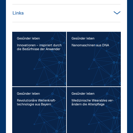
Links
Gesünder leben
Gesünder leben
In­no­va­tio­nen – in­spi­riert durch
Na­no­ma­schi­nen aus DNA
die Be­dürf­nis­se der An­wen­der
Gesünder leben
Gesünder leben
Re­vo­lu­tio­nä­re Wel­len­kraft­
Me­di­zi­ni­sche Weara­bles ver­
tech­no­lo­gie aus Bay­ern
än­dern die Al­ten­pfle­ge