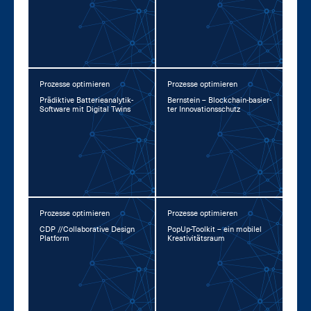
Prozesse optimieren
Prozesse optimieren
Prä­dik­ti­ve Bat­te­rie­ana­ly­tik-
Bern­stein – Block­chain-ba­sier­
Soft­ware mit Di­gi­tal Twins
ter In­no­va­ti­ons­schutz
Prozesse optimieren
Prozesse optimieren
CDP //Col­la­bo­ra­ti­ve De­sign
Po­pUp-Tool­kit – ein mo­bi­l­el
Plat­form
Krea­ti­vi­täts­raum