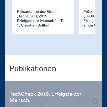
Präsentation der Studie
Präsentation 
„TechCheck 2019.
„TechCheck 2
Erfolgsfaktor Mensch.“ – Teil
Erfolgsfaktor
1, Christian Böllhoff
2, Kai Gramk
Pu­bli­ka­tio­nen
Tech­Check 2019. Er­folgs­fak­tor
Mensch.