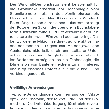
Der Wind­mill-De­mons­tra­tor steht bei­spiel­haft für
die Grö­ßen­ska­lier­bar­keit der Tech­no­lo­gie vom
Sub­mi­kro­me­ter- bis in den Zen­ti­me­ter­be­reich.
Herz­stück ist ein ad­di­tiv 3D-ge­druck­ter Wind­rad-
Ro­tor. An­ge­trie­ben durch ei­nen Luft­strom, er­zeugt
der Ro­tor ei­nen Strom, der über die in Buch­sta­ben­
form sub­trak­tiv mit­tels Lift-Off-Ver­fah­ren ge­druck­
te Lei­ter­bahn zwei LEDs zum Leuch­ten bringt. Da­
bei wur­de ei­ne Mi­kro­lin­se di­rekt auf die ak­ti­ve Flä­
che der rech­ten LED ge­druckt. An der je­wei­li­gen
Ab­strahl­cha­rak­te­ris­tik ist ein un­mit­tel­ba­rer Un­ter­
schied zu er­ken­nen. Ver­gli­chen mit kon­ven­tio­nel­
len Ver­fah­ren er­mög­licht es die Tech­no­lo­gie, die
Di­men­si­on von Bau­tei­len ex­trem zu mi­ni­mie­ren,
und birgt enor­mes Po­ten­zi­al für die Auf­bau- und
Ver­bin­dungs­tech­nik.
Viel­fäl­ti­ge An­wen­dun­gen
Ty­pi­sche An­wen­dun­gen kom­men aus der Mi­kro­
op­tik, der Pho­to­nik, der Mi­krof­lui­dik und der Bio­
me­di­zin. Die Da­ten­über­tra­gung lässt sich re­vo­lu­
tio­nie­ren, in­dem sich mit der Tech­no­lo­gie op­ti­sche