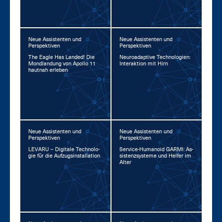
Neue Assistenten und
Neue Assistenten und
Perspektiven
Perspektiven
The Ea­gle Has Lan­ded! Die
Neu­road­ap­ti­ve Tech­no­lo­gi­en:
Mond­lan­dung von Apol­lo 11
In­ter­ak­ti­on mit Hirn
haut­nah er­le­ben
Neue Assistenten und
Neue Assistenten und
Perspektiven
Perspektiven
LE­VA­RU – Di­gi­ta­le Tech­no­lo­
Ser­vice-Hu­ma­no­id GAR­MI: As­
gie für die Auf­zug­s­in­stal­la­ti­on
sis­tenz­sys­te­me und Hel­fer im
Al­ter