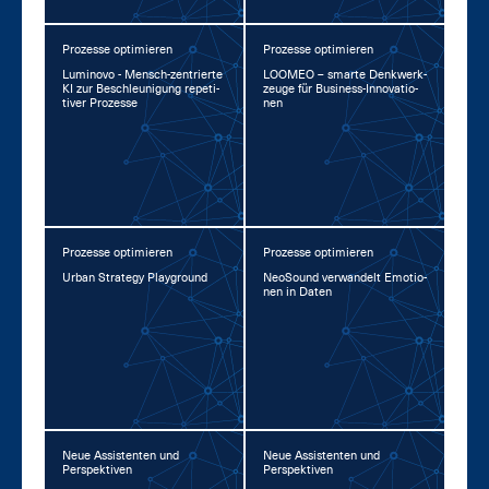
Prozesse optimieren
Prozesse optimieren
Lu­mi­no­vo - Mensch-zen­trier­te
LOO­MEO – smar­te Denk­werk­
KI zur Be­schleu­ni­gung re­pe­ti­
zeu­ge für Busi­ness-In­no­va­tio­
ti­ver Pro­zes­se
nen
Prozesse optimieren
Prozesse optimieren
Ur­ban Stra­te­gy Play­ground
Neo­Sound ver­wan­delt Emo­tio­
nen in Da­ten
Neue Assistenten und
Neue Assistenten und
Perspektiven
Perspektiven