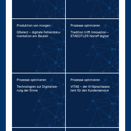
Produktion von morgen
Prozesse optimieren
QSelect – di­gi­ta­le Feh­ler­do­ku­
Tra­di­ti­on trifft In­no­va­ti­on –
men­ta­ti­on am Bau­teil
STA­EDT­LER No­ris® di­gi­tal
Prozesse optimieren
Prozesse optimieren
Tech­no­lo­gi­en zur Di­gi­ta­li­sie­
VI­TAS – der KI-Sprachas­sis­
rung der Sin­ne
tent für den Kun­den­ser­vice