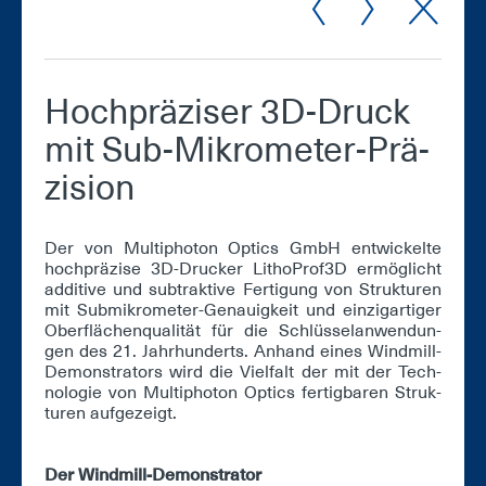
Hoch­prä­zi­ser 3D-Druck
mit Sub-Mi­kro­me­ter-Prä­
zi­si­on
Der von Mul­ti­pho­ton Op­tics GmbH ent­wi­ckel­te
hoch­prä­zi­se 3D-Dru­cker Li­tho­Prof3D er­mög­licht
ad­di­ti­ve und sub­trak­ti­ve Fer­ti­gung von Struk­tu­ren
mit Sub­mi­kro­me­ter-Ge­nau­ig­keit und ein­zig­ar­ti­ger
Ober­flä­chen­qua­li­tät für die Schlüs­sel­an­wen­dun­
gen des 21. Jahr­hun­derts. An­hand ei­nes Wind­mill-
De­mons­tra­tors wird die Viel­falt der mit der Tech­
no­lo­gie von Mul­ti­pho­ton Op­tics fer­tig­ba­ren Struk­
tu­ren auf­ge­zeigt.
Der Wind­mill-De­mons­tra­tor