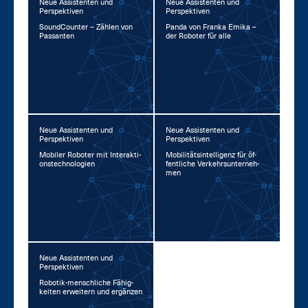
Neue Assistenten und
Neue Assistenten und
Perspektiven
Perspektiven
Sound­Coun­ter – Zäh­len von
Pan­da von Fran­ka Emi­ka –
Pas­san­ten
der Ro­bo­ter für al­le
Neue Assistenten und
Neue Assistenten und
Perspektiven
Perspektiven
Mo­bi­ler Ro­bo­ter mit In­ter­ak­ti­
Mo­bi­li­täts­in­tel­li­genz für öf­
ons­tech­no­lo­gi­en
fent­li­che Ver­kehrs­un­ter­neh­
men
Neue Assistenten und
Perspektiven
Ro­bo­tik-mensch­li­che Fä­hig­
kei­ten er­wei­tern und er­gän­zen