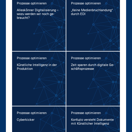
Prozesse optimieren
Prozesse optimieren
Al­les­kön­ner Di­gi­ta­li­sie­rung –
„Kei­ne Me­di­en­bruch­lan­dung“
wo­zu wer­den wir noch ge­
durch EDI
braucht?
Prozesse optimieren
Prozesse optimieren
Künst­li­che In­tel­li­genz in der
Zeit spa­ren durch di­gi­ta­le Ge­
Pro­duk­ti­on
schäfts­pro­zes­se
Prozesse optimieren
Prozesse optimieren
Cy­ber­ki­cker
Kon­fu­zio ver­steht Do­ku­men­te
mit Künst­li­cher In­tel­li­genz