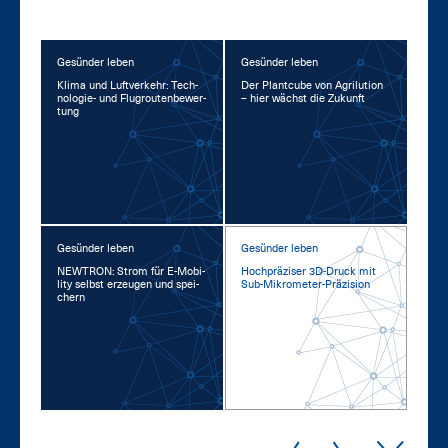
Gesünder leben
Gesünder leben
Kli­ma und Luft­ver­kehr: Tech­
Der Plant­cu­be von Agri­lu­ti­on
no­lo­gie- und Flug­rou­ten­be­wer­
– hier wächst die Zu­kunft
tung
Gesünder leben
Gesünder leben
NEW­TRON: Strom für E-Mo­bi­
Hoch­prä­zi­ser 3D-Druck mit
li­ty selbst er­zeu­gen und spei­
Sub-Mi­kro­me­ter-Prä­zi­si­on
chern