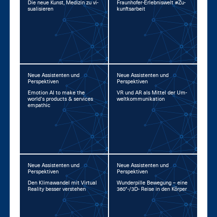
Die neue Kunst, Me­di­zin zu vi­
Fraun­ho­fer-Er­leb­nis­welt #Zu­
sua­li­sie­ren
kunfts­ar­beit
Neue Assistenten und
Neue Assistenten und
Perspektiven
Perspektiven
Emo­ti­on AI to ma­ke the
VR und AR als Mit­tel der Um­
world’s pro­ducts & ser­vices
welt­kom­mu­ni­ka­ti­on
em­pa­thic
Neue Assistenten und
Neue Assistenten und
Perspektiven
Perspektiven
Den Kli­ma­wan­del mit Vir­tu­al
Wun­der­pil­le Be­we­gung – ei­ne
Rea­li­ty bes­ser ver­ste­hen
360°-/3D- Rei­se in den Kör­per