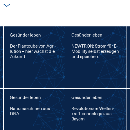
Gesünder leben
Gesünder leben
Der Plant­cu­be von Agri­
NEW­TRON: Strom für E-
lu­ti­on – hier wächst die
Mo­bi­li­ty selbst er­zeu­gen
Zu­kunft
und spei­chern
Gesünder leben
Gesünder leben
Na­no­ma­schi­nen aus
Re­vo­lu­tio­nä­re Wel­len­
DNA
kraft­tech­no­lo­gie aus
Bay­ern