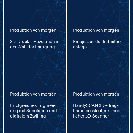
Produktion von morgen
Produktion von morgen
3D-Druck – Re­vo­lu­ti­on in
Emo­jis aus der In­dus­trie­
der Welt der Fer­ti­gung
an­la­ge
Produktion von morgen
Produktion von morgen
Er­folg­rei­ches En­gi­nee­
Han­dy­SCAN 3D – trag­
ring mit Si­mu­la­ti­on und
ba­rer mess­tech­nik-taug­
di­gi­ta­lem Zwil­ling
li­cher 3D-Scan­ner