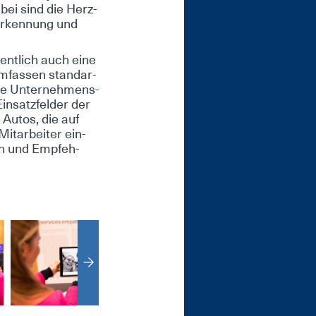
a­bei sind die Herz­
s­er­ken­nung und
ent­lich auch ei­ne
um­fas­sen stan­dar­
sche Un­ter­neh­mens­
Ein­satz­fel­der der
u Au­tos, die auf
t­ar­bei­ter ein­
­en und Emp­feh­