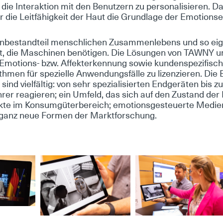
ie In­ter­ak­ti­on mit den Be­nut­zern zu per­so­na­li­sie­ren. D
 oder die Leit­fä­hig­keit der Haut die Grund­la­ge der Emo­ti­on
rn­be­stand­teil mensch­li­chen Zu­sam­men­le­bens und so ei­g
­keit, die Ma­schi­nen be­nö­ti­gen. Die Lö­sun­gen von TAW­NY 
r Emo­ti­ons- bzw. Af­fek­ter­ken­nung so­wie kun­den­spe­zi­fi­
th­men für spe­zi­el­le An­wen­dungs­fäl­le zu li­zen­zie­ren. Die 
ind viel­fäl­tig: von sehr spe­zia­li­sier­ten End­ge­rä­ten bis z
rer re­agie­ren; ein Um­feld, das sich auf den Zu­stand der Mi
k­te im Kon­sum­gü­ter­be­reich; emo­ti­ons­ge­steu­er­te Me­di
 ganz neue For­men der Markt­for­schung.