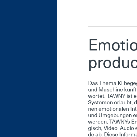
Emo­ti­
pro­duc
Das The­ma KI be­geg­
und Ma­schi­ne künf­t
wor­tet. TAW­NY ist ei­
Sys­te­men er­laubt, 
nen emo­tio­na­len In­t
und Um­ge­bun­gen em­p
wer­den. TAW­NYs Emo­t
gisch, Vi­deo, Au­dio e
de ab. Die­se In­for­m