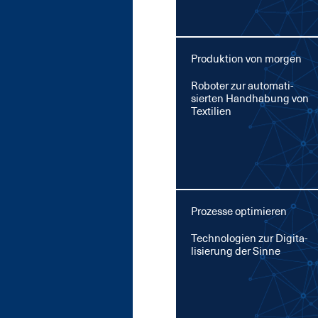
Produktion von morgen
Ro­bo­ter zur au­to­ma­ti­
sier­ten Hand­ha­bung von
Tex­ti­li­en
Prozesse optimieren
Tech­no­lo­gi­en zur Di­gi­ta­
li­sie­rung der Sin­ne