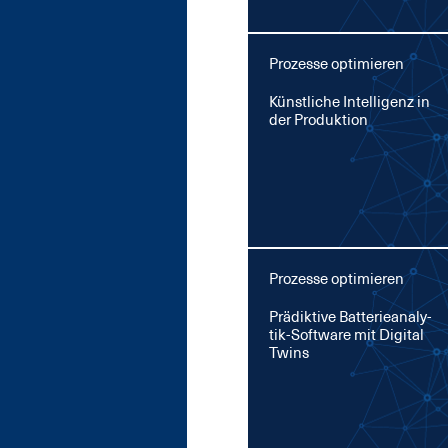
Prozesse optimieren
Künst­li­che In­tel­li­genz in
der Pro­duk­ti­on
Prozesse optimieren
Prä­dik­ti­ve Bat­te­rie­ana­ly­
tik-Soft­ware mit Di­gi­tal
Twins