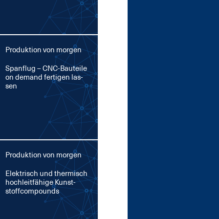
Produktion von morgen
Span­flug – CNC-Bau­tei­le
on de­mand fer­ti­gen las­
sen
Produktion von morgen
Elek­trisch und ther­misch
hoch­leit­fä­hi­ge Kunst­
stoff­com­pounds