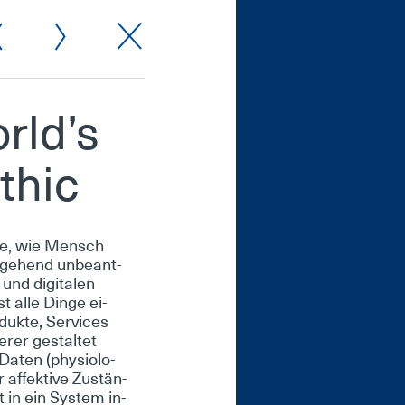
orld’s
­thic
a­ge, wie Mensch
­ge­hend un­be­ant­
und di­gi­ta­len
 al­le Din­ge ei­
­duk­te, Ser­vices
rer ge­stal­tet
a­ten (phy­sio­lo­
af­fek­ti­ve Zu­stän­
t in ein Sys­tem in­