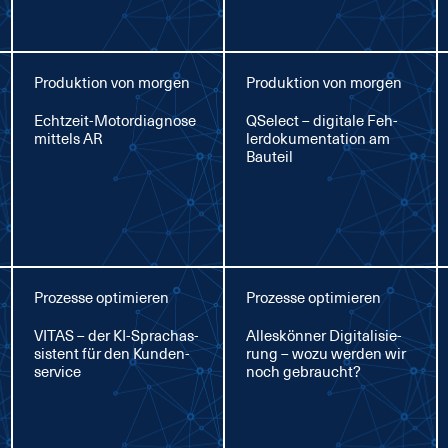
Produktion von morgen
Produktion von morgen
Echt­zeit-Mo­tor­dia­gno­se
QSelect – di­gi­ta­le Feh­
mit­tels AR
ler­do­ku­men­ta­ti­on am
Bau­teil
Prozesse optimieren
Prozesse optimieren
VI­TAS – der KI-Sprachas­
Al­les­kön­ner Di­gi­ta­li­sie­
sis­tent für den Kun­den­
rung – wo­zu wer­den wir
ser­vice
noch ge­braucht?