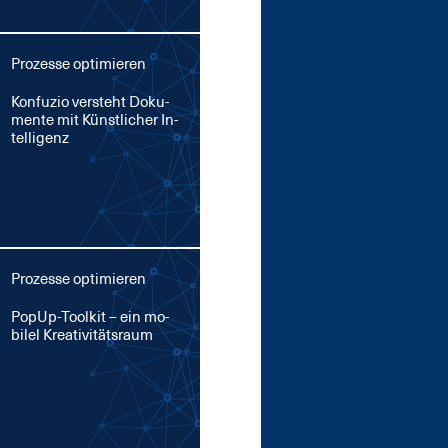
Prozesse optimieren
Kon­fu­zio ver­steht Do­ku­
men­te mit Künst­li­cher In­
tel­li­genz
Prozesse optimieren
Po­pUp-Tool­kit – ein mo­
bi­l­el Krea­ti­vi­täts­raum