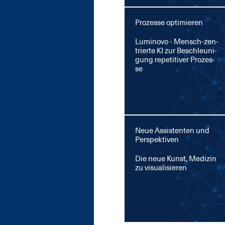
Prozesse optimieren
Lu­mi­no­vo - Mensch-zen­
trier­te KI zur Be­schleu­ni­
gung re­pe­ti­ti­ver Pro­zes­
se
Neue Assistenten und
Perspektiven
Die neue Kunst, Me­di­zin
zu vi­sua­li­sie­ren