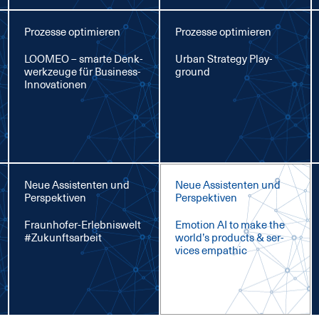
Prozesse optimieren
Prozesse optimieren
LOO­MEO – smar­te Denk­
Ur­ban Stra­te­gy Play­
werk­zeu­ge für Busi­ness-
ground
In­no­va­tio­nen
Neue Assistenten und
Neue Assistenten und
Perspektiven
Perspektiven
Fraun­ho­fer-Er­leb­nis­welt
Emo­ti­on AI to ma­ke the
#Zu­kunfts­ar­beit
world’s pro­ducts & ser­
vices em­pa­thic