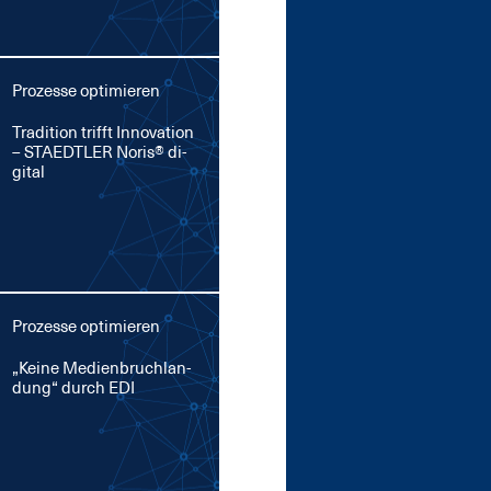
Prozesse optimieren
Tra­di­ti­on trifft In­no­va­ti­on
– STA­EDT­LER No­ris® di­
gi­tal
Prozesse optimieren
„Kei­ne Me­di­en­bruch­lan­
dung“ durch EDI