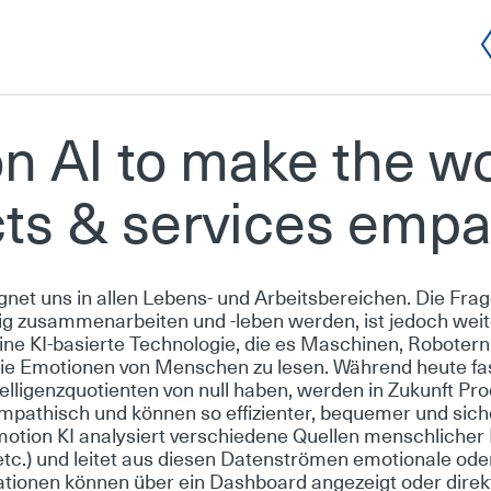
on AI to ma­ke the w
ts & ser­vices em­pa
net uns in al­len Le­bens- und Ar­beits­be­rei­chen. Die Fr
ig zu­sam­men­ar­bei­ten und -le­ben wer­den, ist je­doch weit
ne KI-ba­sier­te Tech­no­lo­gie, die es Ma­schi­nen, Ro­bo­tern 
die Emo­tio­nen von Men­schen zu le­sen. Wäh­rend heu­te fast
el­li­genz­quo­ti­en­ten von null ha­ben, wer­den in Zu­kunft Pro
a­thisch und kön­nen so ef­fi­zi­en­ter, be­que­mer und si­che­
i­on KI ana­ly­siert ver­schie­de­ne Quel­len mensch­li­cher D
tc.) und lei­tet aus die­sen Da­ten­strö­men emo­tio­na­le oder 
a­tio­nen kön­nen über ein Da­sh­board an­ge­zeigt oder di­rek