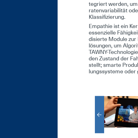
te­griert wer­den, um d
ra­ten­va­ria­bi­li­tät
Klas­si­fi­zie­rung.
Em­pa­thie ist ein Ke
es­sen­zi­el­le Fä­hig
di­sier­te Mo­du­le zu
lö­sun­gen, um Al­go­ri
TAW­NY-Tech­no­lo­gie s
den Zu­stand der Fah­
stellt; smar­te Pro­du
lungs­sys­te­me oder