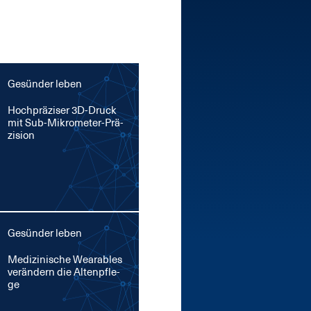
Gesünder leben
Hoch­prä­zi­ser 3D-Druck
mit Sub-Mi­kro­me­ter-Prä­
zi­si­on
Gesünder leben
Me­di­zi­ni­sche Weara­bles
ver­än­dern die Al­ten­pfle­
ge