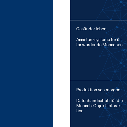
Gesünder leben
As­sis­tenz­sys­te­me für äl­
ter wer­den­de Men­schen
Produktion von morgen
Da­ten­hand­schuh für die
Mensch-Ob­jekt-In­ter­ak­
ti­on