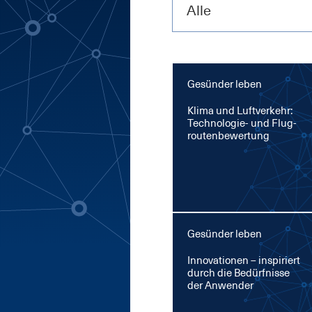
Alle
Gesünder leben
Kli­ma und Luft­ver­kehr:
Tech­no­lo­gie- und Flug­
rou­ten­be­wer­tung
Gesünder leben
In­no­va­tio­nen – in­spi­riert
durch die Be­dürf­nis­se
der An­wen­der