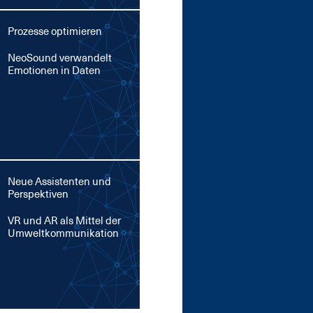
Prozesse optimieren
Neo­Sound ver­wan­delt
Emo­tio­nen in Da­ten
Neue Assistenten und
Perspektiven
VR und AR als Mit­tel der
Um­welt­kom­mu­ni­ka­ti­on