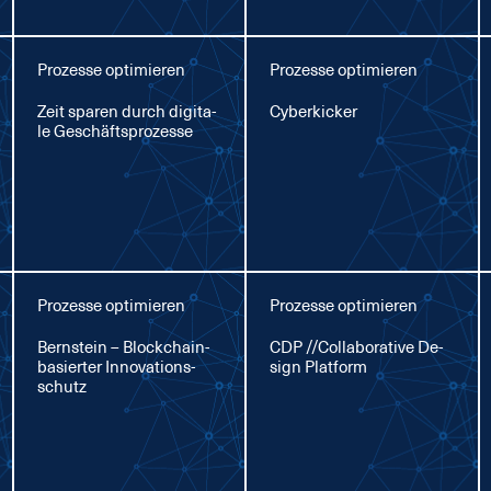
Prozesse optimieren
Prozesse optimieren
Zeit spa­ren durch di­gi­ta­
Cy­ber­ki­cker
le Ge­schäfts­pro­zes­se
Prozesse optimieren
Prozesse optimieren
Bern­stein – Block­chain-
CDP //Col­la­bo­ra­ti­ve De­
ba­sier­ter In­no­va­ti­ons­
sign Plat­form
schutz