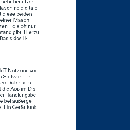
ls sehr be­nut­zer­
­schi­ne di­gi­ta­le
rt die­se bei­den
 ei­ner Ma­schi­
­ten – die oft nur
stand gibt. Hier­zu
Ba­sis des II­
II­oT-Netz und ver­
ie Soft­ware er­
e­ren Da­ten aus
ellt die App im Dis­
Bei Hand­lungs­be­
se bei au­ßer­ge­
: Ein Ge­rät funk­