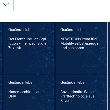
Gesünder leben
Gesünder leben
Der Plant­cu­be von Agri­
NEW­TRON: Strom für E-
lu­ti­on – hier wächst die
Mo­bi­li­ty selbst er­zeu­gen
Zu­kunft
und spei­chern
Gesünder leben
Gesünder leben
Na­no­ma­schi­nen aus
Re­vo­lu­tio­nä­re Wel­len­
DNA
kraft­tech­no­lo­gie aus
Bay­ern