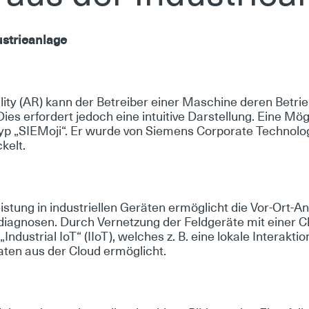
­trie­an­la­ge
­ty (AR) kann der Be­trei­ber ei­ner Ma­schi­ne de­ren Be­trie
es er­for­dert je­doch ei­ne in­tui­ti­ve Dar­stel­lung. Ei­ne Mög­
­typ „SIE­Mo­ji“. Er wur­de von Sie­mens Cor­po­ra­te Tech­no­lo­
kelt.
s­tung in in­dus­tri­el­len Ge­rä­ten er­mög­licht die Vor-Ort-A
n­dia­gno­sen. Durch Ver­net­zung der Feld­ge­rä­te mit ei­ner C
n­dus­tri­al IoT“ (II­oT), wel­ches z. B. ei­ne lo­ka­le In­ter­ak­t
a­ten aus der Cloud er­mög­licht.