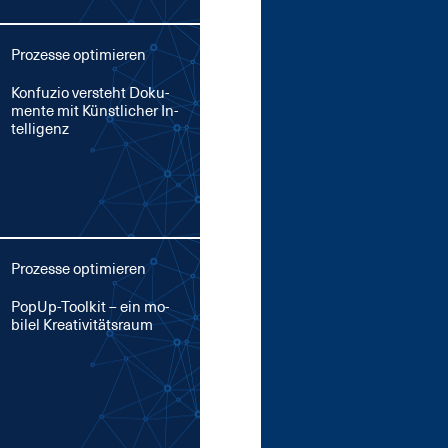
Prozesse optimieren
Kon­fu­zio ver­steht Do­ku­
men­te mit Künst­li­cher In­
tel­li­genz
Prozesse optimieren
Po­pUp-Tool­kit – ein mo­
bi­l­el Krea­ti­vi­täts­raum