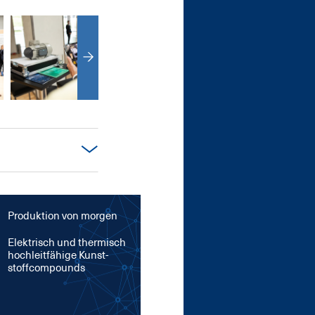
Produktion von morgen
Elek­trisch und ther­misch
hoch­leit­fä­hi­ge Kunst­
stoff­com­pounds