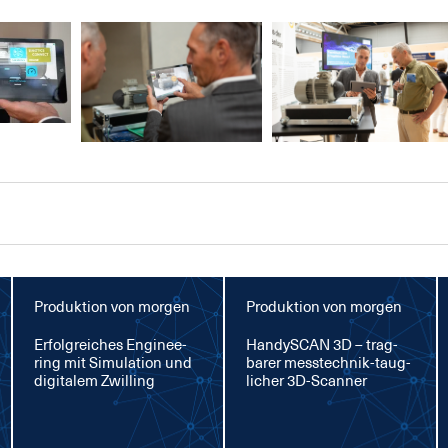
Produktion von morgen
Produktion von morgen
Er­folg­rei­ches En­gi­nee­
Han­dy­SCAN 3D – trag­
ring mit Si­mu­la­ti­on und
ba­rer mess­tech­nik-taug­
di­gi­ta­lem Zwil­ling
li­cher 3D-Scan­ner