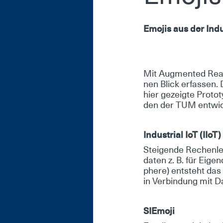
Emo­jis aus der In­dus
Mit Aug­men­ted Rea­li
nen Blick er­fas­sen. Di
hier ge­zeig­te Pro­to
den der TUM ent­wi­c
In­dus­tri­al IoT (II­oT)
Stei­gen­de Re­chen­lei
da­ten z. B. für Ei­ge
phe­re) ent­steht das „I
in Ver­bin­dung mit D
SIE­mo­ji