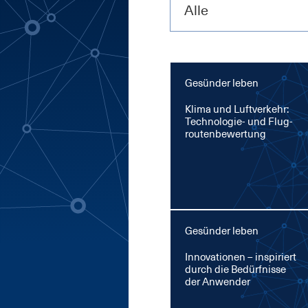
Alle
Gesünder leben
Kli­ma und Luft­ver­kehr:
Tech­no­lo­gie- und Flug­
rou­ten­be­wer­tung
Gesünder leben
In­no­va­tio­nen – in­spi­riert
durch die Be­dürf­nis­se
der An­wen­der