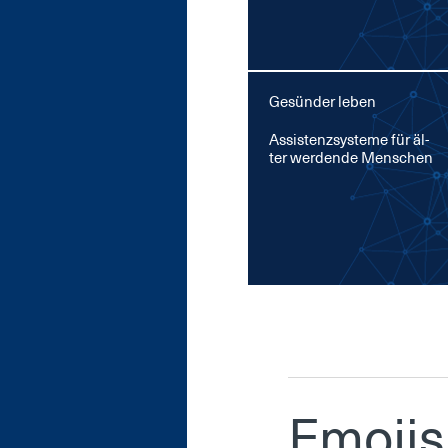
Gesünder leben
As­sis­tenz­sys­te­me für äl­
ter wer­den­de Men­schen
Emo­jis