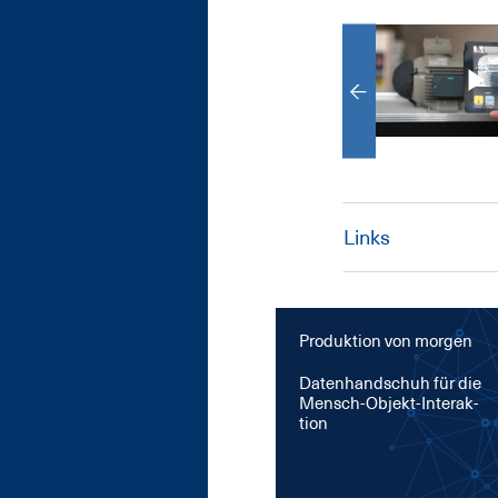
Links
Produktion von morgen
Da­ten­hand­schuh für die
Mensch-Ob­jekt-In­ter­ak­
ti­on