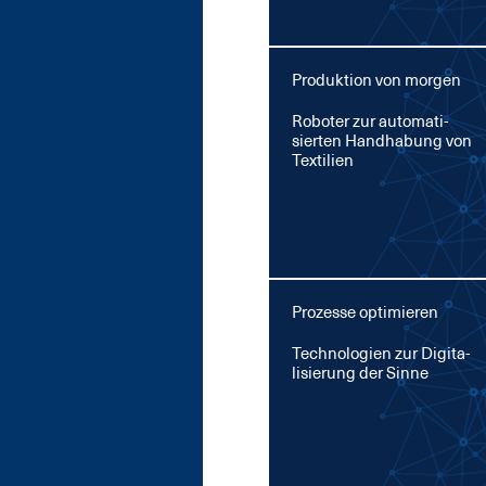
Produktion von morgen
Ro­bo­ter zur au­to­ma­ti­
sier­ten Hand­ha­bung von
Tex­ti­li­en
Prozesse optimieren
Tech­no­lo­gi­en zur Di­gi­ta­
li­sie­rung der Sin­ne