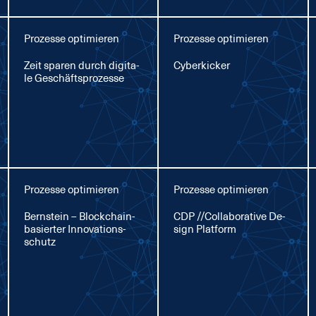
Prozesse optimieren
Prozesse optimieren
Zeit spa­ren durch di­gi­ta­
Cy­ber­ki­cker
le Ge­schäfts­pro­zes­se
Prozesse optimieren
Prozesse optimieren
Bern­stein – Block­chain-
CDP //Col­la­bo­ra­ti­ve De­
ba­sier­ter In­no­va­ti­ons­
sign Plat­form
schutz