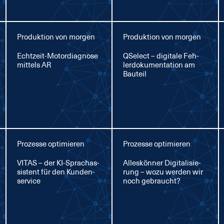
Produktion von morgen
Produktion von morgen
Echt­zeit-Mo­tor­dia­gno­se
QSelect – di­gi­ta­le Feh­
mit­tels AR
ler­do­ku­men­ta­ti­on am
Bau­teil
Prozesse optimieren
Prozesse optimieren
VI­TAS – der KI-Sprachas­
Al­les­kön­ner Di­gi­ta­li­sie­
sis­tent für den Kun­den­
rung – wo­zu wer­den wir
ser­vice
noch ge­braucht?