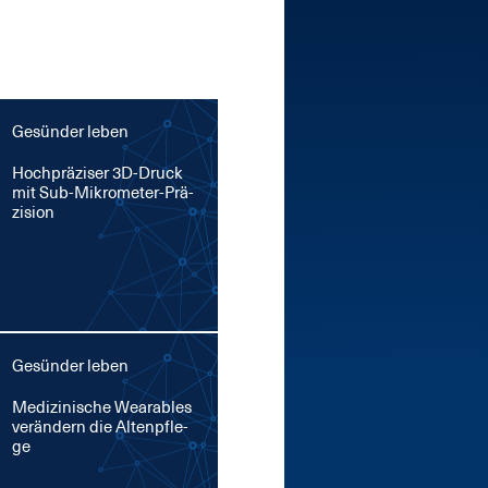
Gesünder leben
Hoch­prä­zi­ser 3D-Druck
mit Sub-Mi­kro­me­ter-Prä­
zi­si­on
Gesünder leben
Me­di­zi­ni­sche Weara­bles
ver­än­dern die Al­ten­pfle­
ge