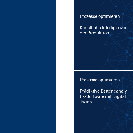
Prozesse optimieren
Künst­li­che In­tel­li­genz in
der Pro­duk­ti­on
Prozesse optimieren
Prä­dik­ti­ve Bat­te­rie­ana­ly­
tik-Soft­ware mit Di­gi­tal
Twins