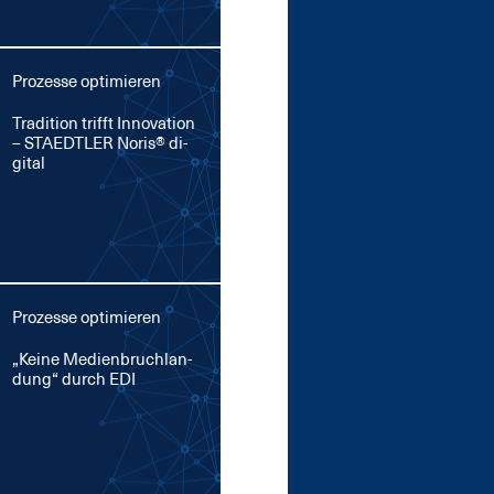
Prozesse optimieren
Tra­di­ti­on trifft In­no­va­ti­on
– STA­EDT­LER No­ris® di­
gi­tal
Prozesse optimieren
„Kei­ne Me­di­en­bruch­lan­
dung“ durch EDI