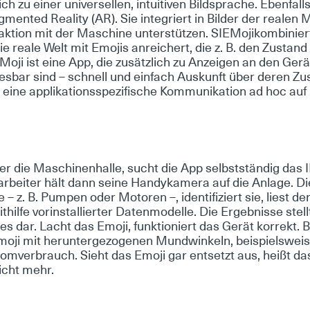
ch zu ei­ner uni­ver­sel­len, in­tui­ti­ven Bild­spra­che. Eben­fal
­men­ted Rea­li­ty (AR). Sie in­te­griert in Bil­der der rea­len Ma
r­ak­ti­on mit der Ma­schi­ne un­ter­stüt­zen. SIE­Mo­ji­kom­bi­nie
ie rea­le Welt mit Emo­jis an­rei­chert, die z. B. den Zu­stand
Mo­ji ist ei­ne App, die zu­sätz­lich zu An­zei­gen an den Ge­rä
 les­bar sind – schnell und ein­fach Aus­kunft über de­ren Zu­
i­ne ap­pli­ka­ti­ons­spe­zi­fi­sche Kom­mu­ni­ka­ti­on ad hoc auf 
i­ter die Ma­schi­nen­hal­le, sucht die App selbst­stän­dig das 
ar­bei­ter hält dann sei­ne Han­dy­ka­me­ra auf die An­la­ge. D
e – z. B. Pum­pen oder Mo­to­ren –, iden­ti­fi­ziert sie, liest d
­hil­fe vor­in­stal­lier­ter Da­ten­mo­del­le. Die Er­geb­nis­se st
s dar. Lacht das Emo­ji, funk­tio­niert das Ge­rät kor­rekt. 
o­ji mit her­un­ter­ge­zo­ge­nen Mund­win­keln, bei­spiels­wei­
m­ver­brauch. Sieht das Emo­ji gar ent­setzt aus, heißt das
nicht mehr.