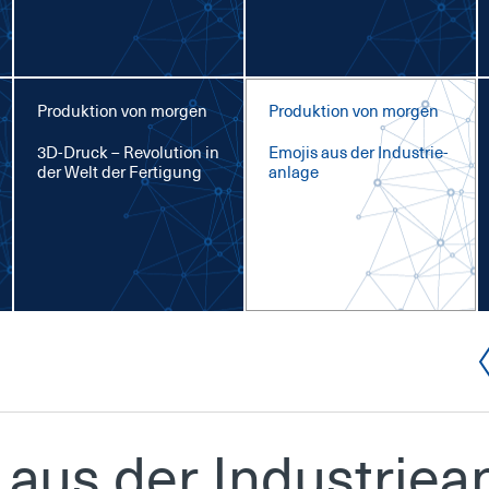
Produktion von morgen
Produktion von morgen
3D-Druck – Re­vo­lu­ti­on in
Emo­jis aus der In­dus­trie­
der Welt der Fer­ti­gung
an­la­ge
 aus der In­dus­trie­an