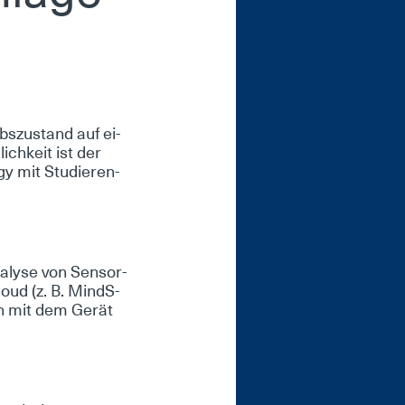
bs­zu­stand auf ei­
lich­keit ist der
gy mit Stu­die­ren­
na­ly­se von Sen­sor­
loud (z. B. Mind­S­
i­on mit dem Ge­rät