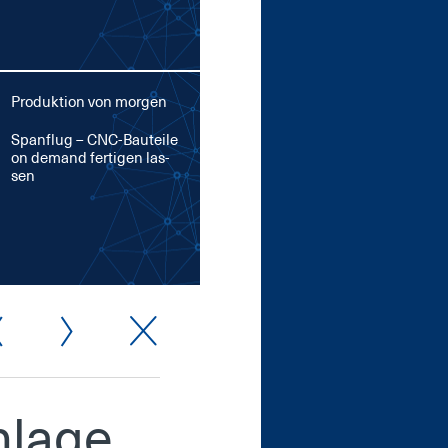
Produktion von morgen
Span­flug – CNC-Bau­tei­le
on de­mand fer­ti­gen las­
sen
­la­ge