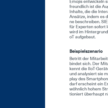
Emo­jis ent­wi­ckeln si
freund­lich ist die Aug
In­hal­te, die die In­te
An­sät­ze, in­dem es d
ne be­schrei­ben. SIE­
für Ex­per­ten so­fort
wird im Hin­ter­grund e
oT auf­ge­baut.
Bei­spiel­sze­na­rio
Be­tritt der Mit­ar­be
bin­det sich. Der Mit­
kennt die II­oT-Ge­rä­t
und ana­ly­siert sie mit
play des Smart­pho­ne
darf er­scheint ein Em
wöhn­lich ho­hem Stro
tio­niert über­haupt 