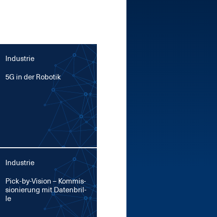
Industrie
5G in der Ro­bo­tik
Industrie
Pick-by-Vi­si­on – Kom­mis­
sio­nie­rung mit Da­ten­bril­
le