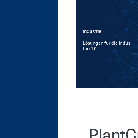
Industrie
Lö­sun­gen für die In­dus­
trie 4.0
Plant­C