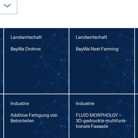
Landwirtschaft
Landwirtschaft
Bay­Wa Droh­ne
Bay­Wa Next Far­ming
Industrie
Industrie
Ad­di­ti­ve Fer­ti­gung von
FLU­ID MOR­PHOL­GY –
Be­ton­tei­len
3D-ge­druck­te mul­ti­funk­
tio­na­le Fas­sa­de