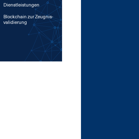
Dienstleistungen
Block­chain zur Zeug­nis­
va­li­die­rung