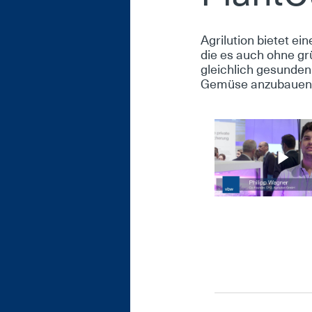
Agri­lu­ti­on bie­tet 
die es auch oh­ne grü
gleich­lich ge­sun­de
Ge­mü­se an­zu­bau­en