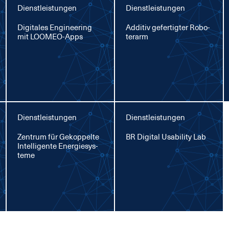
Dienstleistungen
Dienstleistungen
Di­gi­ta­les En­gi­nee­ring
Ad­di­tiv ge­fer­tig­ter Ro­bo­
mit LOO­MEO-Apps
ter­arm
Dienstleistungen
Dienstleistungen
Zen­trum für Ge­kop­pel­te
BR Di­gi­tal Usa­bi­li­ty Lab
In­tel­li­gen­te En­er­gie­sys­
te­me