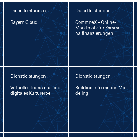
Dienstleistungen
Dienstleistungen
Bay­ern Cloud
Comm­neX – On­line-
Markt­platz für Kom­mu­
nal­fi­nan­zie­run­gen
Dienstleistungen
Dienstleistungen
Vir­tu­el­ler Tou­ris­mus und
Buil­ding In­for­ma­ti­on Mo­
di­gi­ta­les Kul­tur­er­be
de­ling