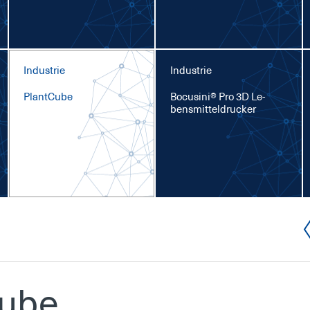
Industrie
Industrie
Plant­Cu­be
Bo­cu­si­ni® Pro 3D Le­
bens­mit­tel­dru­cker
u­be