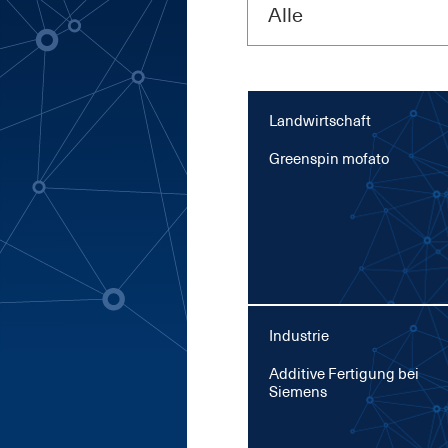
Alle
Landwirtschaft
Green­spin mo­f­a­to
Industrie
Ad­di­ti­ve Fer­ti­gung bei
Sie­mens