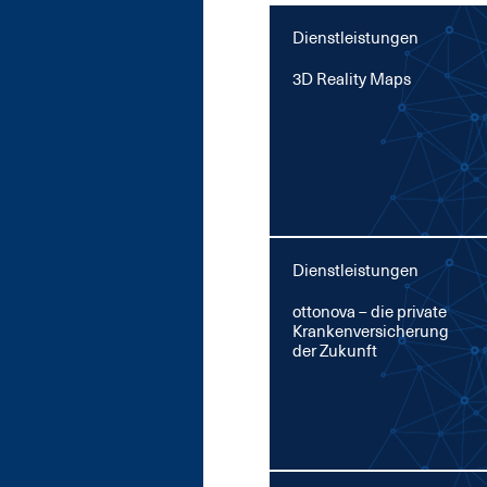
Dienstleistungen
3D Rea­li­ty Maps
Dienstleistungen
ot­to­no­va – die pri­va­te
Kran­ken­ver­si­che­rung
der Zu­kunft