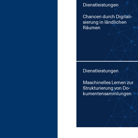
Dienstleistungen
Chan­cen durch Di­gi­ta­li­
sie­rung in länd­li­chen
Räu­men
Dienstleistungen
Ma­schi­nel­les Ler­nen zur
Struk­tu­rie­rung von Do­
ku­men­ten­­samm­lun­gen