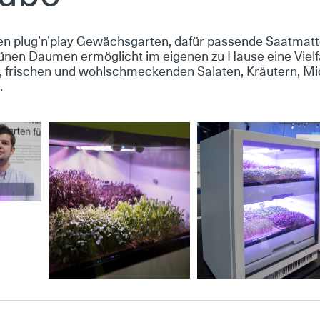
ei­nen plug’n’play Ge­wächs­gar­ten, da­für pas­sen­de Sa­at­mat
­nen Dau­men er­mög­licht im ei­ge­nen zu Hau­se ei­ne Viel­f
n, fri­schen und wohl­schme­cken­den Sa­la­ten, Kräu­tern, M
.