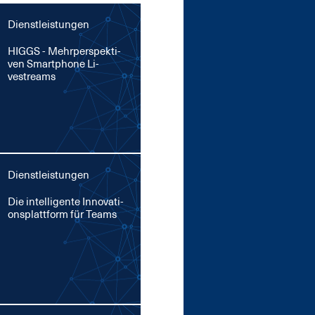
Dienstleistungen
HIGGS - Mehr­per­spek­ti­
ven Smart­pho­ne Li­
vestreams
Dienstleistungen
Die in­tel­li­gen­te In­no­va­ti­
ons­platt­form für Teams