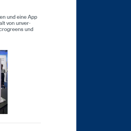
­ten und ei­ne App
alt von un­ver­
i­cro­greens und