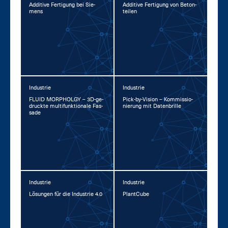
Ad­di­ti­ve Fer­ti­gung bei Sie­
Ad­di­ti­ve Fer­ti­gung von Be­ton­
mens
tei­len
Industrie
Industrie
FLU­ID MOR­PHOL­GY – 3D-ge­
Pick-by-Vi­si­on – Kom­mis­sio­
druck­te mul­ti­funk­tio­na­le Fas­
nie­rung mit Da­ten­bril­le
sa­de
Industrie
Industrie
Lö­sun­gen für die In­dus­trie 4.0
Plant­Cu­be