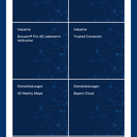
Industrie
Industrie
Bo­cu­si­ni® Pro 3D Le­bens­mit­
Trusted Con­nec­tor
tel­dru­cker
Dienstleistungen
Dienstleistungen
3D Rea­li­ty Maps
Bay­ern Cloud