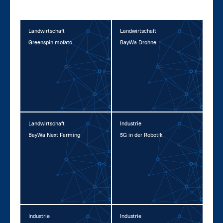
Landwirtschaft
Landwirtschaft
Green­spin mo­f­a­to
Bay­Wa Droh­ne
Landwirtschaft
Industrie
Bay­Wa Next Far­ming
5G in der Ro­bo­tik
Industrie
Industrie