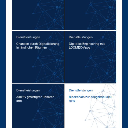
Dienstleistungen
Dienstleistungen
Chan­cen durch Di­gi­ta­li­sie­rung
Di­gi­ta­les En­gi­nee­ring mit
in länd­li­chen Räu­men
LOO­MEO-Apps
Dienstleistungen
Dienstleistungen
Ad­di­tiv ge­fer­tig­ter Ro­bo­ter­
Block­chain zur Zeug­nis­va­li­die­
arm
rung