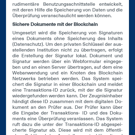
ru­di­men­tä­re Be­nut­zungs­schnitt­stel­le ent­wi­ckelt,
mit de­ren Hil­fe die Spei­che­rung von Da­ten und die
Über­prü­fung ver­an­schau­licht wer­den kön­nen.
Si­che­re Do­ku­men­te mit der Block­chain
Um­ge­setzt wird die Spei­che­rung von Si­gna­tu­ren
ei­nes Do­ku­ments oh­ne Spei­che­rung des In­halts
(Da­ten­schutz). Um den pri­va­ten Schlüs­sel der aus­
stel­len­den In­sti­tu­ti­on nicht zu über­tra­gen, er­folgt
die Er­stel­lung der Si­gna­tur lo­kal. Do­ku­ment und
Si­gna­tur wer­den über ein Web­for­mu­lar ein­ge­ge­
ben und an ei­nen Ser­ver über­tra­gen, auf dem ei­ne
Web­an­wen­dung und ein Kno­ten des Block­chain
Netz­werks be­trie­ben wer­den. Das Sys­tem spei­
chert die Si­gna­tur in ei­ner Block­chain und mel­det
ei­ne Trans­ak­ti­ons-ID zu­rück, mit der die Si­gna­tur
wie­der­ge­fun­den wer­den kann. Der Zeug­nis­in­ha­ber
hän­digt die­se ID zu­sam­men mit dem di­gi­ta­len Do­
ku­ment an den Prü­fer aus. Der Prü­fer kann über
die Ein­ga­be der Trans­ak­ti­ons- ID und des Do­ku­
ments ei­ne Über­prü­fung ver­an­las­sen. Das Sys­tem
ruft da­zu die un­ter der Trans­ak­ti­ons-ID ab­ge­spei­
cher­te Si­gna­tur ab. Die­se wird mit dem öf­fent­li­