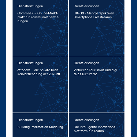
Dienstleistungen
Dienstleistungen
Comm­neX – On­line-Markt­
HIGGS - Mehr­per­spek­ti­ven
platz für Kom­mu­nal­fi­nan­zie­
Smart­pho­ne Li­vestreams
run­gen
Dienstleistungen
Dienstleistungen
ot­to­no­va – die pri­va­te Kran­
Vir­tu­el­ler Tou­ris­mus und di­gi­
ken­ver­si­che­rung der Zu­kunft
ta­les Kul­tur­er­be
Dienstleistungen
Dienstleistungen
Buil­ding In­for­ma­ti­on Mo­de­ling
Die in­tel­li­gen­te In­no­va­ti­ons­
platt­form für Teams