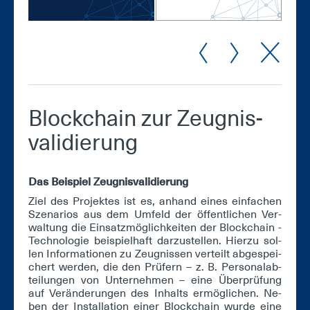
Block­chain zur Zeug­nis­
va­li­die­rung
Das Bei­spiel Zeug­nis­va­li­die­rung
Ziel des Pro­jek­tes ist es, an­hand ei­nes ein­fa­chen
Sze­na­ri­os aus dem Um­feld der öf­fent­li­chen Ver­
wal­tung die Ein­satz­mög­lich­kei­ten der Block­chain -
Tech­no­lo­gie bei­spiel­haft dar­zu­stel­len. Hier­zu sol­
len In­for­ma­tio­nen zu Zeug­nis­sen ver­teilt ab­ge­spei­
chert wer­den, die den Prü­fern – z. B. Per­so­nal­ab­
tei­lun­gen von Un­ter­neh­men – ei­ne Über­prü­fung
auf Ver­än­de­run­gen des In­halts er­mög­li­chen. Ne­
ben der In­stal­la­ti­on ei­ner Block­chain wur­de ei­ne