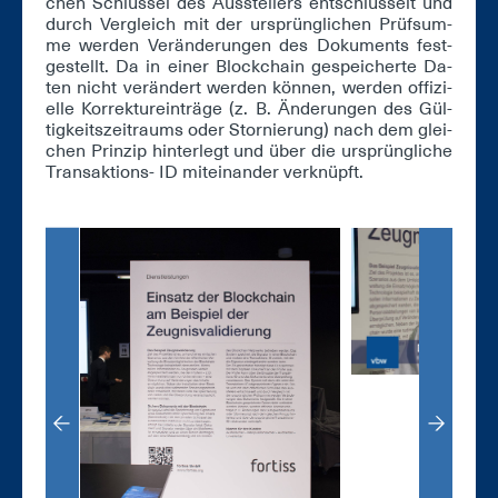
chen Schlüs­sel des Aus­stel­lers ent­schlüs­selt und
durch Ver­gleich mit der ur­sprüng­li­chen Prüf­sum­
me wer­den Ver­än­de­run­gen des Do­ku­ments fest­
ge­stellt. Da in ei­ner Block­chain ge­spei­cher­te Da­
ten nicht ver­än­dert wer­den kön­nen, wer­den of­fi­zi­
el­le Kor­rek­tur­ein­trä­ge (z. B. Än­de­run­gen des Gül­
tig­keits­zeit­raums oder Stor­nie­rung) nach dem glei­
chen Prin­zip hin­ter­legt und über die ur­sprüng­li­che
Trans­ak­ti­ons- ID mit­ein­an­der ver­knüpft.