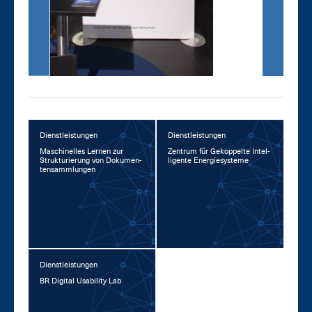
Dienstleistungen
Dienstleistungen
Ma­schi­nel­les Ler­nen zur
Zen­trum für Ge­kop­pel­te In­tel­
Struk­tu­rie­rung von Do­ku­men­
li­gen­te En­er­gie­sys­te­me
ten­­samm­lun­gen
Dienstleistungen
BR Di­gi­tal Usa­bi­li­ty Lab