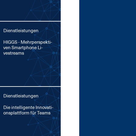
Dienstleistungen
HIGGS - Mehr­per­spek­ti­
ven Smart­pho­ne Li­
vestreams
Dienstleistungen
Die in­tel­li­gen­te In­no­va­ti­
ons­platt­form für Teams