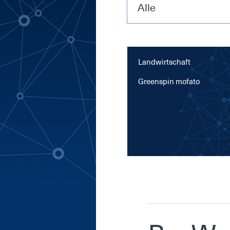
Alle
Landwirtschaft
Green­spin mo­f­a­to