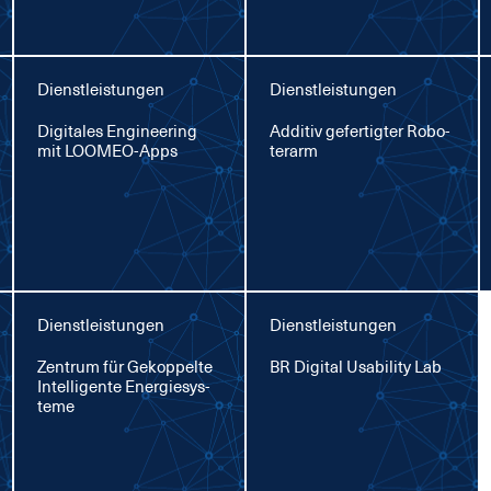
Dienstleistungen
Dienstleistungen
Di­gi­ta­les En­gi­nee­ring
Ad­di­tiv ge­fer­tig­ter Ro­bo­
mit LOO­MEO-Apps
ter­arm
Dienstleistungen
Dienstleistungen
Zen­trum für Ge­kop­pel­te
BR Di­gi­tal Usa­bi­li­ty Lab
In­tel­li­gen­te En­er­gie­sys­
te­me