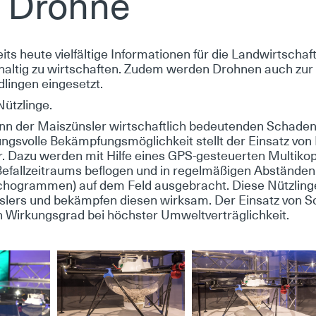
 Droh­ne
its heu­te viel­fäl­ti­ge In­for­ma­tio­nen für die Land­wirt­scha
l­tig zu wirt­schaf­ten. Zu­dem wer­den Droh­nen auch zur b
in­gen ein­ge­setzt.
ütz­lin­ge.
 der Mais­züns­ler wirt­schaft­lich be­deu­ten­den Scha­den a
kungs­vol­le Be­kämp­fungs­mög­lich­keit stellt der Ein­satz von
 Da­zu wer­den mit Hil­fe ei­nes GPS-ge­steu­er­ten Mul­ti­ko­
fall­zeit­raums be­flo­gen und in re­gel­mä­ßi­gen Ab­stän­de
cho­gram­men) auf dem Feld aus­ge­bracht. Die­se Nütz­lin­ge 
s­lers und be­kämp­fen die­sen wirk­sam. Der Ein­satz von S
 Wir­kungs­grad bei höchs­ter Um­welt­ver­träg­lich­keit.