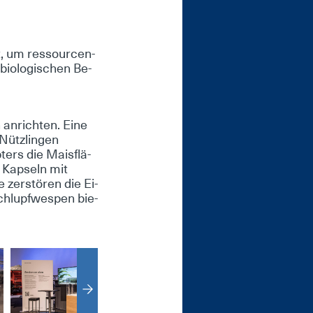
ft, um res­sour­cen­
io­lo­gi­schen Be­
n­rich­ten. Ei­ne
 Nütz­lin­gen
pters die Mais­flä­
n Kap­seln mit
zer­stö­ren die Ei­
chlupf­wes­pen bie­