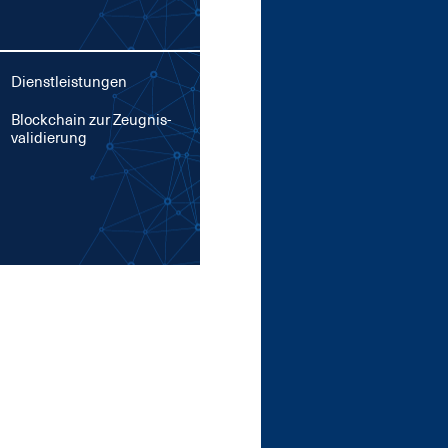
Dienstleistungen
Block­chain zur Zeug­nis­
va­li­die­rung