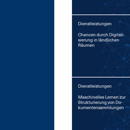
Dienstleistungen
Chan­cen durch Di­gi­ta­li­
sie­rung in länd­li­chen
Räu­men
Dienstleistungen
Ma­schi­nel­les Ler­nen zur
Struk­tu­rie­rung von Do­
ku­men­ten­­samm­lun­gen