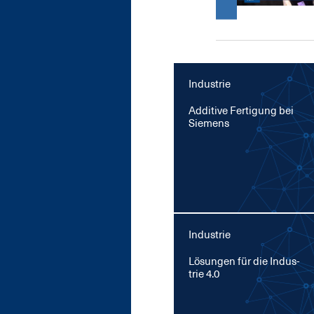
Industrie
Ad­di­ti­ve Fer­ti­gung bei
Sie­mens
Industrie
Lö­sun­gen für die In­dus­
trie 4.0