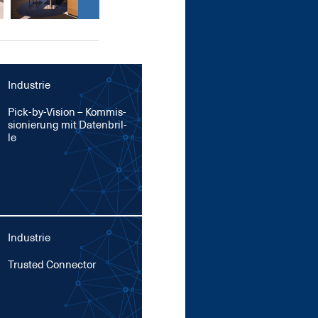
Industrie
Pick-by-Vi­si­on – Kom­mis­
sio­nie­rung mit Da­ten­bril­
le
Industrie
Trusted Con­nec­tor