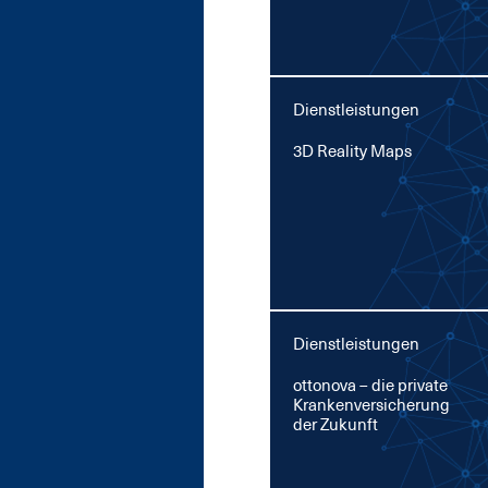
Dienstleistungen
3D Rea­li­ty Maps
Dienstleistungen
ot­to­no­va – die pri­va­te
Kran­ken­ver­si­che­rung
der Zu­kunft