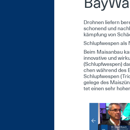
Bay­Wa
Droh­nen lie­fern be­re
scho­nend und nach­ha
kämp­fung von Schäd­l
Schlupf­wes­pen als N
Beim Mais­an­bau kann
in­no­va­ti­ve und wir­
(Schlupf­wes­pen) dar.
chen wäh­rend des Be­
Schlupf­wes­pen (Tri­
ge­le­ge des Mais­zün
tet ei­nen sehr ho­hen