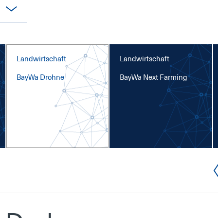
Landwirtschaft
Landwirtschaft
Bay­Wa Droh­ne
Bay­Wa Next Far­ming