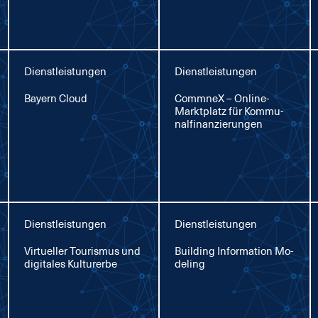
Dienstleistungen
Dienstleistungen
Bay­ern Cloud
Comm­neX – On­line-
Markt­platz für Kom­mu­
nal­fi­nan­zie­run­gen
Dienstleistungen
Dienstleistungen
Vir­tu­el­ler Tou­ris­mus und
Buil­ding In­for­ma­ti­on Mo­
di­gi­ta­les Kul­tur­er­be
de­ling