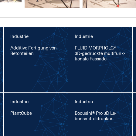
Industrie
Industrie
Ad­di­ti­ve Fer­ti­gung von
FLU­ID MOR­PHOL­GY –
Be­ton­tei­len
3D-ge­druck­te mul­ti­funk­
tio­na­le Fas­sa­de
Industrie
Industrie
Plant­Cu­be
Bo­cu­si­ni® Pro 3D Le­
bens­mit­tel­dru­cker