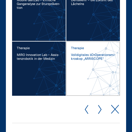
Mo­bi­le GaitLab – kli­ni­sche
Den­ta­ve­nir – die Zu­kunft des
Gan­gana­ly­se zur Sturz­prä­ven­
Lä­chelns
ti­on
Therapie
Therapie
MI­RO In­no­va­ti­on Lab – As­sis­
Voll­di­gi­ta­les 3D-Ope­ra­ti­ons­mi­
tenz­ro­bo­tik in der Me­di­zin
kro­skop „AR­RI­SCOPE“