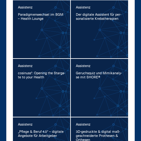
Assistenz
Assistenz
Pa­ra­dig­men­wech­sel im BGM
Der di­gi­ta­le As­sis­tent für per­
– Health Lounge
so­na­li­sier­te Krebs­the­ra­pi­en
Assistenz
Assistenz
co­si­nuss°: Opening the Star­ga­
Ge­ruchs­quiz und Mi­mi­kana­ly­
te to your Health
se mit SHORE®
Assistenz
Assistenz
„Pfle­ge & Be­ruf 4.0“ – di­gi­ta­le
3D-ge­druck­te & di­gi­tal maß­
An­ge­bo­te für Ar­beit­ge­ber
ge­schnei­der­te Pro­the­sen &
Or­the­sen