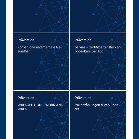
Prävention
Prävention
Kör­per­li­che und men­ta­le Ge­
pel­vina – zer­ti­fi­zier­ter Be­cken­
sund­heit
bo­den­kurs per App
Prävention
Prävention
WAL­KO­LU­TI­ON – WORK AND
Pol­len­zäh­lun­gen durch Ro­bo­
WALK
ter