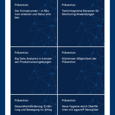
Prävention
Prävention
Der Kli­ma­brun­nen – in Räu­
Tex­til­in­te­grier­te Sen­so­ren für
men ar­bei­ten und Na­tur er­le­
Mo­ni­to­ring-An­wen­dun­gen
ben
Prävention
Prävention
Big Da­ta Ana­lytics in kom­ple­
Gür­tel­ro­se: Mög­lich­keit der
xen Pro­duk­ti­ons­um­ge­bun­gen
Prä­ven­ti­on
Prävention
Prävention
Ge­sund­heits­för­de­rung: Er­näh­
Neue Hy­gie­ne durch Ober­flä­
rung und Be­we­gung im All­tag
chen mit agpu­re® Na­no­sil­ber