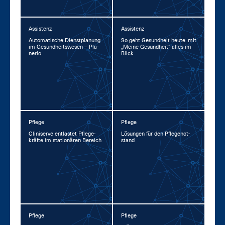
Assistenz
Assistenz
Au­to­ma­ti­sche Dienst­pla­nung
So geht Ge­sund­heit heu­te: mit
im Ge­sund­heits­we­sen – Pla­
„Mei­ne Ge­sund­heit“ al­les im
ne­rio
Blick
Pflege
Pflege
Cli­ni­ser­ve ent­las­tet Pfle­ge­
Lö­sun­gen für den Pfle­ge­not­
kräf­te im sta­tio­nä­ren Be­reich
stand
Pflege
Pflege