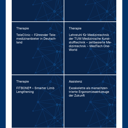
Therapie
Therapie
TeleCli­nic – Füh­ren­der Te­le­
Lehr­stuhl für Me­di­zin­tech­nik
me­di­zin­an­bie­ter in Deutsch­
der TUM Me­di­zi­ni­sche Kunst­
land
stoff­tech­nik – zell­ba­sier­te Me­
di­zin­tech­nik – Med­Tech One­
World
Therapie
Assistenz
FIT­BO­NE® – Smar­ter Limb
Exo­s­ke­let­te als mensch­zen­
Leng­the­ning
trier­te Er­go­no­mie­werk­zeu­ge
der Zu­kunft