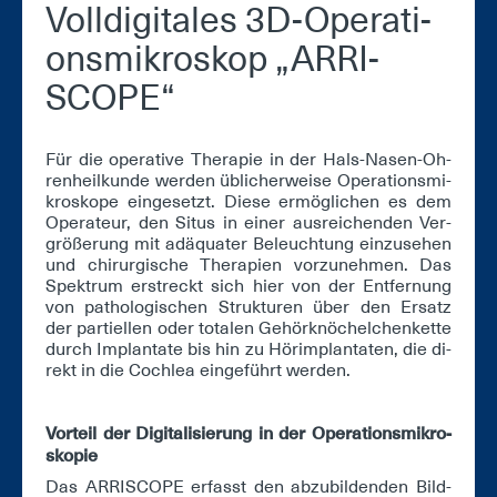
Voll­di­gi­ta­les 3D-Ope­ra­ti­
ons­mi­kro­skop „AR­RI­
SCOPE“
Für die ope­ra­ti­ve The­ra­pie in der Hals-Na­sen-Oh­
ren­heil­kun­de wer­den üb­li­cher­wei­se Ope­ra­ti­ons­mi­
kro­sko­pe ein­ge­setzt. Die­se er­mög­li­chen es dem
Ope­ra­teur, den Si­tus in ei­ner aus­rei­chen­den Ver­
grö­ße­rung mit ad­äqua­ter Be­leuch­tung ein­zu­se­hen
und chir­ur­gi­sche The­ra­pi­en vor­zu­neh­men. Das
Spek­trum er­streckt sich hier von der Ent­fer­nung
von pa­tho­lo­gi­schen Struk­tu­ren über den Er­satz
der par­ti­el­len oder to­ta­len Ge­hör­knö­chel­chen­ket­te
durch Im­plan­ta­te bis hin zu Hör­im­plan­ta­ten, die di­
rekt in die Co­ch­lea ein­ge­führt wer­den.
Vor­teil der Di­gi­ta­li­sie­rung in der Ope­ra­ti­ons­mi­kro­
sko­pie
Das AR­RI­SCOPE er­fasst den ab­zu­bil­den­den Bild­