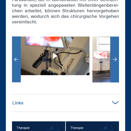
tung in spe­zi­ell an­ge­pass­ten Wel­len­län­gen­be­rei­
chen ar­bei­tet, kön­nen Struk­tu­ren her­vor­ge­ho­ben
wer­den, wo­durch sich das chir­ur­gi­sche Vor­ge­hen
ver­ein­facht.
Links
Therapie
Therapie