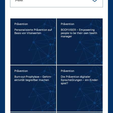
Prävention
Prävention
Per­so­na­li­sier­te Prä­ven­ti­on auf
BO­DY­VI­SER – Em­power­ing
Ba­sis von Vi­tal­wer­ten
peop­le to be their own health
ma­na­ger
Prävention
Prävention
Burn-out-Pro­phy­la­xe – Ge­hirn­
Die Prä­ven­ti­on di­gi­ta­ler
ak­ti­vi­tät be­greif­bar ma­chen
Sprach­stö­run­gen – ein Kin­der­
spiel?