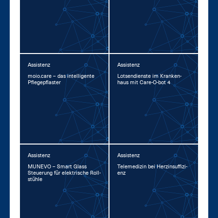
Assistenz
Assistenz
moio.ca­re – das in­tel­li­gen­te
Lot­sen­diens­te im Kran­ken­
Pfle­ge­pflas­ter
haus mit Ca­re-O-bot 4
Assistenz
Assistenz
MU­NE­VO – Smart Glass
Te­le­me­di­zin bei Herz­in­suf­fi­zi­
Steue­rung für elek­tri­sche Roll­
enz
stüh­le