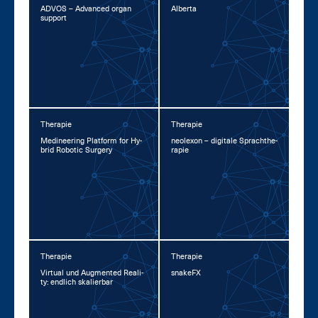
AD­VOS – Ad­van­ced or­gan
Al­ber­ta
sup­port
Therapie
Therapie
Me­di­nee­ring Plat­form for Hy­
neo­l­exon – di­gi­ta­le Sprachthe­
brid Ro­botic Sur­ge­ry
ra­pie
Therapie
Therapie
Vir­tu­al und Aug­men­ted Rea­li­
snake­FX
ty: end­lich ska­lier­bar