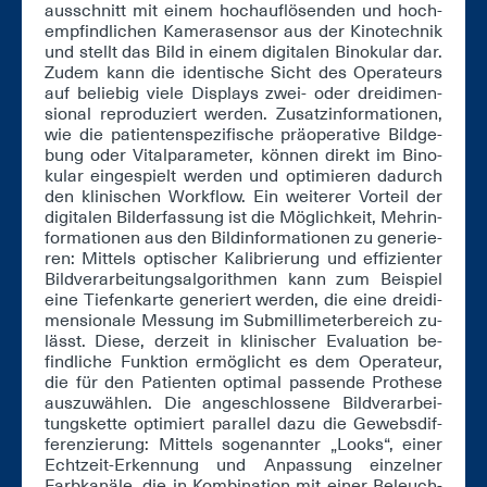
aus­schnitt mit ei­nem hoch­auf­lö­sen­den und hoch­
emp­find­li­chen Ka­me­ra­sen­sor aus der Ki­no­tech­nik
und stellt das Bild in ei­nem di­gi­ta­len Bi­no­ku­lar dar.
Zu­dem kann die iden­ti­sche Sicht des Ope­ra­teurs
auf be­lie­big vie­le Dis­plays zwei- oder drei­di­men­
sio­nal re­pro­du­ziert wer­den. Zu­satz­in­for­ma­tio­nen,
wie die pa­ti­en­ten­spe­zi­fi­sche prä­ope­ra­ti­ve Bild­ge­
bung oder Vi­tal­pa­ra­me­ter, kön­nen di­rekt im Bi­no­
ku­lar ein­ge­spielt wer­den und op­ti­mie­ren da­durch
den kli­ni­schen Work­flow. Ein wei­te­rer Vor­teil der
di­gi­ta­len Bil­der­fas­sung ist die Mög­lich­keit, Meh­r­in­
for­ma­tio­nen aus den Bild­in­for­ma­tio­nen zu ge­ne­rie­
ren: Mit­tels op­ti­scher Ka­li­brie­rung und ef­fi­zi­en­ter
Bild­ver­ar­bei­tungs­al­go­rith­men kann zum Bei­spiel
ei­ne Tie­fen­kar­te ge­ne­riert wer­den, die ei­ne drei­di­
men­sio­na­le Mes­sung im Sub­mil­li­me­ter­be­reich zu­
lässt. Die­se, der­zeit in kli­ni­scher Eva­lua­ti­on be­
find­li­che Funk­ti­on er­mög­licht es dem Ope­ra­teur,
die für den Pa­ti­en­ten op­ti­mal pas­sen­de Pro­the­se
aus­zu­wäh­len. Die an­ge­schlos­se­ne Bild­ver­ar­bei­
tungs­ket­te op­ti­miert par­al­lel da­zu die Ge­webs­dif­
fe­ren­zie­rung: Mit­tels so­ge­nann­ter „Looks“, ei­ner
Echt­zeit-Er­ken­nung und An­pas­sung ein­zel­ner
Farb­ka­nä­le, die in Kom­bi­na­ti­on mit ei­ner Be­leuch­