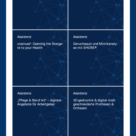
Assistenz
Assistenz
co­si­nuss°: Opening the Star­ga­
Ge­ruchs­quiz und Mi­mi­kana­ly­
te to your Health
se mit SHORE®
Assistenz
Assistenz
„Pfle­ge & Be­ruf 4.0“ – di­gi­ta­le
3D-ge­druck­te & di­gi­tal maß­
An­ge­bo­te für Ar­beit­ge­ber
ge­schnei­der­te Pro­the­sen &
Or­the­sen