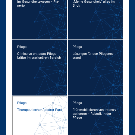
im Ge­sund­heits­we­sen – Pla­
„Mei­ne Ge­sund­heit“ al­les im
ne­rio
Blick
Pflege
Pflege
Cli­ni­ser­ve ent­las­tet Pfle­ge­
Lö­sun­gen für den Pfle­ge­not­
kräf­te im sta­tio­nä­ren Be­reich
stand
Pflege
Pflege
The­ra­peu­ti­scher Ro­bo­ter Pa­ro
Früh­mo­bi­li­sie­ren von In­ten­siv­
pa­ti­en­ten – Ro­bo­tik in der
Pfle­ge