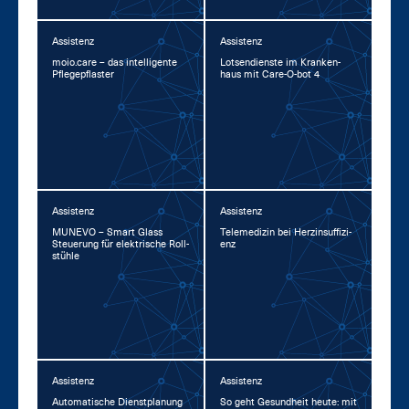
Assistenz
Assistenz
moio.ca­re – das in­tel­li­gen­te
Lot­sen­diens­te im Kran­ken­
Pfle­ge­pflas­ter
haus mit Ca­re-O-bot 4
Assistenz
Assistenz
MU­NE­VO – Smart Glass
Te­le­me­di­zin bei Herz­in­suf­fi­zi­
Steue­rung für elek­tri­sche Roll­
enz
stüh­le
Assistenz
Assistenz
Au­to­ma­ti­sche Dienst­pla­nung
So geht Ge­sund­heit heu­te: mit