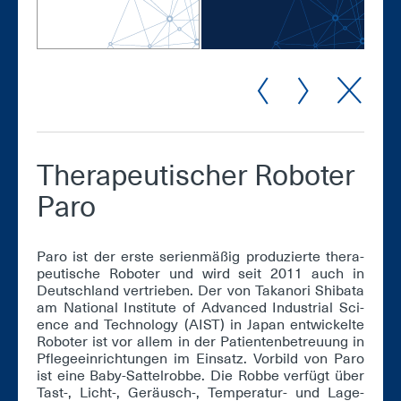
The­ra­peu­ti­scher Ro­bo­ter
Pa­ro
Pa­ro ist der ers­te se­ri­en­mä­ßig pro­du­zier­te the­ra­
peu­ti­sche Ro­bo­ter und wird seit 2011 auch in
Deutsch­land ver­trie­ben. Der von Takan­o­ri Shi­ba­ta
am Na­tio­nal In­sti­tu­te of Ad­van­ced In­dus­tri­al Sci­
ence and Tech­no­lo­gy (AIST) in Ja­pan ent­wi­ckel­te
Ro­bo­ter ist vor al­lem in der Pa­ti­en­ten­be­treu­ung in
Pfle­ge­ein­rich­tun­gen im Ein­satz. Vor­bild von Pa­ro
ist ei­ne Ba­by-Sat­tel­rob­be. Die Rob­be ver­fügt über
Tast-, Licht-, Ge­räusch-, Tem­pe­ra­tur- und La­ge-