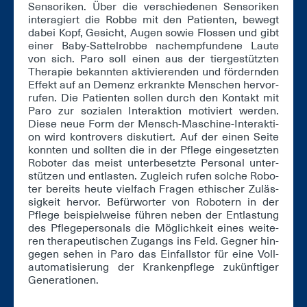
Sen­so­ri­ken. Über die ver­schie­de­nen Sen­so­ri­ken
in­ter­agiert die Rob­be mit den Pa­ti­en­ten, be­wegt
da­bei Kopf, Ge­sicht, Au­gen so­wie Flos­sen und gibt
ei­ner Ba­by-Sat­tel­rob­be nach­emp­fun­de­ne Lau­te
von sich. Pa­ro soll ei­nen aus der tier­ge­stütz­ten
The­ra­pie be­kann­ten ak­ti­vie­ren­den und för­dern­den
Ef­fekt auf an De­menz er­krank­te Men­schen her­vor­
ru­fen. Die Pa­ti­en­ten sol­len durch den Kon­takt mit
Pa­ro zur so­zia­len In­ter­ak­ti­on mo­ti­viert wer­den.
Die­se neue Form der Mensch-Ma­schi­ne-In­ter­ak­ti­
on wird kon­tro­vers dis­ku­tiert. Auf der ei­nen Sei­te
konn­ten und soll­ten die in der Pfle­ge ein­ge­setz­ten
Ro­bo­ter das meist un­ter­be­setz­te Per­so­nal un­ter­
stüt­zen und ent­las­ten. Zu­gleich ru­fen sol­che Ro­bo­
ter be­reits heu­te viel­fach Fra­gen ethi­scher Zu­läs­
sig­keit her­vor. Be­für­wor­ter von Ro­bo­tern in der
Pfle­ge bei­spiel­wei­se füh­ren ne­ben der Ent­las­tung
des Pfle­ge­per­so­nals die Mög­lich­keit ei­nes wei­te­
ren the­ra­peu­ti­schen Zu­gangs ins Feld. Geg­ner hin­
ge­gen se­hen in Pa­ro das Ein­falls­tor für ei­ne Voll­
au­to­ma­ti­sie­rung der Kran­ken­pfle­ge zu­künf­ti­ger
Ge­ne­ra­tio­nen.