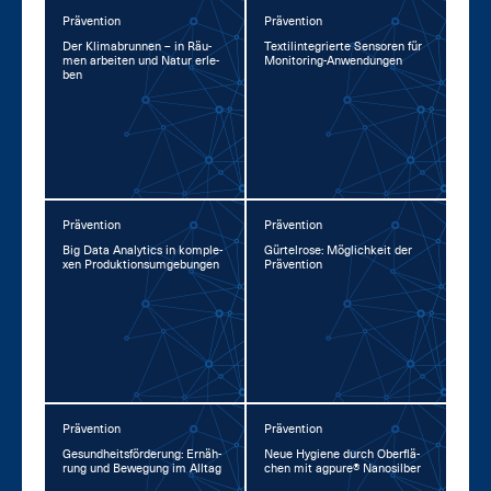
Prävention
Prävention
Der Kli­ma­brun­nen – in Räu­
Tex­til­in­te­grier­te Sen­so­ren für
men ar­bei­ten und Na­tur er­le­
Mo­ni­to­ring-An­wen­dun­gen
ben
Prävention
Prävention
Big Da­ta Ana­lytics in kom­ple­
Gür­tel­ro­se: Mög­lich­keit der
xen Pro­duk­ti­ons­um­ge­bun­gen
Prä­ven­ti­on
Prävention
Prävention
Ge­sund­heits­för­de­rung: Er­näh­
Neue Hy­gie­ne durch Ober­flä­
rung und Be­we­gung im All­tag
chen mit agpu­re® Na­no­sil­ber