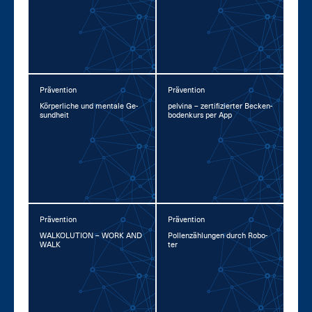
Prävention
Prävention
Kör­per­li­che und men­ta­le Ge­
pel­vina – zer­ti­fi­zier­ter Be­cken­
sund­heit
bo­den­kurs per App
Prävention
Prävention
WAL­KO­LU­TI­ON – WORK AND
Pol­len­zäh­lun­gen durch Ro­bo­
WALK
ter