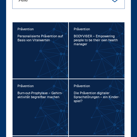
Prävention
Prävention
Per­so­na­li­sier­te Prä­ven­ti­on auf
BO­DY­VI­SER – Em­power­ing
Ba­sis von Vi­tal­wer­ten
peop­le to be their own health
ma­na­ger
Prävention
Prävention
Burn-out-Pro­phy­la­xe – Ge­hirn­
Die Prä­ven­ti­on di­gi­ta­ler
ak­ti­vi­tät be­greif­bar ma­chen
Sprach­stö­run­gen – ein Kin­der­
spiel?