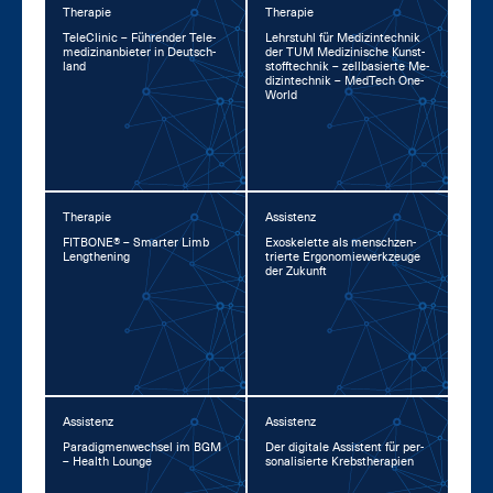
Therapie
Therapie
TeleCli­nic – Füh­ren­der Te­le­
Lehr­stuhl für Me­di­zin­tech­nik
me­di­zin­an­bie­ter in Deutsch­
der TUM Me­di­zi­ni­sche Kunst­
land
stoff­tech­nik – zell­ba­sier­te Me­
di­zin­tech­nik – Med­Tech One­
World
Therapie
Assistenz
FIT­BO­NE® – Smar­ter Limb
Exo­s­ke­let­te als mensch­zen­
Leng­the­ning
trier­te Er­go­no­mie­werk­zeu­ge
der Zu­kunft
Assistenz
Assistenz
Pa­ra­dig­men­wech­sel im BGM
Der di­gi­ta­le As­sis­tent für per­
– Health Lounge
so­na­li­sier­te Krebs­the­ra­pi­en