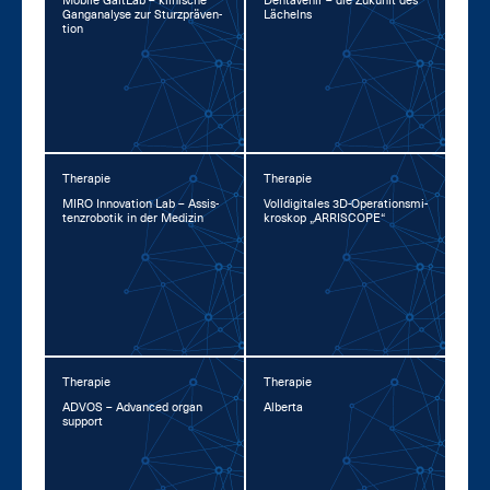
Mo­bi­le GaitLab – kli­ni­sche
Den­ta­ve­nir – die Zu­kunft des
Gan­gana­ly­se zur Sturz­prä­ven­
Lä­chelns
ti­on
Therapie
Therapie
MI­RO In­no­va­ti­on Lab – As­sis­
Voll­di­gi­ta­les 3D-Ope­ra­ti­ons­mi­
tenz­ro­bo­tik in der Me­di­zin
kro­skop „AR­RI­SCOPE“
Therapie
Therapie
AD­VOS – Ad­van­ced or­gan
Al­ber­ta
sup­port