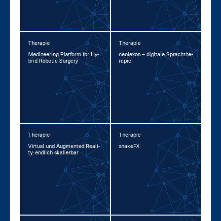
Therapie
Therapie
Me­di­nee­ring Plat­form for Hy­
neo­l­exon – di­gi­ta­le Sprachthe­
brid Ro­botic Sur­ge­ry
ra­pie
Therapie
Therapie
Vir­tu­al und Aug­men­ted Rea­li­
snake­FX
ty: end­lich ska­lier­bar