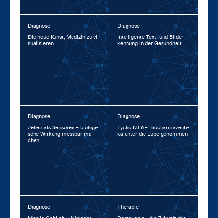
Diagnose
Diagnose
Die neue Kunst, Me­di­zin zu vi­
In­tel­li­gen­te Text- und Bil­der­
sua­li­sie­ren
ken­nung in der Ge­sund­heit
Diagnose
Diagnose
Zel­len als Sen­so­ren – bio­lo­gi­
Ty­cho NT.6 – Bio­phar­ma­zeu­ti­
sche Wir­kung mess­bar ma­
ka un­ter die Lu­pe ge­nom­men
chen
Diagnose
Therapie