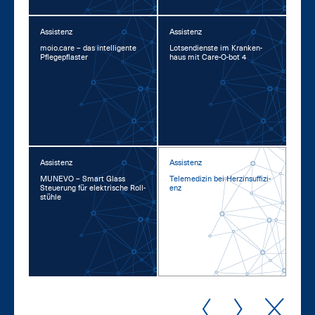
Assistenz
Assistenz
moio.ca­re – das in­tel­li­gen­te
Lot­sen­diens­te im Kran­ken­
Pfle­ge­pflas­ter
haus mit Ca­re-O-bot 4
Assistenz
Assistenz
MU­NE­VO – Smart Glass
Te­le­me­di­zin bei Herz­in­suf­fi­zi­
Steue­rung für elek­tri­sche Roll­
enz
stüh­le