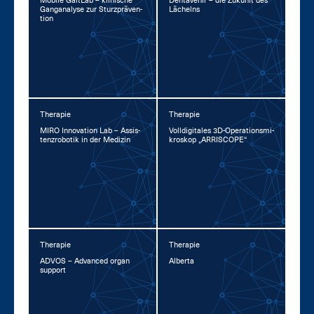
Mo­bi­le GaitLab – kli­ni­sche
Den­ta­ve­nir – die Zu­kunft des
Gan­gana­ly­se zur Sturz­prä­ven­
Lä­chelns
ti­on
Therapie
Therapie
MI­RO In­no­va­ti­on Lab – As­sis­
Voll­di­gi­ta­les 3D-Ope­ra­ti­ons­mi­
tenz­ro­bo­tik in der Me­di­zin
kro­skop „AR­RI­SCOPE“
Therapie
Therapie
AD­VOS – Ad­van­ced or­gan
Al­ber­ta
sup­port