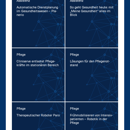
Assistenz
Assistenz
Au­to­ma­ti­sche Dienst­pla­nung
So geht Ge­sund­heit heu­te: mit
im Ge­sund­heits­we­sen – Pla­
„Mei­ne Ge­sund­heit“ al­les im
ne­rio
Blick
Pflege
Pflege
Cli­ni­ser­ve ent­las­tet Pfle­ge­
Lö­sun­gen für den Pfle­ge­not­
kräf­te im sta­tio­nä­ren Be­reich
stand
Pflege
Pflege
The­ra­peu­ti­scher Ro­bo­ter Pa­ro
Früh­mo­bi­li­sie­ren von In­ten­siv­
pa­ti­en­ten – Ro­bo­tik in der
Pfle­ge