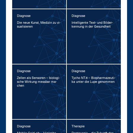
Diagnose
Diagnose
Die neue Kunst, Me­di­zin zu vi­
In­tel­li­gen­te Text- und Bil­der­
sua­li­sie­ren
ken­nung in der Ge­sund­heit
Diagnose
Diagnose
Zel­len als Sen­so­ren – bio­lo­gi­
Ty­cho NT.6 – Bio­phar­ma­zeu­ti­
sche Wir­kung mess­bar ma­
ka un­ter die Lu­pe ge­nom­men
chen
Diagnose
Therapie