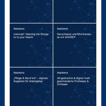
Assistenz
Assistenz
co­si­nuss°: Opening the Star­ga­
Ge­ruchs­quiz und Mi­mi­kana­ly­
te to your Health
se mit SHORE®
Assistenz
Assistenz
„Pfle­ge & Be­ruf 4.0“ – di­gi­ta­le
3D-ge­druck­te & di­gi­tal maß­
An­ge­bo­te für Ar­beit­ge­ber
ge­schnei­der­te Pro­the­sen &
Or­the­sen