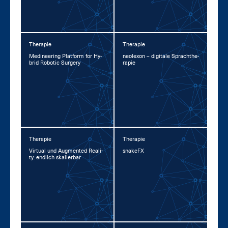
Therapie
Therapie
Me­di­nee­ring Plat­form for Hy­
neo­l­exon – di­gi­ta­le Sprachthe­
brid Ro­botic Sur­ge­ry
ra­pie
Therapie
Therapie
Vir­tu­al und Aug­men­ted Rea­li­
snake­FX
ty: end­lich ska­lier­bar