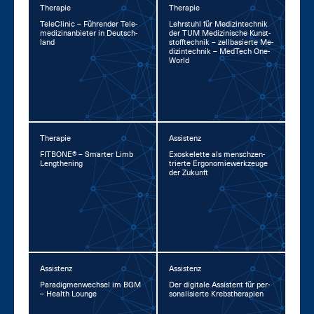
Therapie
Therapie
TeleCli­nic – Füh­ren­der Te­le­
Lehr­stuhl für Me­di­zin­tech­nik
me­di­zin­an­bie­ter in Deutsch­
der TUM Me­di­zi­ni­sche Kunst­
land
stoff­tech­nik – zell­ba­sier­te Me­
di­zin­tech­nik – Med­Tech One­
World
Therapie
Assistenz
FIT­BO­NE® – Smar­ter Limb
Exo­s­ke­let­te als mensch­zen­
Leng­the­ning
trier­te Er­go­no­mie­werk­zeu­ge
der Zu­kunft
Assistenz
Assistenz
Pa­ra­dig­men­wech­sel im BGM
Der di­gi­ta­le As­sis­tent für per­
– Health Lounge
so­na­li­sier­te Krebs­the­ra­pi­en