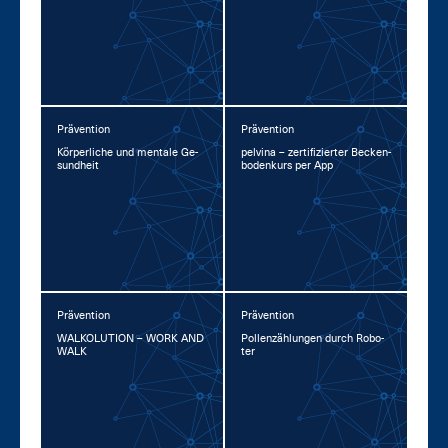
Prävention
Prävention
Kör­per­li­che und men­ta­le Ge­
pel­vina – zer­ti­fi­zier­ter Be­cken­
sund­heit
bo­den­kurs per App
Prävention
Prävention
WAL­KO­LU­TI­ON – WORK AND
Pol­len­zäh­lun­gen durch Ro­bo­
WALK
ter