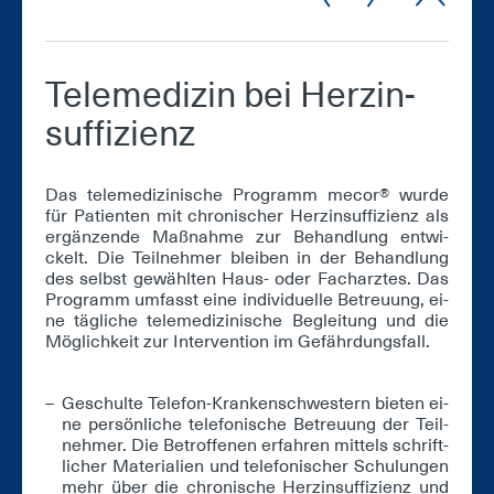
Te­le­me­di­zin bei Herz­in­
suf­fi­zi­enz
Das te­le­me­di­zi­ni­sche Pro­gramm me­cor® wur­de
für Pa­ti­en­ten mit chro­ni­scher Herz­in­suf­fi­zi­enz als
er­gän­zen­de Maß­nah­me zur Be­hand­lung ent­wi­
ckelt. Die Teil­neh­mer blei­ben in der Be­hand­lung
des selbst ge­wähl­ten Haus- oder Fach­arz­tes. Das
Pro­gramm um­fasst ei­ne in­di­vi­du­el­le Be­treu­ung, ei­
ne täg­li­che te­le­me­di­zi­ni­sche Be­glei­tung und die
Mög­lich­keit zur In­ter­ven­ti­on im Ge­fähr­dungs­fall.
Ge­schul­te Te­le­fon-Kran­ken­schwes­tern bie­ten ei­
ne per­sön­li­che te­le­fo­ni­sche Be­treu­ung der Teil­
neh­mer. Die Be­trof­fe­nen er­fah­ren mit­tels schrift­
li­cher Ma­te­ria­li­en und te­le­fo­ni­scher Schu­lun­gen
mehr über die chro­ni­sche Herz­in­suf­fi­zi­enz und