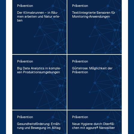
Prävention
Prävention
Der Kli­ma­brun­nen – in Räu­
Tex­til­in­te­grier­te Sen­so­ren für
men ar­bei­ten und Na­tur er­le­
Mo­ni­to­ring-An­wen­dun­gen
ben
Prävention
Prävention
Big Da­ta Ana­lytics in kom­ple­
Gür­tel­ro­se: Mög­lich­keit der
xen Pro­duk­ti­ons­um­ge­bun­gen
Prä­ven­ti­on
Prävention
Prävention
Ge­sund­heits­för­de­rung: Er­näh­
Neue Hy­gie­ne durch Ober­flä­
rung und Be­we­gung im All­tag
chen mit agpu­re® Na­no­sil­ber