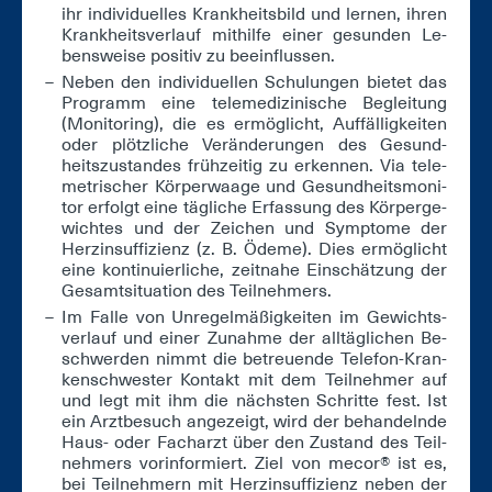
ihr in­di­vi­du­el­les Krank­heits­bild und ler­nen, ih­ren
Krank­heits­ver­lauf mit­hil­fe ei­ner ge­sun­den Le­
bens­wei­se po­si­tiv zu be­ein­flus­sen.
Ne­ben den in­di­vi­du­el­len Schu­lun­gen bie­tet das
Pro­gramm ei­ne te­le­me­di­zi­ni­sche Be­glei­tung
(Mo­ni­to­ring), die es er­mög­licht, Auf­fäl­lig­kei­ten
oder plötz­li­che Ver­än­de­run­gen des Ge­sund­
heits­zu­stan­des früh­zei­tig zu er­ken­nen. Via te­le­
me­tri­scher Kör­per­waa­ge und Ge­sund­heits­mo­ni­
tor er­folgt ei­ne täg­li­che Er­fas­sung des Kör­per­ge­
wich­tes und der Zei­chen und Sym­pto­me der
Herz­in­suf­fi­zi­enz (z. B. Öde­me). Dies er­mög­licht
ei­ne kon­ti­nu­ier­li­che, zeit­na­he Ein­schät­zung der
Ge­samt­si­tua­ti­on des Teil­neh­mers.
Im Fal­le von Un­re­gel­mä­ßig­kei­ten im Ge­wichts­
ver­lauf und ei­ner Zu­nah­me der all­täg­li­chen Be­
schwer­den nimmt die be­treu­en­de Te­le­fon-Kran­
ken­schwes­ter Kon­takt mit dem Teil­neh­mer auf
und legt mit ihm die nächs­ten Schrit­te fest. Ist
ein Arzt­be­such an­ge­zeigt, wird der be­han­deln­de
Haus- oder Fach­arzt über den Zu­stand des Teil­
neh­mers vor­in­for­miert. Ziel von me­cor® ist es,
bei Teil­neh­mern mit Herz­in­suf­fi­zi­enz ne­ben der