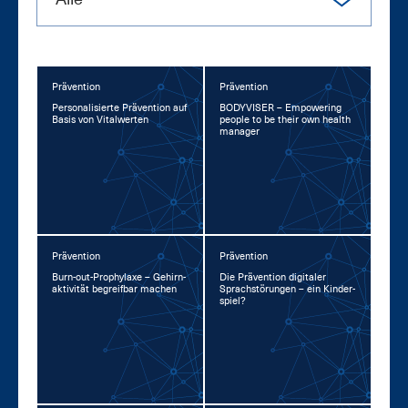
Prävention
Prävention
Per­so­na­li­sier­te Prä­ven­ti­on auf
BO­DY­VI­SER – Em­power­ing
Ba­sis von Vi­tal­wer­ten
peop­le to be their own health
ma­na­ger
Prävention
Prävention
Burn-out-Pro­phy­la­xe – Ge­hirn­
Die Prä­ven­ti­on di­gi­ta­ler
ak­ti­vi­tät be­greif­bar ma­chen
Sprach­stö­run­gen – ein Kin­der­
spiel?