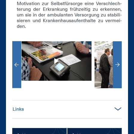
Mo­ti­va­ti­on zur Selbst­für­sor­ge ei­ne Ver­schlech­
te­rung der Er­kran­kung früh­zei­tig zu er­ken­nen,
um sie in der am­bu­lan­ten Ver­sor­gung zu sta­bi­li­
sie­ren und Kran­ken­haus­auf­ent­hal­te zu ver­mei­
den.
Links