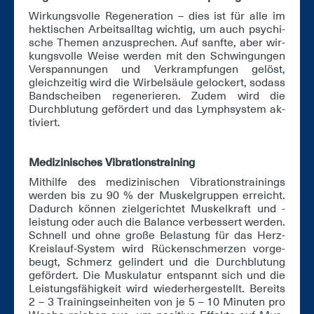
Wir­kungs­vol­le Re­ge­ne­ra­ti­on – dies ist für al­le im
hek­ti­schen Ar­beits­all­tag wich­tig, um auch psy­chi­
sche The­men an­zu­spre­chen. Auf sanf­te, aber wir­
kungs­vol­le Wei­se wer­den mit den Schwin­gun­gen
Ver­span­nun­gen und Ver­kramp­fun­gen ge­löst,
gleich­zei­tig wird die Wir­bel­säu­le ge­lo­ckert, so­dass
Band­schei­ben re­ge­ne­rie­ren. Zu­dem wird die
Durch­blu­tung ge­för­dert und das Lymph­sys­tem ak­
ti­viert.
Me­di­zi­ni­sches Vi­bra­ti­ons­trai­ning
Mit­hil­fe des me­di­zi­ni­schen Vi­bra­ti­ons­trai­nings
wer­den bis zu 90 % der Mus­kel­grup­pen er­reicht.
Da­durch kön­nen ziel­ge­rich­tet Mus­kel­kraft und -
leis­tung oder auch die Ba­lan­ce ver­bes­sert wer­den.
Schnell und oh­ne gro­ße Be­las­tung für das Herz-
Kreis­lauf-Sys­tem wird Rü­cken­schmer­zen vor­ge­
beugt, Schmerz ge­lin­dert und die Durch­blu­tung
ge­för­dert. Die Mus­ku­la­tur ent­spannt sich und die
Leis­tungs­fä­hig­keit wird wie­der­her­ge­stellt. Be­reits
2 – 3 Trai­nings­ein­hei­ten von je 5 – 10 Mi­nu­ten pro