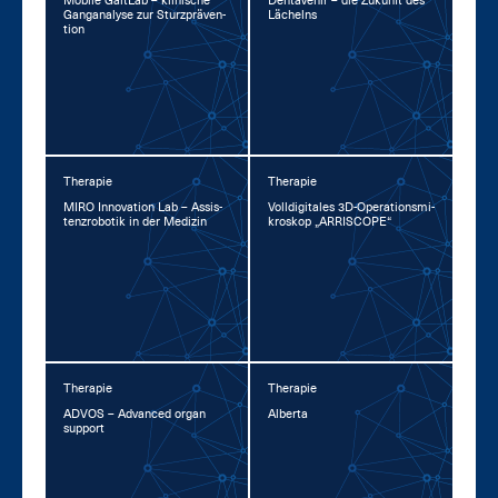
Mo­bi­le GaitLab – kli­ni­sche
Den­ta­ve­nir – die Zu­kunft des
Gan­gana­ly­se zur Sturz­prä­ven­
Lä­chelns
ti­on
Therapie
Therapie
MI­RO In­no­va­ti­on Lab – As­sis­
Voll­di­gi­ta­les 3D-Ope­ra­ti­ons­mi­
tenz­ro­bo­tik in der Me­di­zin
kro­skop „AR­RI­SCOPE“
Therapie
Therapie
AD­VOS – Ad­van­ced or­gan
Al­ber­ta
sup­port