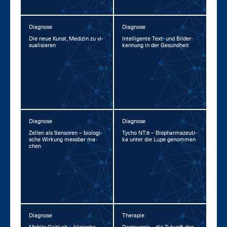
Diagnose
Diagnose
Die neue Kunst, Me­di­zin zu vi­
In­tel­li­gen­te Text- und Bil­der­
sua­li­sie­ren
ken­nung in der Ge­sund­heit
Diagnose
Diagnose
Zel­len als Sen­so­ren – bio­lo­gi­
Ty­cho NT.6 – Bio­phar­ma­zeu­ti­
sche Wir­kung mess­bar ma­
ka un­ter die Lu­pe ge­nom­men
chen
Diagnose
Therapie