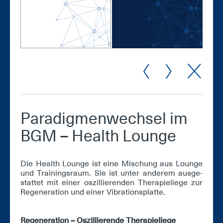
Pa­ra­dig­men­wech­sel im
BGM – Health Lounge
Die Health Lounge ist ei­ne Mi­schung aus Lounge
und Trai­nings­raum. Sie ist un­ter an­de­rem aus­ge­
stat­tet mit ei­ner os­zil­lie­ren­den The­ra­pie­lie­ge zur
Re­ge­ne­ra­ti­on und ei­ner Vi­bra­ti­ons­plat­te.
Re­ge­ne­ra­ti­on – Os­zil­lie­ren­de The­ra­pie­lie­ge