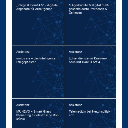
„Pfle­ge & Be­ruf 4.0“ – di­gi­ta­le
3D-ge­druck­te & di­gi­tal maß­
An­ge­bo­te für Ar­beit­ge­ber
ge­schnei­der­te Pro­the­sen &
Or­the­sen
Assistenz
Assistenz
moio.ca­re – das in­tel­li­gen­te
Lot­sen­diens­te im Kran­ken­
Pfle­ge­pflas­ter
haus mit Ca­re-O-bot 4
Assistenz
Assistenz
MU­NE­VO – Smart Glass
Te­le­me­di­zin bei Herz­in­suf­fi­zi­
Steue­rung für elek­tri­sche Roll­
enz
stüh­le