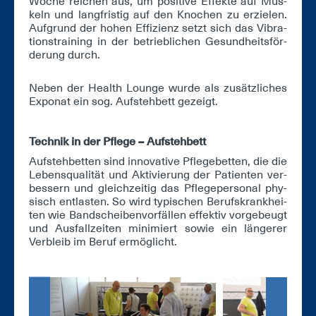
Wo­che rei­chen aus, um po­si­ti­ve Ef­fek­te auf Mus­
keln und lang­fris­tig auf den Kno­chen zu er­zie­len.
Auf­grund der ho­hen Ef­fi­zi­enz setzt sich das Vi­bra­
ti­ons­trai­ning in der be­trieb­li­chen Ge­sund­heits­för­
de­rung durch.
Ne­ben der Health Lounge wur­de als zu­sätz­li­ches
Ex­po­nat ein sog. Auf­steh­bett ge­zeigt.
Tech­nik in der Pfle­ge – Auf­steh­bett
Auf­steh­bet­ten sind in­no­va­ti­ve Pfle­ge­bet­ten, die die
Le­bens­qua­li­tät und Ak­ti­vie­rung der Pa­ti­en­ten ver­
bes­sern und gleich­zei­tig das Pfle­ge­per­so­nal phy­
sisch ent­las­ten. So wird ty­pi­schen Be­rufs­krank­hei­
ten wie Band­schei­ben­vor­fäl­len ef­fek­tiv vor­ge­beugt
und Aus­fall­zei­ten mi­ni­miert so­wie ein län­ge­rer
Ver­bleib im Be­ruf er­mög­licht.