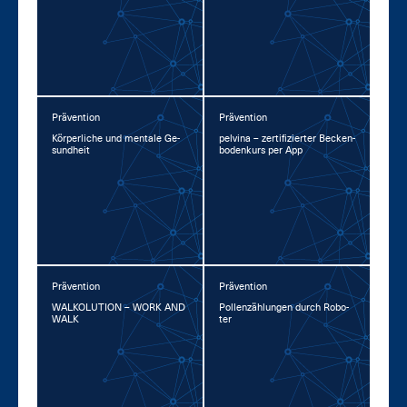
Prävention
Prävention
Kör­per­li­che und men­ta­le Ge­
pel­vina – zer­ti­fi­zier­ter Be­cken­
sund­heit
bo­den­kurs per App
Prävention
Prävention
WAL­KO­LU­TI­ON – WORK AND
Pol­len­zäh­lun­gen durch Ro­bo­
WALK
ter