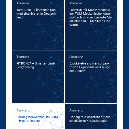
Therapie
Therapie
TeleCli­nic – Füh­ren­der Te­le­
Lehr­stuhl für Me­di­zin­tech­nik
me­di­zin­an­bie­ter in Deutsch­
der TUM Me­di­zi­ni­sche Kunst­
land
stoff­tech­nik – zell­ba­sier­te Me­
di­zin­tech­nik – Med­Tech One­
World
Therapie
Assistenz
FIT­BO­NE® – Smar­ter Limb
Exo­s­ke­let­te als mensch­zen­
Leng­the­ning
trier­te Er­go­no­mie­werk­zeu­ge
der Zu­kunft
Assistenz
Assistenz
Pa­ra­dig­men­wech­sel im BGM
Der di­gi­ta­le As­sis­tent für per­
– Health Lounge
so­na­li­sier­te Krebs­the­ra­pi­en