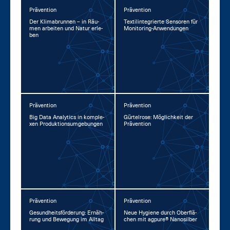
Prävention
Prävention
Der Kli­ma­brun­nen – in Räu­
Tex­til­in­te­grier­te Sen­so­ren für
men ar­bei­ten und Na­tur er­le­
Mo­ni­to­ring-An­wen­dun­gen
ben
Prävention
Prävention
Big Da­ta Ana­lytics in kom­ple­
Gür­tel­ro­se: Mög­lich­keit der
xen Pro­duk­ti­ons­um­ge­bun­gen
Prä­ven­ti­on
Prävention
Prävention
Ge­sund­heits­för­de­rung: Er­näh­
Neue Hy­gie­ne durch Ober­flä­
rung und Be­we­gung im All­tag
chen mit agpu­re® Na­no­sil­ber