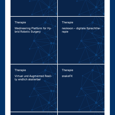
Therapie
Therapie
Me­di­nee­ring Plat­form for Hy­
neo­l­exon – di­gi­ta­le Sprachthe­
brid Ro­botic Sur­ge­ry
ra­pie
Therapie
Therapie
Vir­tu­al und Aug­men­ted Rea­li­
snake­FX
ty: end­lich ska­lier­bar