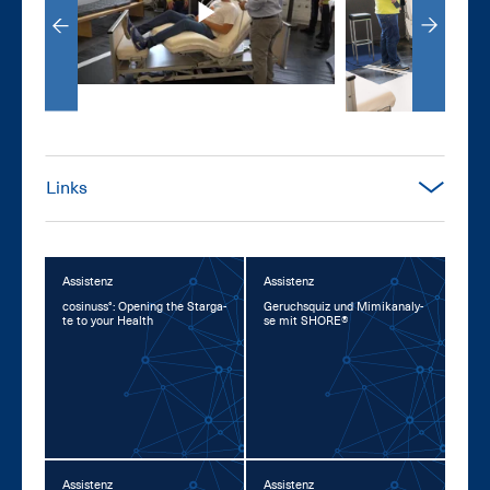
Links
Assistenz
Assistenz
co­si­nuss°: Opening the Star­ga­
Ge­ruchs­quiz und Mi­mi­kana­ly­
te to your Health
se mit SHORE®
Assistenz
Assistenz