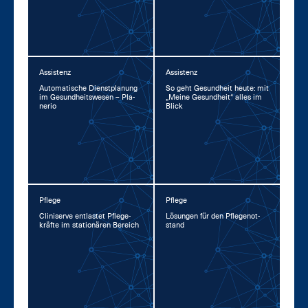
Assistenz
Assistenz
Au­to­ma­ti­sche Dienst­pla­nung
So geht Ge­sund­heit heu­te: mit
im Ge­sund­heits­we­sen – Pla­
„Mei­ne Ge­sund­heit“ al­les im
ne­rio
Blick
Pflege
Pflege
Cli­ni­ser­ve ent­las­tet Pfle­ge­
Lö­sun­gen für den Pfle­ge­not­
kräf­te im sta­tio­nä­ren Be­reich
stand