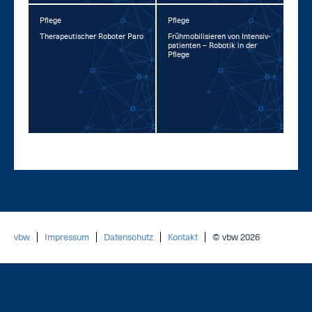
Pflege
Pflege
The­ra­peu­ti­scher Ro­bo­ter Pa­ro
Früh­mo­bi­li­sie­ren von In­ten­siv­
pa­ti­en­ten – Ro­bo­tik in der
Pfle­ge
vbw
Impressum
Datenschutz
Kontakt
© vbw 2026