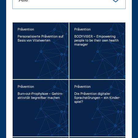
Prävention
Prävention
Per­so­na­li­sier­te Prä­ven­ti­on auf
BO­DY­VI­SER – Em­power­ing
Ba­sis von Vi­tal­wer­ten
peop­le to be their own health
ma­na­ger
Prävention
Prävention
Burn-out-Pro­phy­la­xe – Ge­hirn­
Die Prä­ven­ti­on di­gi­ta­ler
ak­ti­vi­tät be­greif­bar ma­chen
Sprach­stö­run­gen – ein Kin­der­
spiel?