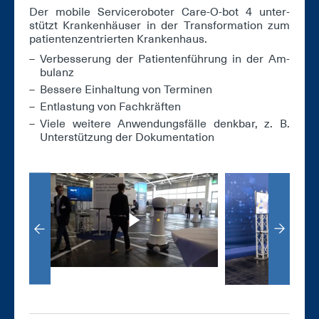
Der mo­bi­le Ser­vice­ro­bo­ter Ca­re-O-bot 4 un­ter­
stützt Kran­ken­häu­ser in der Trans­for­ma­ti­on zum
pa­ti­en­ten­zen­trier­ten Kran­ken­haus.
Ver­bes­se­rung der Pa­ti­en­ten­füh­rung in der Am­
bu­lanz
Bes­se­re Ein­hal­tung von Ter­mi­nen
Ent­las­tung von Fach­kräf­ten
Vie­le wei­te­re An­wen­dungs­fäl­le denk­bar, z. B.
Un­ter­stüt­zung der Do­ku­men­ta­ti­on