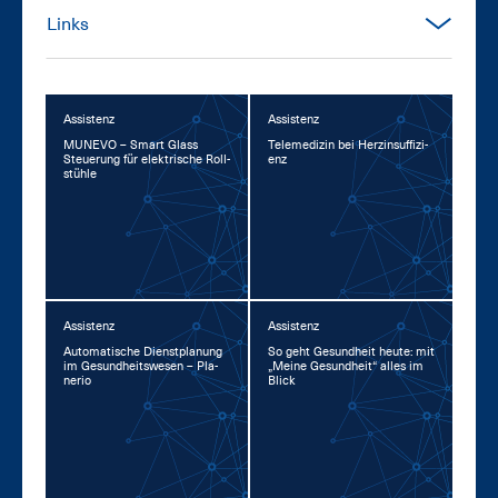
Links
Assistenz
Assistenz
MU­NE­VO – Smart Glass
Te­le­me­di­zin bei Herz­in­suf­fi­zi­
Steue­rung für elek­tri­sche Roll­
enz
stüh­le
Assistenz
Assistenz
Au­to­ma­ti­sche Dienst­pla­nung
So geht Ge­sund­heit heu­te: mit
im Ge­sund­heits­we­sen – Pla­
„Mei­ne Ge­sund­heit“ al­les im
ne­rio
Blick