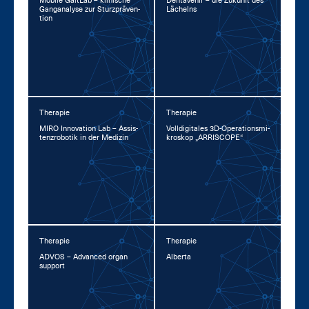
Mo­bi­le GaitLab – kli­ni­sche
Den­ta­ve­nir – die Zu­kunft des
Gan­gana­ly­se zur Sturz­prä­ven­
Lä­chelns
ti­on
Therapie
Therapie
MI­RO In­no­va­ti­on Lab – As­sis­
Voll­di­gi­ta­les 3D-Ope­ra­ti­ons­mi­
tenz­ro­bo­tik in der Me­di­zin
kro­skop „AR­RI­SCOPE“
Therapie
Therapie
AD­VOS – Ad­van­ced or­gan
Al­ber­ta
sup­port