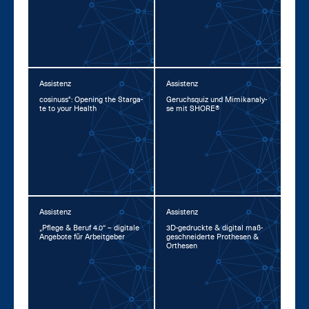
Assistenz
Assistenz
co­si­nuss°: Opening the Star­ga­
Ge­ruchs­quiz und Mi­mi­kana­ly­
te to your Health
se mit SHORE®
Assistenz
Assistenz
„Pfle­ge & Be­ruf 4.0“ – di­gi­ta­le
3D-ge­druck­te & di­gi­tal maß­
An­ge­bo­te für Ar­beit­ge­ber
ge­schnei­der­te Pro­the­sen &
Or­the­sen