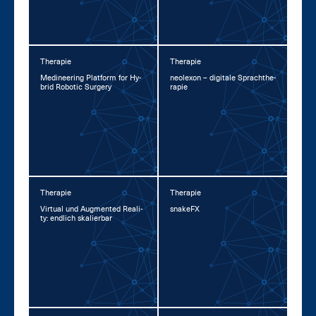
Therapie
Therapie
Me­di­nee­ring Plat­form for Hy­
neo­l­exon – di­gi­ta­le Sprachthe­
brid Ro­botic Sur­ge­ry
ra­pie
Therapie
Therapie
Vir­tu­al und Aug­men­ted Rea­li­
snake­FX
ty: end­lich ska­lier­bar