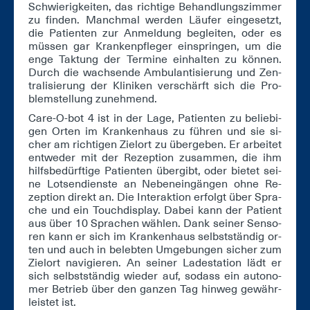
Schwie­rig­kei­ten, das rich­ti­ge Be­hand­lungs­zim­mer
zu fin­den. Manch­mal wer­den Läu­fer ein­ge­setzt,
die Pa­ti­en­ten zur An­mel­dung be­glei­ten, oder es
müs­sen gar Kran­ken­pfle­ger ein­sprin­gen, um die
en­ge Tak­tung der Ter­mi­ne ein­hal­ten zu kön­nen.
Durch die wach­sen­de Am­bu­lan­ti­sie­rung und Zen­
tra­li­sie­rung der Kli­ni­ken ver­schärft sich die Pro­
blem­stel­lung zu­neh­mend.
Ca­re-O-bot 4 ist in der La­ge, Pa­ti­en­ten zu be­lie­bi­
gen Or­ten im Kran­ken­haus zu füh­ren und sie si­
cher am rich­ti­gen Ziel­ort zu über­ge­ben. Er ar­bei­tet
ent­we­der mit der Re­zep­ti­on zu­sam­men, die ihm
hilfs­be­dürf­ti­ge Pa­ti­en­ten über­gibt, oder bie­tet sei­
ne Lot­sen­diens­te an Ne­ben­ein­gän­gen oh­ne Re­
zep­ti­on di­rekt an. Die In­ter­ak­ti­on er­folgt über Spra­
che und ein Touch­dis­play. Da­bei kann der Pa­ti­ent
aus über 10 Spra­chen wäh­len. Dank sei­ner Sen­so­
ren kann er sich im Kran­ken­haus selbst­stän­dig or­
ten und auch in be­leb­ten Um­ge­bun­gen si­cher zum
Ziel­ort na­vi­gie­ren. An sei­ner La­de­sta­ti­on lädt er
sich selbst­stän­dig wie­der auf, so­dass ein au­to­no­
mer Be­trieb über den gan­zen Tag hin­weg ge­währ­
leis­tet ist.