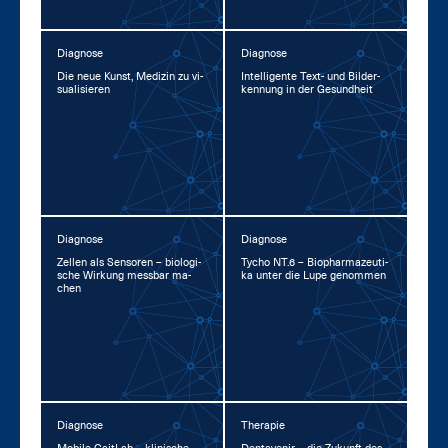
Diagnose
Diagnose
Die neue Kunst, Me­di­zin zu vi­
In­tel­li­gen­te Text- und Bil­der­
sua­li­sie­ren
ken­nung in der Ge­sund­heit
Diagnose
Diagnose
Zel­len als Sen­so­ren – bio­lo­gi­
Ty­cho NT.6 – Bio­phar­ma­zeu­ti­
sche Wir­kung mess­bar ma­
ka un­ter die Lu­pe ge­nom­men
chen
Diagnose
Therapie