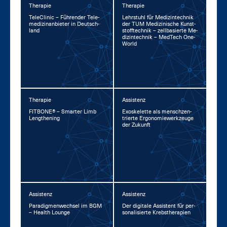
Therapie
Therapie
TeleCli­nic – Füh­ren­der Te­le­
Lehr­stuhl für Me­di­zin­tech­nik
me­di­zin­an­bie­ter in Deutsch­
der TUM Me­di­zi­ni­sche Kunst­
land
stoff­tech­nik – zell­ba­sier­te Me­
di­zin­tech­nik – Med­Tech One­
World
Therapie
Assistenz
FIT­BO­NE® – Smar­ter Limb
Exo­s­ke­let­te als mensch­zen­
Leng­the­ning
trier­te Er­go­no­mie­werk­zeu­ge
der Zu­kunft
Assistenz
Assistenz
Pa­ra­dig­men­wech­sel im BGM
Der di­gi­ta­le As­sis­tent für per­
– Health Lounge
so­na­li­sier­te Krebs­the­ra­pi­en