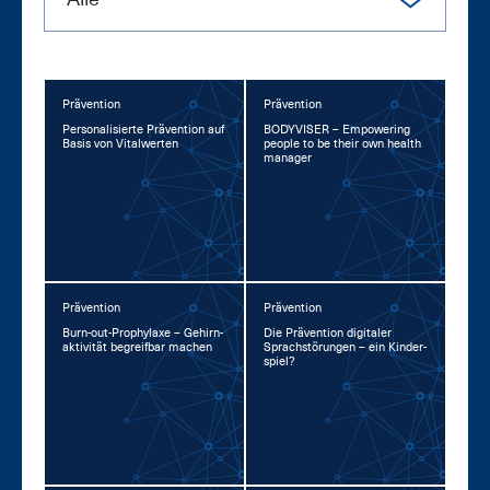
Prävention
Prävention
Per­so­na­li­sier­te Prä­ven­ti­on auf
BO­DY­VI­SER – Em­power­ing
Ba­sis von Vi­tal­wer­ten
peop­le to be their own health
ma­na­ger
Prävention
Prävention
Burn-out-Pro­phy­la­xe – Ge­hirn­
Die Prä­ven­ti­on di­gi­ta­ler
ak­ti­vi­tät be­greif­bar ma­chen
Sprach­stö­run­gen – ein Kin­der­
spiel?