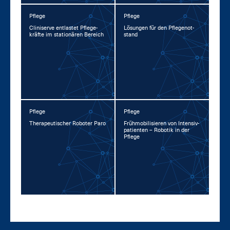
Pflege
Pflege
Cli­ni­ser­ve ent­las­tet Pfle­ge­
Lö­sun­gen für den Pfle­ge­not­
kräf­te im sta­tio­nä­ren Be­reich
stand
Pflege
Pflege
The­ra­peu­ti­scher Ro­bo­ter Pa­ro
Früh­mo­bi­li­sie­ren von In­ten­siv­
pa­ti­en­ten – Ro­bo­tik in der
Pfle­ge