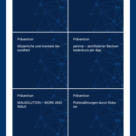
Prävention
Prävention
Kör­per­li­che und men­ta­le Ge­
pel­vina – zer­ti­fi­zier­ter Be­cken­
sund­heit
bo­den­kurs per App
Prävention
Prävention
WAL­KO­LU­TI­ON – WORK AND
Pol­len­zäh­lun­gen durch Ro­bo­
WALK
ter