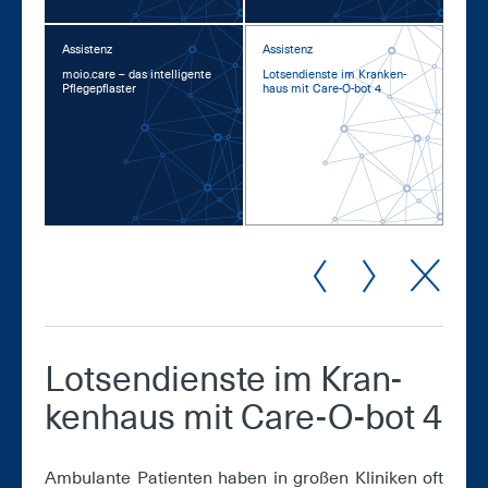
Assistenz
Assistenz
moio.ca­re – das in­tel­li­gen­te
Lot­sen­diens­te im Kran­ken­
Pfle­ge­pflas­ter
haus mit Ca­re-O-bot 4
Lot­sen­diens­te im Kran­
ken­haus mit Ca­re-O-bot 4
Am­bu­lan­te Pa­ti­en­ten ha­ben in gro­ßen Kli­ni­ken oft