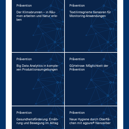
Prävention
Prävention
Der Kli­ma­brun­nen – in Räu­
Tex­til­in­te­grier­te Sen­so­ren für
men ar­bei­ten und Na­tur er­le­
Mo­ni­to­ring-An­wen­dun­gen
ben
Prävention
Prävention
Big Da­ta Ana­lytics in kom­ple­
Gür­tel­ro­se: Mög­lich­keit der
xen Pro­duk­ti­ons­um­ge­bun­gen
Prä­ven­ti­on
Prävention
Prävention
Ge­sund­heits­för­de­rung: Er­näh­
Neue Hy­gie­ne durch Ober­flä­
rung und Be­we­gung im All­tag
chen mit agpu­re® Na­no­sil­ber