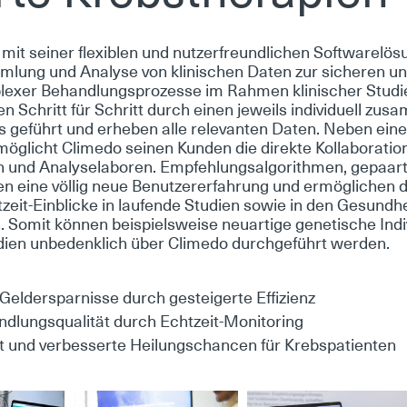
 mit sei­ner fle­xi­blen und nut­zer­freund­li­chen Soft­ware­lö­su
m­lung und Ana­ly­se von kli­ni­schen Da­ten zur si­che­ren und e
e­xer Be­hand­lungs­pro­zes­se im Rah­men kli­ni­scher Stu­di
 Schritt für Schritt durch ei­nen je­weils in­di­vi­du­ell zu­sa
 ge­führt und er­he­ben al­le re­le­van­ten Da­ten. Ne­ben ei­ne
mög­licht Cli­me­do sei­nen Kun­den die di­rek­te Kol­la­bo­ra­ti­o
und Ana­ly­sela­bo­ren. Emp­feh­lungs­al­go­rith­men, ge­paart 
n ei­ne völ­lig neue Be­nut­zer­er­fah­rung und er­mög­li­che
ht­zeit-Ein­bli­cke in lau­fen­de Stu­di­en so­wie in den Ge­sund­
en. So­mit kön­nen bei­spiels­wei­se neu­ar­ti­ge ge­ne­ti­sche In­di­
­en un­be­denk­lich über Cli­me­do durch­ge­führt wer­den.
eld­erspar­nis­se durch ge­stei­ger­te Ef­fi­zi­enz
nd­lungs­qua­li­tät durch Echt­zeit-Mo­ni­to­ring
it und ver­bes­ser­te Hei­lungs­chan­cen für Krebs­pa­ti­en­ten