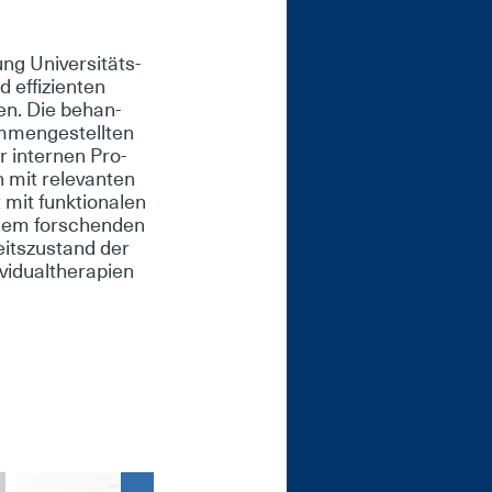
ng Uni­ver­si­täts­
f­fi­zi­en­ten
­en. Die be­han­
m­men­ge­stell­ten
r in­ter­nen Pro­
n mit re­le­van­ten
mit funk­tio­na­len
n dem for­schen­den
heits­zu­stand der
vi­du­althe­ra­pi­en