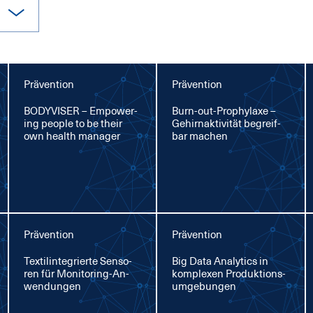
Prävention
Prävention
BO­DY­VI­SER – Em­power­
Burn-out-Pro­phy­la­xe –
ing peop­le to be their
Ge­hirn­ak­ti­vi­tät be­greif­
own health ma­na­ger
bar ma­chen
Prävention
Prävention
Tex­til­in­te­grier­te Sen­so­
Big Da­ta Ana­lytics in
ren für Mo­ni­to­ring-An­
kom­ple­xen Pro­duk­ti­ons­
wen­dun­gen
um­ge­bun­gen