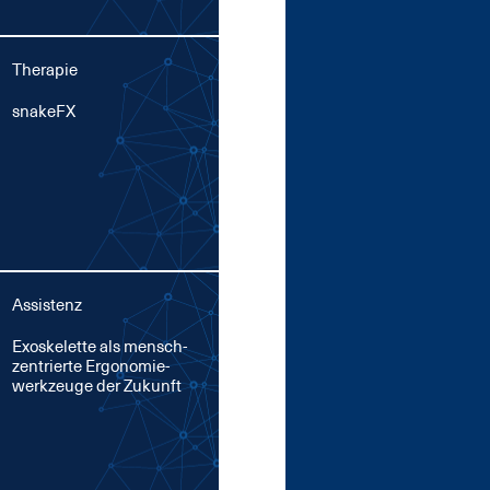
Therapie
snake­FX
Assistenz
Exo­s­ke­let­te als mensch­
zen­trier­te Er­go­no­mie­
werk­zeu­ge der Zu­kunft