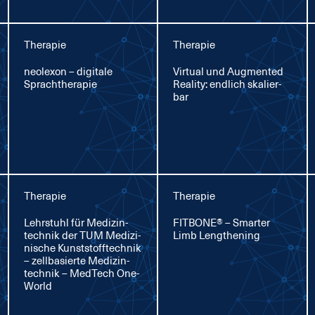
Therapie
Therapie
neo­l­exon – di­gi­ta­le
Vir­tu­al und Aug­men­ted
Sprachthe­ra­pie
Rea­li­ty: end­lich ska­lier­
bar
Therapie
Therapie
Lehr­stuhl für Me­di­zin­
FIT­BO­NE® – Smar­ter
tech­nik der TUM Me­di­zi­
Limb Leng­the­ning
ni­sche Kunst­stoff­tech­nik
– zell­ba­sier­te Me­di­zin­
tech­nik – Med­Tech One­
World