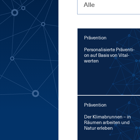
Alle
Prävention
Per­so­na­li­sier­te Prä­ven­ti­
on auf Ba­sis von Vi­tal­
wer­ten
Prävention
Der Kli­ma­brun­nen – in
Räu­men ar­bei­ten und
Na­tur er­le­ben