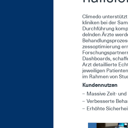
Cli­me­do un­ter­stützt
kli­ni­ken bei der Sam
Durch­füh­rung kom­pl
deln­den Ärz­te wer­den
Be­hand­lungs­pro­zess
zess­op­ti­mie­rung er­
For­schungs­part­nern 
Da­sh­boards, schaf­fe
Arzt de­tail­lier­te Ec
je­wei­li­gen Pa­ti­en­t
im Rah­men von Stu­di
Kun­den­nut­zen
Mas­si­ve Zeit- und G
Ver­bes­ser­te Be­ha
Er­höh­te Si­cher­he