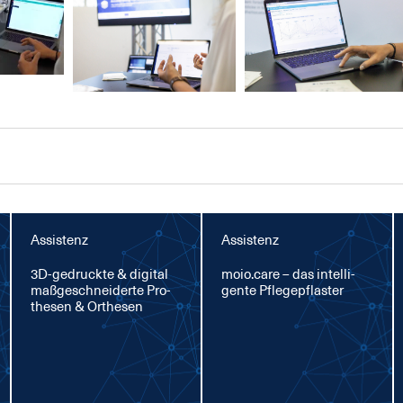
Assistenz
Assistenz
3D-ge­druck­te & di­gi­tal
moio.ca­re – das in­tel­li­
maß­ge­schnei­der­te Pro­
gen­te Pfle­ge­pflas­ter
the­sen & Or­the­sen