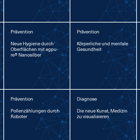
Prävention
Prävention
Neue Hy­gie­ne durch
Kör­per­li­che und men­ta­le
Ober­flä­chen mit agpu­
Ge­sund­heit
re® Na­no­sil­ber
Prävention
Diagnose
Pol­len­zäh­lun­gen durch
Die neue Kunst, Me­di­zin
Ro­bo­ter
zu vi­sua­li­sie­ren