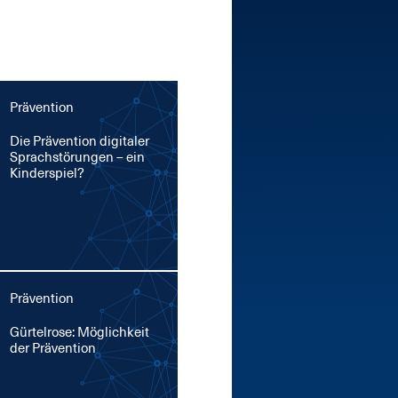
Prävention
Die Prä­ven­ti­on di­gi­ta­ler
Sprach­stö­run­gen – ein
Kin­der­spiel?
Prävention
Gür­tel­ro­se: Mög­lich­keit
der Prä­ven­ti­on