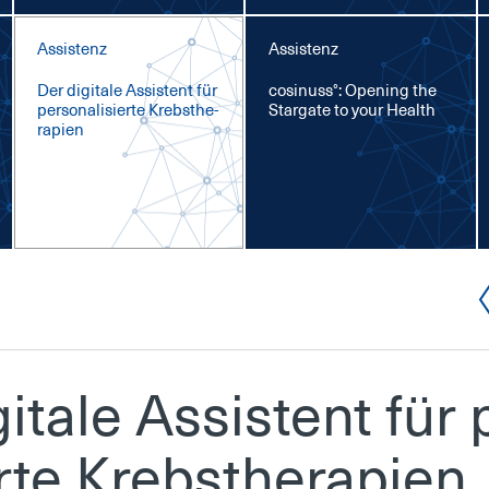
Assistenz
Assistenz
Der di­gi­ta­le As­sis­tent für
co­si­nuss°: Opening the
per­so­na­li­sier­te Krebs­the­
Star­ga­te to your Health
ra­pi­en
i­ta­le As­sis­tent für 
er­te Krebs­the­ra­pi­en