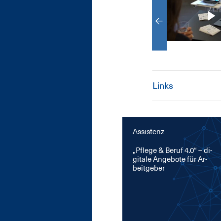
Links
Assistenz
„Pfle­ge & Be­ruf 4.0“ – di­
gi­ta­le An­ge­bo­te für Ar­
beit­ge­ber