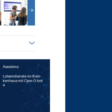
Assistenz
Lot­sen­diens­te im Kran­
ken­haus mit Ca­re-O-bot
4