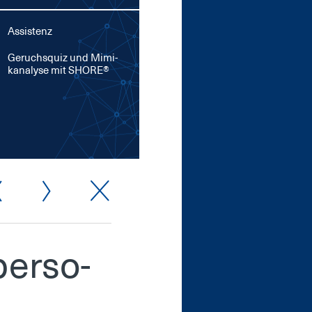
Assistenz
Ge­ruchs­quiz und Mi­mi­
kana­ly­se mit SHORE®
per­so­