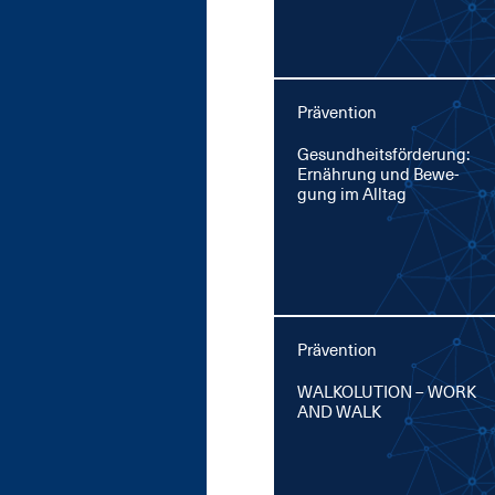
Prävention
Ge­sund­heits­för­de­rung:
Er­näh­rung und Be­we­
gung im All­tag
Prävention
WAL­KO­LU­TI­ON – WORK
AND WALK