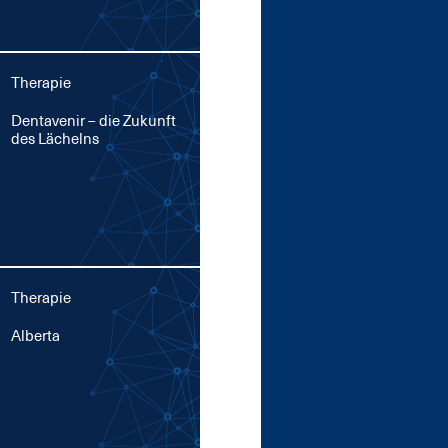
Therapie
Den­ta­ve­nir – die Zu­kunft
des Lä­chelns
Therapie
Al­ber­ta