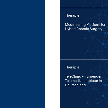
Therapie
Me­di­nee­ring Plat­form for
Hy­brid Ro­botic Sur­ge­ry
Therapie
TeleCli­nic – Füh­ren­der
Te­le­me­di­zin­an­bie­ter in
Deutsch­land