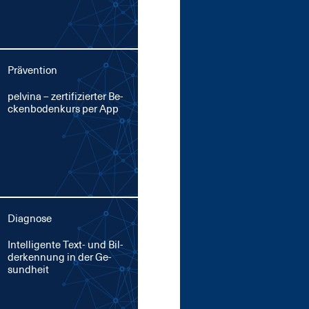
Prävention
pel­vina – zer­ti­fi­zier­ter Be­
cken­bo­den­kurs per App
Diagnose
In­tel­li­gen­te Text- und Bil­
der­ken­nung in der Ge­
sund­heit