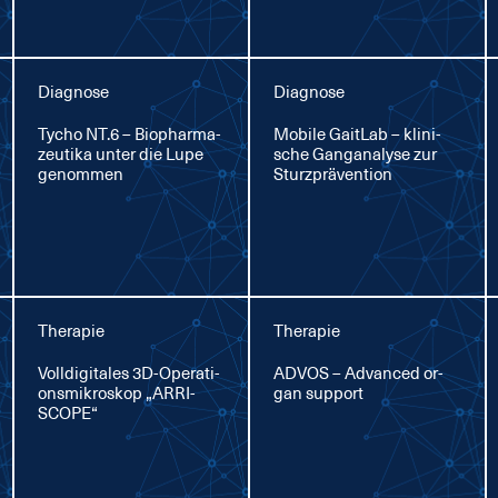
Diagnose
Diagnose
Ty­cho NT.6 – Bio­phar­ma­
Mo­bi­le GaitLab – kli­ni­
zeu­ti­ka un­ter die Lu­pe
sche Gan­gana­ly­se zur
ge­nom­men
Sturz­prä­ven­ti­on
Therapie
Therapie
Voll­di­gi­ta­les 3D-Ope­ra­ti­
AD­VOS – Ad­van­ced or­
ons­mi­kro­skop „AR­RI­
gan sup­port
SCOPE“