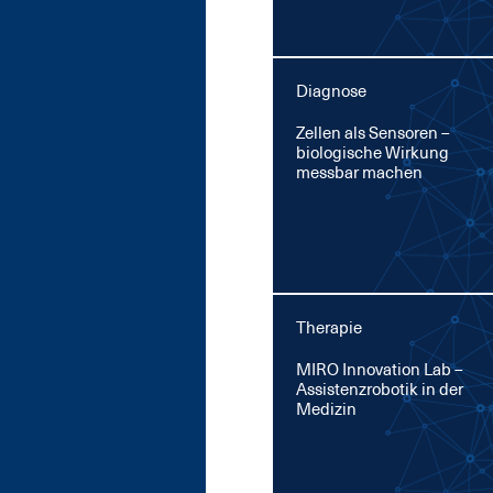
Diagnose
Zel­len als Sen­so­ren –
bio­lo­gi­sche Wir­kung
mess­bar ma­chen
Therapie
MI­RO In­no­va­ti­on Lab –
As­sis­tenz­ro­bo­tik in der
Me­di­zin