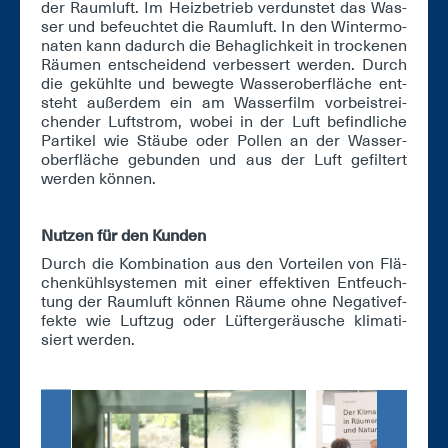
der Raum­luft. Im Heiz­be­trieb ver­duns­tet das Was­
ser und be­feuch­tet die Raum­luft. In den Win­ter­mo­
na­ten kann da­durch die Be­hag­lich­keit in tro­cke­nen
Räu­men ent­schei­dend ver­bes­sert wer­den. Durch
die ge­kühl­te und be­weg­te Was­ser­ober­flä­che ent­
steht au­ßer­dem ein am Was­ser­film vor­bei­st­rei­
chen­der Luft­strom, wo­bei in der Luft be­find­li­che
Par­ti­kel wie Stäu­be oder Pol­len an der Was­ser­
ober­flä­che ge­bun­den und aus der Luft ge­fil­tert
wer­den kön­nen.
Nut­zen für den Kun­den
Durch die Kom­bi­na­ti­on aus den Vor­tei­len von Flä­
chen­kühl­sys­te­men mit ei­ner ef­fek­ti­ven Ent­feuch­
tung der Raum­luft kön­nen Räu­me oh­ne Ne­ga­ti­v­e­f­
fek­te wie Luft­zug oder Lüf­ter­ge­räu­sche kli­ma­ti­
siert wer­den.