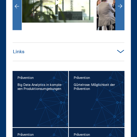
Links
Prävention
Prävention
Big Da­ta Ana­lytics in kom­ple­
Gür­tel­ro­se: Mög­lich­keit der
xen Pro­duk­ti­ons­um­ge­bun­gen
Prä­ven­ti­on
Prävention
Prävention