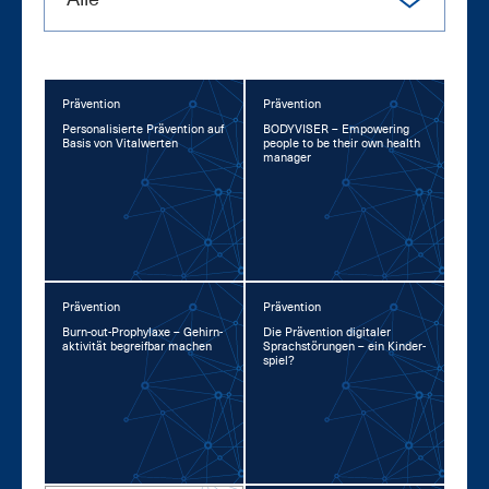
Prävention
Prävention
Per­so­na­li­sier­te Prä­ven­ti­on auf
BO­DY­VI­SER – Em­power­ing
Ba­sis von Vi­tal­wer­ten
peop­le to be their own health
ma­na­ger
Prävention
Prävention
Burn-out-Pro­phy­la­xe – Ge­hirn­
Die Prä­ven­ti­on di­gi­ta­ler
ak­ti­vi­tät be­greif­bar ma­chen
Sprach­stö­run­gen – ein Kin­der­
spiel?