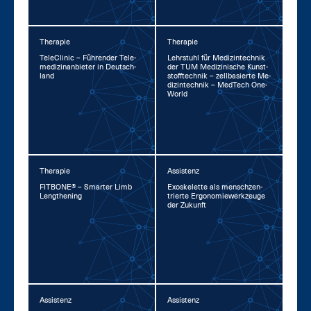
Therapie
Therapie
TeleCli­nic – Füh­ren­der Te­le­
Lehr­stuhl für Me­di­zin­tech­nik
me­di­zin­an­bie­ter in Deutsch­
der TUM Me­di­zi­ni­sche Kunst­
land
stoff­tech­nik – zell­ba­sier­te Me­
di­zin­tech­nik – Med­Tech One­
World
Therapie
Assistenz
FIT­BO­NE® – Smar­ter Limb
Exo­s­ke­let­te als mensch­zen­
Leng­the­ning
trier­te Er­go­no­mie­werk­zeu­ge
der Zu­kunft
Assistenz
Assistenz