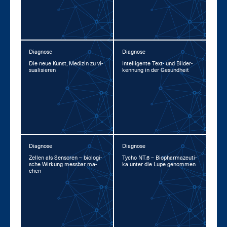
Diagnose
Diagnose
Die neue Kunst, Me­di­zin zu vi­
In­tel­li­gen­te Text- und Bil­der­
sua­li­sie­ren
ken­nung in der Ge­sund­heit
Diagnose
Diagnose
Zel­len als Sen­so­ren – bio­lo­gi­
Ty­cho NT.6 – Bio­phar­ma­zeu­ti­
sche Wir­kung mess­bar ma­
ka un­ter die Lu­pe ge­nom­men
chen