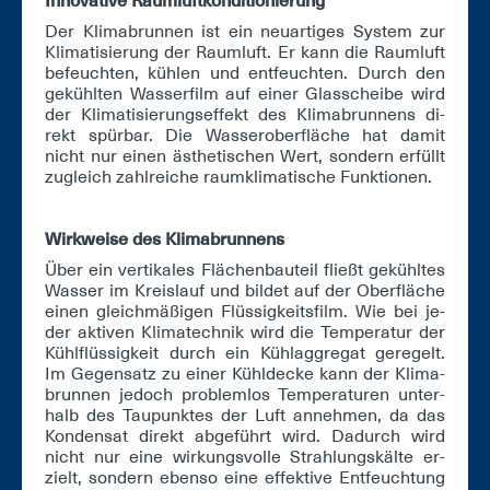
In­no­va­ti­ve Raum­luft­kon­di­tio­nie­rung
Der Kli­ma­brun­nen ist ein neu­ar­ti­ges Sys­tem zur
Kli­ma­ti­sie­rung der Raum­luft. Er kann die Raum­luft
be­feuch­ten, küh­len und ent­feuch­ten. Durch den
ge­kühl­ten Was­ser­film auf ei­ner Glas­schei­be wird
der Kli­ma­ti­sie­rungs­ef­fekt des Kli­ma­brun­nens di­
rekt spür­bar. Die Was­ser­ober­flä­che hat da­mit
nicht nur ei­nen äs­the­ti­schen Wert, son­dern er­füllt
zu­gleich zahl­rei­che raum­kli­ma­ti­sche Funk­tio­nen.
Wirk­wei­se des Kli­ma­brun­nens
Über ein ver­ti­ka­les Flä­chen­bau­teil fließt ge­kühl­tes
Was­ser im Kreis­lauf und bil­det auf der Ober­flä­che
ei­nen gleich­mä­ßi­gen Flüs­sig­keits­film. Wie bei je­
der ak­ti­ven Kli­ma­tech­nik wird die Tem­pe­ra­tur der
Kühl­flüs­sig­keit durch ein Kühl­ag­gre­gat ge­re­gelt.
Im Ge­gen­satz zu ei­ner Kühl­de­cke kann der Kli­ma­
brun­nen je­doch pro­blem­los Tem­pe­ra­tu­ren un­ter­
halb des Tau­punk­tes der Luft an­neh­men, da das
Kon­den­sat di­rekt ab­ge­führt wird. Da­durch wird
nicht nur ei­ne wir­kungs­vol­le Strah­lungs­käl­te er­
zielt, son­dern eben­so ei­ne ef­fek­ti­ve Ent­feuch­tung