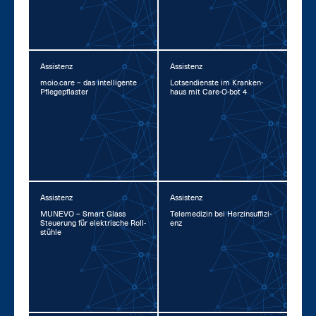
Assistenz
Assistenz
moio.ca­re – das in­tel­li­gen­te
Lot­sen­diens­te im Kran­ken­
Pfle­ge­pflas­ter
haus mit Ca­re-O-bot 4
Assistenz
Assistenz
MU­NE­VO – Smart Glass
Te­le­me­di­zin bei Herz­in­suf­fi­zi­
Steue­rung für elek­tri­sche Roll­
enz
stüh­le