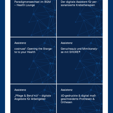
Pa­ra­dig­men­wech­sel im BGM
Der di­gi­ta­le As­sis­tent für per­
– Health Lounge
so­na­li­sier­te Krebs­the­ra­pi­en
Assistenz
Assistenz
co­si­nuss°: Opening the Star­ga­
Ge­ruchs­quiz und Mi­mi­kana­ly­
te to your Health
se mit SHORE®
Assistenz
Assistenz
„Pfle­ge & Be­ruf 4.0“ – di­gi­ta­le
3D-ge­druck­te & di­gi­tal maß­
An­ge­bo­te für Ar­beit­ge­ber
ge­schnei­der­te Pro­the­sen &
Or­the­sen