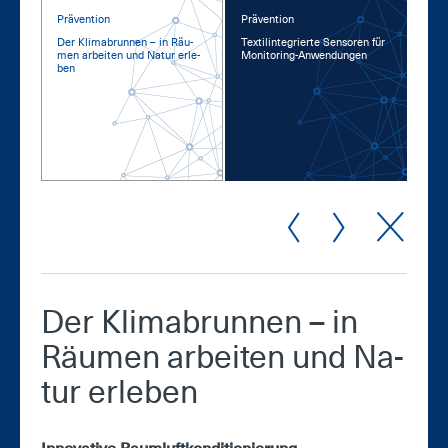
Prävention
Prävention
Der Kli­ma­brun­nen – in Räu­
Tex­til­in­te­grier­te Sen­so­ren für
men ar­bei­ten und Na­tur er­le­
Mo­ni­to­ring-An­wen­dun­gen
ben
Der Kli­ma­brun­nen – in
Räu­men ar­bei­ten und Na­
tur er­le­ben