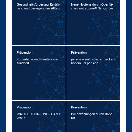
Ge­sund­heits­för­de­rung: Er­näh­
Neue Hy­gie­ne durch Ober­flä­
rung und Be­we­gung im All­tag
chen mit agpu­re® Na­no­sil­ber
Prävention
Prävention
Kör­per­li­che und men­ta­le Ge­
pel­vina – zer­ti­fi­zier­ter Be­cken­
sund­heit
bo­den­kurs per App
Prävention
Prävention
WAL­KO­LU­TI­ON – WORK AND
Pol­len­zäh­lun­gen durch Ro­bo­
WALK
ter