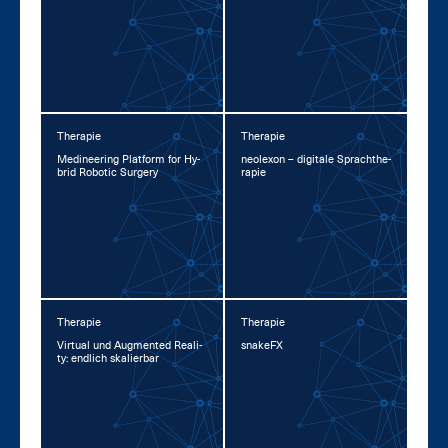
Therapie
Therapie
Me­di­nee­ring Plat­form for Hy­
neo­l­exon – di­gi­ta­le Sprachthe­
brid Ro­botic Sur­ge­ry
ra­pie
Therapie
Therapie
Vir­tu­al und Aug­men­ted Rea­li­
snake­FX
ty: end­lich ska­lier­bar