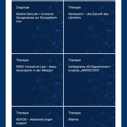
Diagnose
Therapie
Mo­bi­le GaitLab – kli­ni­sche
Den­ta­ve­nir – die Zu­kunft des
Gan­gana­ly­se zur Sturz­prä­ven­
Lä­chelns
ti­on
Therapie
Therapie
MI­RO In­no­va­ti­on Lab – As­sis­
Voll­di­gi­ta­les 3D-Ope­ra­ti­ons­mi­
tenz­ro­bo­tik in der Me­di­zin
kro­skop „AR­RI­SCOPE“
Therapie
Therapie
AD­VOS – Ad­van­ced or­gan
Al­ber­ta
sup­port