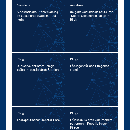
Assistenz
Assistenz
Au­to­ma­ti­sche Dienst­pla­nung
So geht Ge­sund­heit heu­te: mit
im Ge­sund­heits­we­sen – Pla­
„Mei­ne Ge­sund­heit“ al­les im
ne­rio
Blick
Pflege
Pflege
Cli­ni­ser­ve ent­las­tet Pfle­ge­
Lö­sun­gen für den Pfle­ge­not­
kräf­te im sta­tio­nä­ren Be­reich
stand
Pflege
Pflege
The­ra­peu­ti­scher Ro­bo­ter Pa­ro
Früh­mo­bi­li­sie­ren von In­ten­siv­
pa­ti­en­ten – Ro­bo­tik in der
Pfle­ge