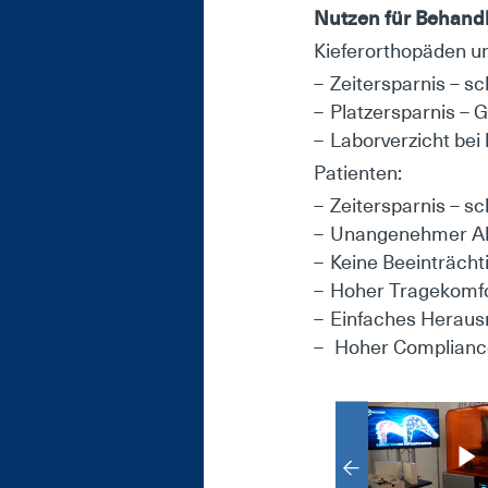
Nut­zen für Be­hand­l
Kie­fer­or­tho­pä­den u
Zeit­er­spar­nis – sc
Plat­zer­spar­nis – 
La­bor­ver­zicht bei
Pa­ti­en­ten:
Zeit­er­spar­nis – sc
Un­an­ge­neh­mer Ab
Kei­ne Be­ein­träch
Ho­her Tra­ge­kom­f
Ein­fa­ches Her­aus
Ho­her Com­p­li­ance­