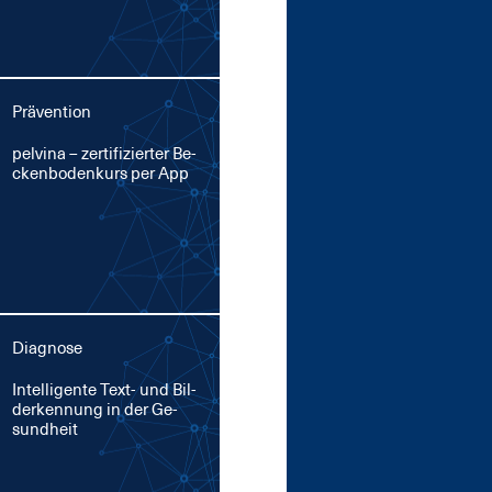
Prävention
pel­vina – zer­ti­fi­zier­ter Be­
cken­bo­den­kurs per App
Diagnose
In­tel­li­gen­te Text- und Bil­
der­ken­nung in der Ge­
sund­heit