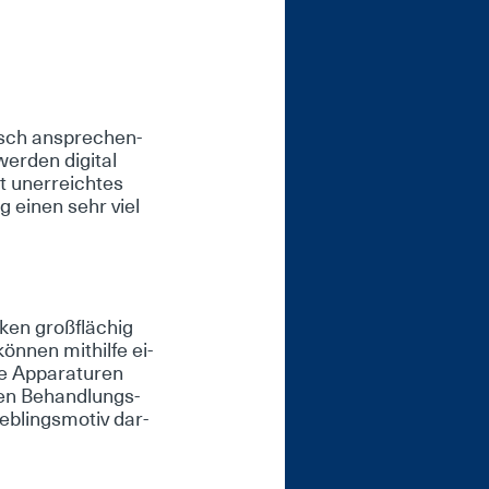
isch an­spre­chen­
er­den di­gi­tal
t un­er­reich­tes
g ei­nen sehr viel
i­ken groß­flä­chig
ön­nen mit­hil­fe ei­
 Ap­pa­ra­tu­ren
 den Be­hand­lungs­
ieb­lings­mo­tiv dar­