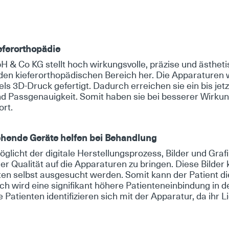
­fer­or­tho­pä­die
H & Co KG stellt hoch wir­kungs­vol­le, prä­zi­se und äs­the­t
den kie­fer­or­tho­pä­di­schen Be­reich her. Die Ap­pa­ra­tu­ren w
tels 3D-Druck ge­fer­tigt. Da­durch er­rei­chen sie ein bis jetz
d Pass­ge­nau­ig­keit. So­mit ha­ben sie bei bes­se­rer Wir­kun
ort.
chen­de Ge­rä­te hel­fen bei Be­hand­lung
ög­licht der di­gi­ta­le Her­stel­lungs­pro­zess, Bil­der und Gra­f
er Qua­li­tät auf die Ap­pa­ra­tu­ren zu brin­gen. Die­se Bil­der k
ten selbst aus­ge­sucht wer­den. So­mit kann der Pa­ti­ent die
ch wird ei­ne si­gni­fi­kant hö­he­re Pa­ti­en­ten­ein­bin­dung in
Pa­ti­en­ten iden­ti­fi­zie­ren sich mit der Ap­pa­ra­tur, da ihr L