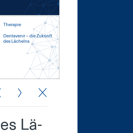
Therapie
Den­ta­ve­nir – die Zu­kunft
des Lä­chelns
des Lä­