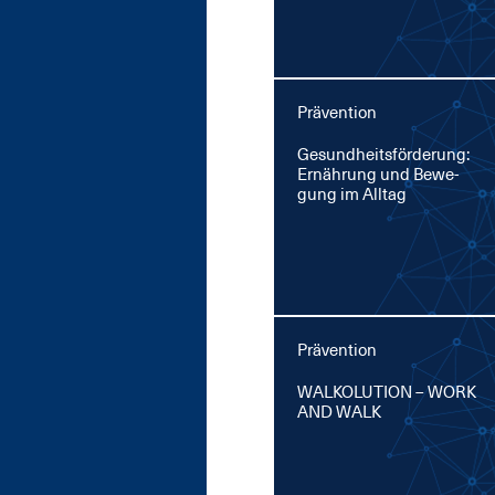
Prävention
Ge­sund­heits­för­de­rung:
Er­näh­rung und Be­we­
gung im All­tag
Prävention
WAL­KO­LU­TI­ON – WORK
AND WALK