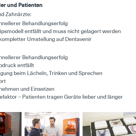
er und Pa­ti­en­ten
nd Zahn­ärz­te:
hnel­le­rer Be­hand­lungs­er­folg
Gips­mo­dell ent­fällt und muss nicht ge­la­gert wer­den
 kom­plet­ter Um­stel­lung auf Den­ta­ve­nir
hnel­le­rer Be­hand­lungs­er­folg
­druck ent­fällt
­ti­gung beim Lä­cheln, Trin­ken und Spre­chen
ort
­neh­men und Ein­set­zen
fak­tor – Pa­ti­en­ten tra­gen Ge­rä­te lie­ber und län­ger