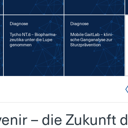
Diagnose
Diagnose
Ty­cho NT.6 – Bio­phar­ma­
Mo­bi­le GaitLab – kli­ni­
zeu­ti­ka un­ter die Lu­pe
sche Gan­gana­ly­se zur
ge­nom­men
Sturz­prä­ven­ti­on
ve­nir – die Zu­kunft 