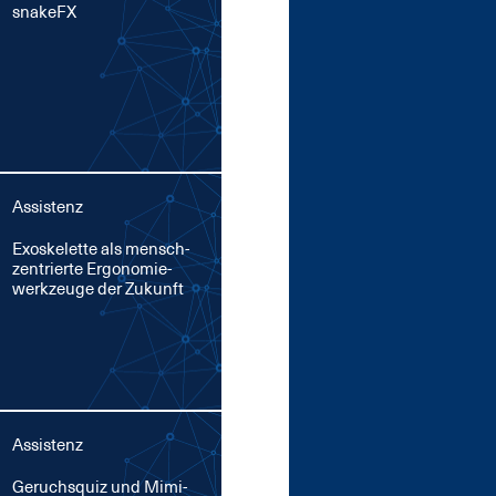
snake­FX
Assistenz
Exo­s­ke­let­te als mensch­
zen­trier­te Er­go­no­mie­
werk­zeu­ge der Zu­kunft
Assistenz
Ge­ruchs­quiz und Mi­mi­