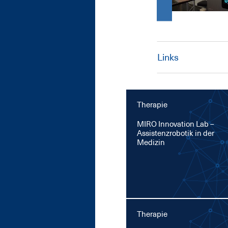
Links
Therapie
MI­RO In­no­va­ti­on Lab –
As­sis­tenz­ro­bo­tik in der
Me­di­zin
Therapie