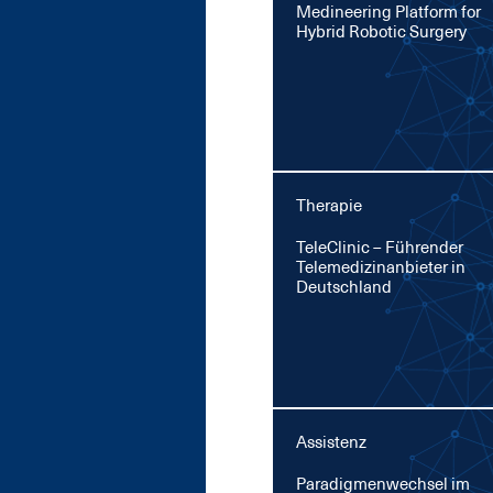
Me­di­nee­ring Plat­form for
Hy­brid Ro­botic Sur­ge­ry
Therapie
TeleCli­nic – Füh­ren­der
Te­le­me­di­zin­an­bie­ter in
Deutsch­land
Assistenz
Pa­ra­dig­men­wech­sel im