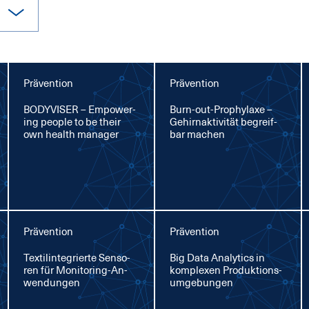
Prävention
Prävention
BO­DY­VI­SER – Em­power­
Burn-out-Pro­phy­la­xe –
ing peop­le to be their
Ge­hirn­ak­ti­vi­tät be­greif­
own health ma­na­ger
bar ma­chen
Prävention
Prävention
Tex­til­in­te­grier­te Sen­so­
Big Da­ta Ana­lytics in
ren für Mo­ni­to­ring-An­
kom­ple­xen Pro­duk­ti­ons­
wen­dun­gen
um­ge­bun­gen