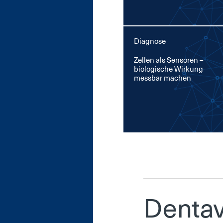
Diagnose
Zel­len als Sen­so­ren –
bio­lo­gi­sche Wir­kung
mess­bar ma­chen
Den­ta­