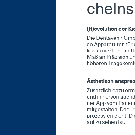
chelns
(R)evo­lu­ti­on der Kie
Die Den­ta­ve­nir Gmb
de Ap­pa­ra­tu­ren für 
kon­stru­iert und mit­
Maß an Prä­zi­si­on un
hö­he­ren Tra­ge­kom­f
Äs­the­tisch an­spre­
Zu­sätz­lich da­zu er­m
und in her­vor­ra­gen­d
ner App vom Pa­ti­en­
mit­ge­stal­ten. Da­dur
pro­zess er­reicht. Die 
auf zu se­hen ist.