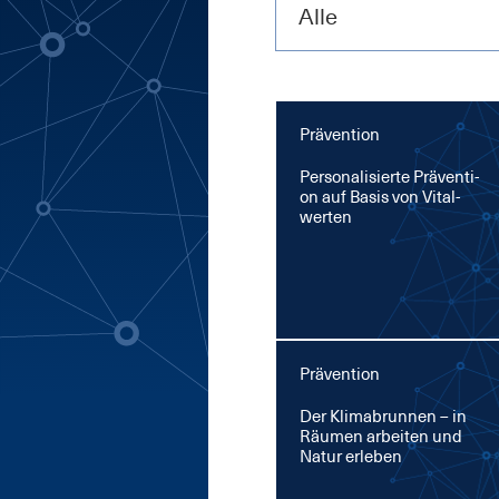
Alle
Prävention
Per­so­na­li­sier­te Prä­ven­ti­
on auf Ba­sis von Vi­tal­
wer­ten
Prävention
Der Kli­ma­brun­nen – in
Räu­men ar­bei­ten und
Na­tur er­le­ben