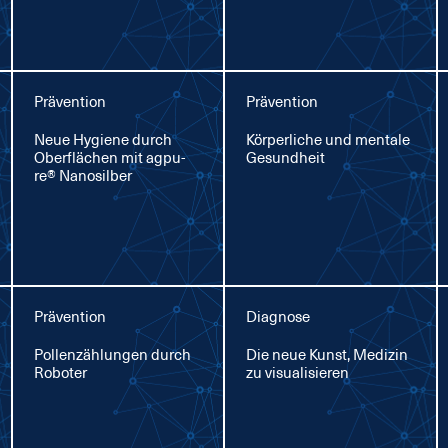
Prävention
Prävention
Neue Hy­gie­ne durch
Kör­per­li­che und men­ta­le
Ober­flä­chen mit agpu­
Ge­sund­heit
re® Na­no­sil­ber
Prävention
Diagnose
Pol­len­zäh­lun­gen durch
Die neue Kunst, Me­di­zin
Ro­bo­ter
zu vi­sua­li­sie­ren