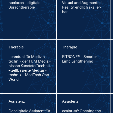
neo­l­exon – di­gi­ta­le
Vir­tu­al und Aug­men­ted
Sprachthe­ra­pie
Rea­li­ty: end­lich ska­lier­
bar
Therapie
Therapie
Lehr­stuhl für Me­di­zin­
FIT­BO­NE® – Smar­ter
tech­nik der TUM Me­di­zi­
Limb Leng­the­ning
ni­sche Kunst­stoff­tech­nik
– zell­ba­sier­te Me­di­zin­
tech­nik – Med­Tech One­
World
Assistenz
Assistenz
Der di­gi­ta­le As­sis­tent für
co­si­nuss°: Opening the