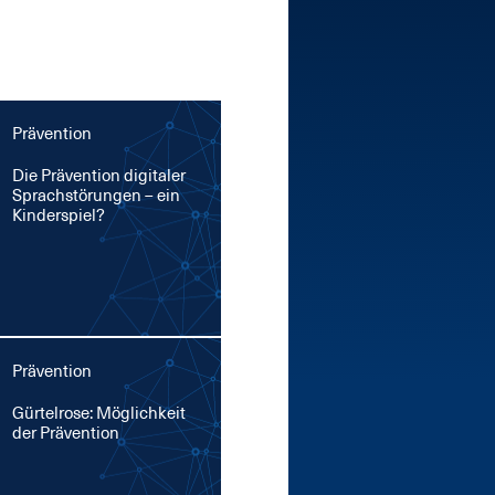
Prävention
Die Prä­ven­ti­on di­gi­ta­ler
Sprach­stö­run­gen – ein
Kin­der­spiel?
Prävention
Gür­tel­ro­se: Mög­lich­keit
der Prä­ven­ti­on