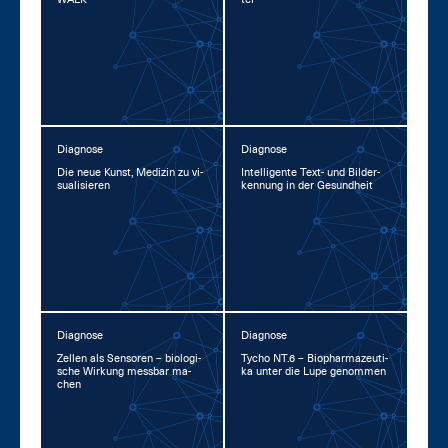
Diagnose
Diagnose
Die neue Kunst, Me­di­zin zu vi­
In­tel­li­gen­te Text- und Bil­der­
sua­li­sie­ren
ken­nung in der Ge­sund­heit
Diagnose
Diagnose
Zel­len als Sen­so­ren – bio­lo­gi­
Ty­cho NT.6 – Bio­phar­ma­zeu­ti­
sche Wir­kung mess­bar ma­
ka un­ter die Lu­pe ge­nom­men
chen