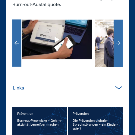
Burn-out-Aus­fall­quo­te.
Links
Prävention
Prävention
Burn-out-Pro­phy­la­xe – Ge­hirn­
Die Prä­ven­ti­on di­gi­ta­ler
ak­ti­vi­tät be­greif­bar ma­chen
Sprach­stö­run­gen – ein Kin­der­
spiel?