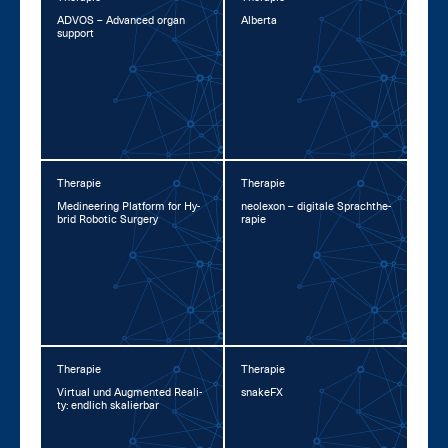
AD­VOS – Ad­van­ced or­gan
Al­ber­ta
sup­port
Therapie
Therapie
Me­di­nee­ring Plat­form for Hy­
neo­l­exon – di­gi­ta­le Sprachthe­
brid Ro­botic Sur­ge­ry
ra­pie
Therapie
Therapie
Vir­tu­al und Aug­men­ted Rea­li­
snake­FX
ty: end­lich ska­lier­bar