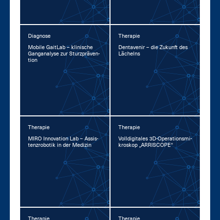
Diagnose
Therapie
Mo­bi­le GaitLab – kli­ni­sche
Den­ta­ve­nir – die Zu­kunft des
Gan­gana­ly­se zur Sturz­prä­ven­
Lä­chelns
ti­on
Therapie
Therapie
MI­RO In­no­va­ti­on Lab – As­sis­
Voll­di­gi­ta­les 3D-Ope­ra­ti­ons­mi­
tenz­ro­bo­tik in der Me­di­zin
kro­skop „AR­RI­SCOPE“
Therapie
Therapie