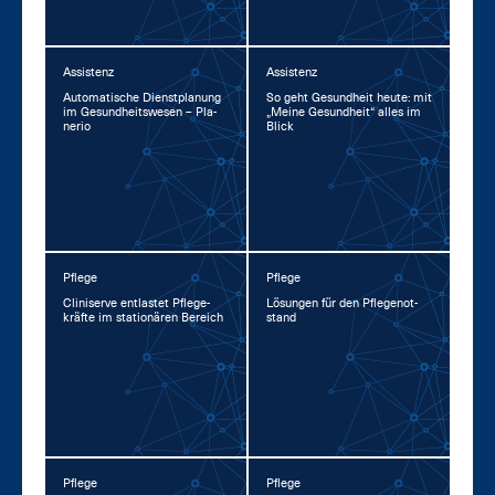
Assistenz
Assistenz
Au­to­ma­ti­sche Dienst­pla­nung
So geht Ge­sund­heit heu­te: mit
im Ge­sund­heits­we­sen – Pla­
„Mei­ne Ge­sund­heit“ al­les im
ne­rio
Blick
Pflege
Pflege
Cli­ni­ser­ve ent­las­tet Pfle­ge­
Lö­sun­gen für den Pfle­ge­not­
kräf­te im sta­tio­nä­ren Be­reich
stand
Pflege
Pflege