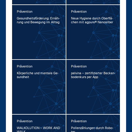
Prävention
Prävention
Ge­sund­heits­för­de­rung: Er­näh­
Neue Hy­gie­ne durch Ober­flä­
rung und Be­we­gung im All­tag
chen mit agpu­re® Na­no­sil­ber
Prävention
Prävention
Kör­per­li­che und men­ta­le Ge­
pel­vina – zer­ti­fi­zier­ter Be­cken­
sund­heit
bo­den­kurs per App
Prävention
Prävention
WAL­KO­LU­TI­ON – WORK AND
Pol­len­zäh­lun­gen durch Ro­bo­
WALK
ter