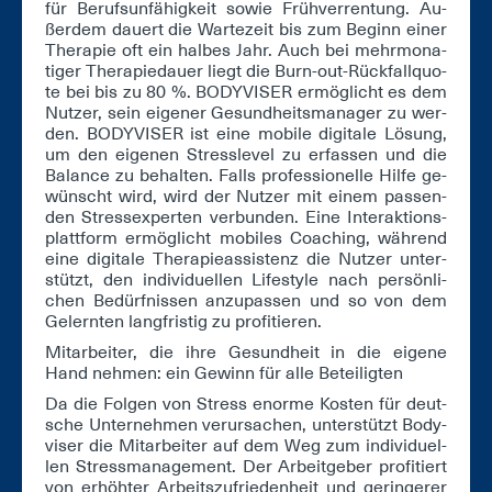
für Be­rufs­un­fä­hig­keit so­wie Früh­ver­ren­tung. Au­
ßer­dem dau­ert die War­te­zeit bis zum Be­ginn ei­ner
The­ra­pie oft ein hal­bes Jahr. Auch bei mehr­mo­na­
ti­ger The­ra­pie­dau­er liegt die Burn-out-Rück­fall­quo­
te bei bis zu 80 %. BO­DY­VI­SER er­mög­licht es dem
Nut­zer, sein ei­ge­ner Ge­sund­heits­ma­na­ger zu wer­
den. BO­DY­VI­SER ist ei­ne mo­bi­le di­gi­ta­le Lö­sung,
um den ei­ge­nen Stress­le­vel zu er­fas­sen und die
Ba­lan­ce zu be­hal­ten. Falls pro­fes­sio­nel­le Hil­fe ge­
wünscht wird, wird der Nut­zer mit ei­nem pas­sen­
den Stress­ex­per­ten ver­bun­den. Ei­ne In­ter­ak­ti­ons­
platt­form er­mög­licht mo­bi­les Coa­ching, wäh­rend
ei­ne di­gi­ta­le The­ra­pie­as­sis­tenz die Nut­zer un­ter­
stützt, den in­di­vi­du­el­len Life­style nach per­sön­li­
chen Be­dürf­nis­sen an­zu­pas­sen und so von dem
Ge­lern­ten lang­fris­tig zu pro­fi­tie­ren.
Mit­ar­bei­ter, die ih­re Ge­sund­heit in die ei­ge­ne
Hand neh­men: ein Ge­winn für al­le Be­tei­lig­ten
Da die Fol­gen von Stress enor­me Kos­ten für deut­
sche Un­ter­neh­men ver­ur­sa­chen, un­ter­stützt Bo­dy­
vi­ser die Mit­ar­bei­ter auf dem Weg zum in­di­vi­du­el­
len Stress­ma­nage­ment. Der Ar­beit­ge­ber pro­fi­tiert
von er­höh­ter Ar­beits­zu­frie­den­heit und ge­rin­ge­rer