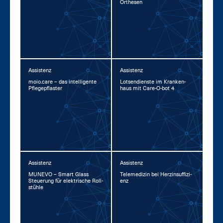
Or­the­sen
Assistenz
Assistenz
moio.ca­re – das in­tel­li­gen­te
Lot­sen­diens­te im Kran­ken­
Pfle­ge­pflas­ter
haus mit Ca­re-O-bot 4
Assistenz
Assistenz
MU­NE­VO – Smart Glass
Te­le­me­di­zin bei Herz­in­suf­fi­zi­
Steue­rung für elek­tri­sche Roll­
enz
stüh­le