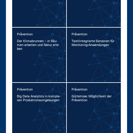
Prävention
Prävention
Der Kli­ma­brun­nen – in Räu­
Tex­til­in­te­grier­te Sen­so­ren für
men ar­bei­ten und Na­tur er­le­
Mo­ni­to­ring-An­wen­dun­gen
ben
Prävention
Prävention
Big Da­ta Ana­lytics in kom­ple­
Gür­tel­ro­se: Mög­lich­keit der
xen Pro­duk­ti­ons­um­ge­bun­gen
Prä­ven­ti­on