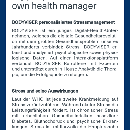
own health ma­na­ger
BO­DY­VI­SER per­so­na­li­sier­tes Stress­ma­nage­ment
BO­DY­VI­SER ist ein jun­ges Di­gi­tal-Health-Un­ter­
neh­men, wel­ches die di­gi­ta­le Ge­sund­heits­re­vo­lu­ti­
on mit dem größ­ten Ge­sund­heits­pro­blem un­se­res
Jahr­hun­derts ver­bin­det: Stress. BO­DY­VI­SER er­
fasst und ana­ly­siert psy­cho­lo­gi­sche so­wie phy­sio­
lo­gi­sche Da­ten. Auf ei­ner In­ter­ak­ti­ons­platt­form
ver­bin­det BO­DY­VI­SER Be­trof­fe­ne mit Ex­per­ten
und un­ter­stützt durch in Hou­se Ana­ly­tik die The­ra­
pie, um die Er­folgs­quo­te zu stei­gern.
Stress und sei­ne Aus­wir­kun­gen
Laut der WHO ist je­de zwei­te Krank­mel­dung auf
Stress zu­rück­zu­füh­ren. Wäh­rend aku­ter Stress die
Leis­tungs­fä­hig­keit för­dert, ist chro­ni­scher Stress
mit er­heb­li­chen Ge­sund­heits­ri­si­ken as­so­zi­iert:
Dia­be­tes, Blut­hoch­druck und psy­chi­sche Er­kran­
kun­gen. Stress ist mitt­ler­wei­le die Haupt­ur­sa­che