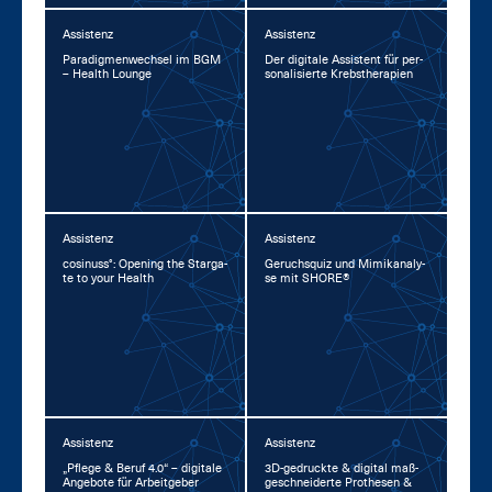
Assistenz
Assistenz
Pa­ra­dig­men­wech­sel im BGM
Der di­gi­ta­le As­sis­tent für per­
– Health Lounge
so­na­li­sier­te Krebs­the­ra­pi­en
Assistenz
Assistenz
co­si­nuss°: Opening the Star­ga­
Ge­ruchs­quiz und Mi­mi­kana­ly­
te to your Health
se mit SHORE®
Assistenz
Assistenz
„Pfle­ge & Be­ruf 4.0“ – di­gi­ta­le
3D-ge­druck­te & di­gi­tal maß­
An­ge­bo­te für Ar­beit­ge­ber
ge­schnei­der­te Pro­the­sen &