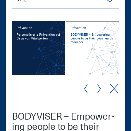
Prävention
Prävention
Per­so­na­li­sier­te Prä­ven­ti­on auf
BO­DY­VI­SER – Em­power­ing
Ba­sis von Vi­tal­wer­ten
peop­le to be their own health
ma­na­ger
BO­DY­VI­SER – Em­power­
ing peop­le to be their