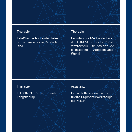
Therapie
Therapie
TeleCli­nic – Füh­ren­der Te­le­
Lehr­stuhl für Me­di­zin­tech­nik
me­di­zin­an­bie­ter in Deutsch­
der TUM Me­di­zi­ni­sche Kunst­
land
stoff­tech­nik – zell­ba­sier­te Me­
di­zin­tech­nik – Med­Tech One­
World
Therapie
Assistenz
FIT­BO­NE® – Smar­ter Limb
Exo­s­ke­let­te als mensch­zen­
Leng­the­ning
trier­te Er­go­no­mie­werk­zeu­ge
der Zu­kunft