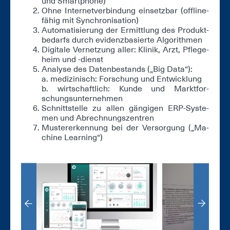
und Smart­pho­ne)
Oh­ne In­ter­net­ver­bin­dung ein­setz­bar (off­lin­e­
fä­hig mit Syn­chro­ni­sa­ti­on)
Au­to­ma­ti­sie­rung der Er­mitt­lung des Pro­dukt­
be­darfs durch evi­denz­ba­sier­te Al­go­rith­men
Di­gi­ta­le Ver­net­zung al­ler: Kli­nik, Arzt, Pfle­ge­
heim und -dienst
Ana­ly­se des Da­ten­be­stands („Big Da­ta“):
a. me­di­zi­nisch: For­schung und Ent­wick­lung
b. wirt­schaft­lich: Kun­de und Markt­for­
schungs­un­ter­neh­men
Schnitt­stel­le zu al­len gän­gi­gen ERP-Sys­te­
men und Ab­rech­nungs­zen­tren
Mus­ter­er­ken­nung bei der Ver­sor­gung („Ma­
chi­ne Learning“)