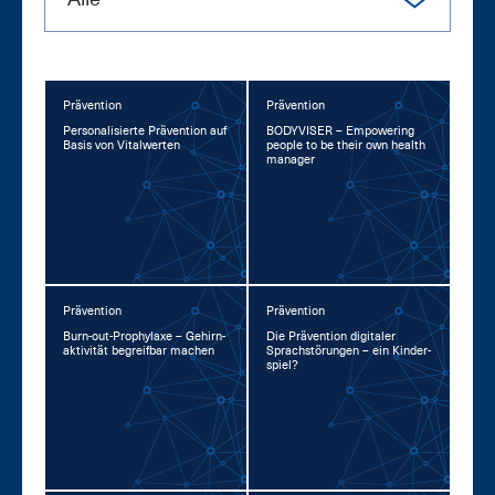
Prävention
Prävention
Per­so­na­li­sier­te Prä­ven­ti­on auf
BO­DY­VI­SER – Em­power­ing
Ba­sis von Vi­tal­wer­ten
peop­le to be their own health
ma­na­ger
Prävention
Prävention
Burn-out-Pro­phy­la­xe – Ge­hirn­
Die Prä­ven­ti­on di­gi­ta­ler
ak­ti­vi­tät be­greif­bar ma­chen
Sprach­stö­run­gen – ein Kin­der­
spiel?