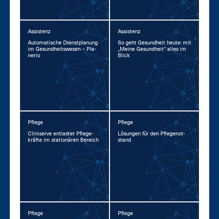
Assistenz
Assistenz
Au­to­ma­ti­sche Dienst­pla­nung
So geht Ge­sund­heit heu­te: mit
im Ge­sund­heits­we­sen – Pla­
„Mei­ne Ge­sund­heit“ al­les im
ne­rio
Blick
Pflege
Pflege
Cli­ni­ser­ve ent­las­tet Pfle­ge­
Lö­sun­gen für den Pfle­ge­not­
kräf­te im sta­tio­nä­ren Be­reich
stand
Pflege
Pflege