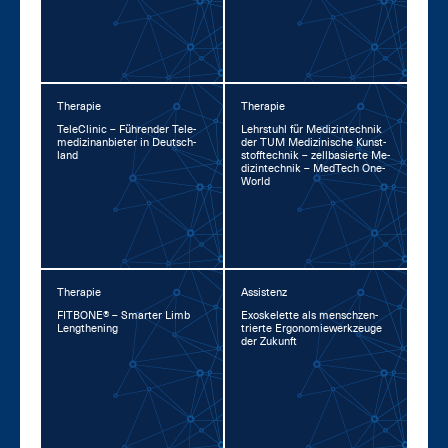
Therapie
Therapie
TeleCli­nic – Füh­ren­der Te­le­
Lehr­stuhl für Me­di­zin­tech­nik
me­di­zin­an­bie­ter in Deutsch­
der TUM Me­di­zi­ni­sche Kunst­
land
stoff­tech­nik – zell­ba­sier­te Me­
di­zin­tech­nik – Med­Tech One­
World
Therapie
Assistenz
FIT­BO­NE® – Smar­ter Limb
Exo­s­ke­let­te als mensch­zen­
Leng­the­ning
trier­te Er­go­no­mie­werk­zeu­ge
der Zu­kunft