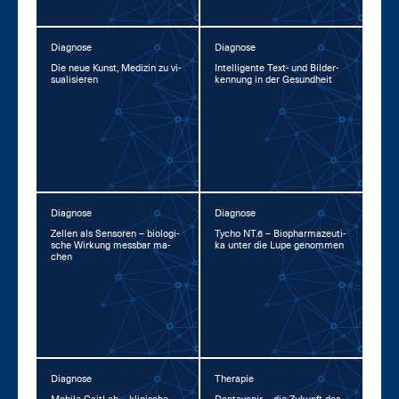
Diagnose
Diagnose
Die neue Kunst, Me­di­zin zu vi­
In­tel­li­gen­te Text- und Bil­der­
sua­li­sie­ren
ken­nung in der Ge­sund­heit
Diagnose
Diagnose
Zel­len als Sen­so­ren – bio­lo­gi­
Ty­cho NT.6 – Bio­phar­ma­zeu­ti­
sche Wir­kung mess­bar ma­
ka un­ter die Lu­pe ge­nom­men
chen
Diagnose
Therapie