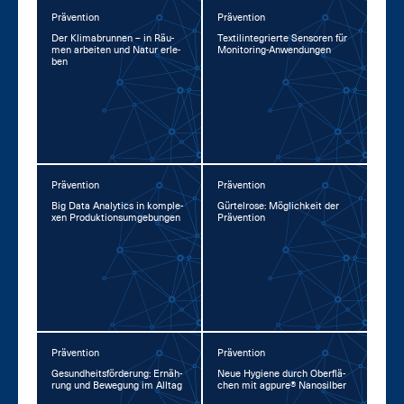
Prävention
Prävention
Der Kli­ma­brun­nen – in Räu­
Tex­til­in­te­grier­te Sen­so­ren für
men ar­bei­ten und Na­tur er­le­
Mo­ni­to­ring-An­wen­dun­gen
ben
Prävention
Prävention
Big Da­ta Ana­lytics in kom­ple­
Gür­tel­ro­se: Mög­lich­keit der
xen Pro­duk­ti­ons­um­ge­bun­gen
Prä­ven­ti­on
Prävention
Prävention
Ge­sund­heits­för­de­rung: Er­näh­
Neue Hy­gie­ne durch Ober­flä­
rung und Be­we­gung im All­tag
chen mit agpu­re® Na­no­sil­ber