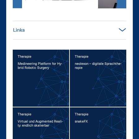
Links
Therapie
Therapie
Me­di­nee­ring Plat­form for Hy­
neo­l­exon – di­gi­ta­le Sprachthe­
brid Ro­botic Sur­ge­ry
ra­pie
Therapie
Therapie
Vir­tu­al und Aug­men­ted Rea­li­
snake­FX
ty: end­lich ska­lier­bar