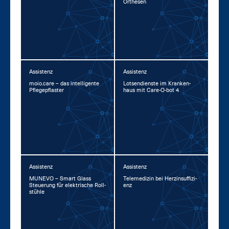
Or­the­sen
Assistenz
Assistenz
moio.ca­re – das in­tel­li­gen­te
Lot­sen­diens­te im Kran­ken­
Pfle­ge­pflas­ter
haus mit Ca­re-O-bot 4
Assistenz
Assistenz
MU­NE­VO – Smart Glass
Te­le­me­di­zin bei Herz­in­suf­fi­zi­
Steue­rung für elek­tri­sche Roll­
enz
stüh­le