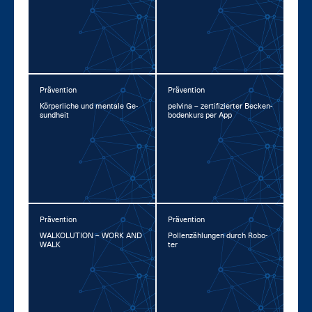
Prävention
Prävention
Kör­per­li­che und men­ta­le Ge­
pel­vina – zer­ti­fi­zier­ter Be­cken­
sund­heit
bo­den­kurs per App
Prävention
Prävention
WAL­KO­LU­TI­ON – WORK AND
Pol­len­zäh­lun­gen durch Ro­bo­
WALK
ter