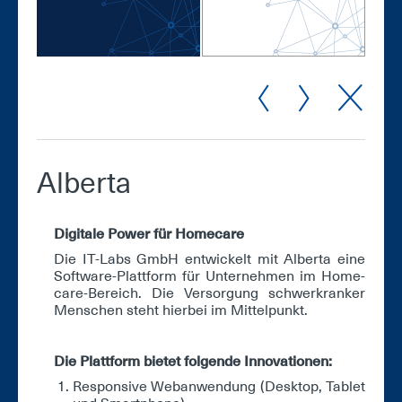
Al­ber­ta
Di­gi­ta­le Power für Home­ca­re
Die IT-Labs GmbH ent­wi­ckelt mit Al­ber­ta ei­ne
Soft­ware-Platt­form für Un­ter­neh­men im Home­
ca­re-Be­reich. Die Ver­sor­gung schwer­kran­ker
Men­schen steht hier­bei im Mit­tel­punkt.
Die Platt­form bie­tet fol­gen­de In­no­va­tio­nen:
Re­s­pon­sive Web­an­wen­dung (Desk­top, Ta­blet