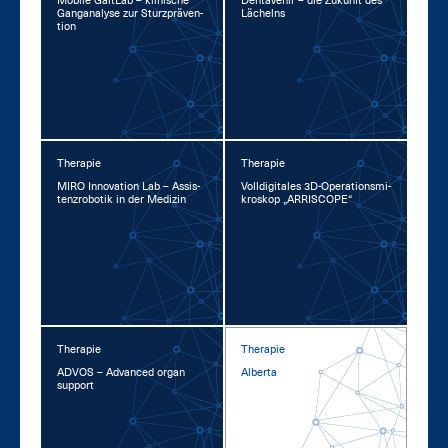
Mo­bi­le GaitLab – kli­ni­sche
Den­ta­ve­nir – die Zu­kunft des
Gan­gana­ly­se zur Sturz­prä­ven­
Lä­chelns
ti­on
Therapie
Therapie
MI­RO In­no­va­ti­on Lab – As­sis­
Voll­di­gi­ta­les 3D-Ope­ra­ti­ons­mi­
tenz­ro­bo­tik in der Me­di­zin
kro­skop „AR­RI­SCOPE“
Therapie
Therapie
AD­VOS – Ad­van­ced or­gan
Al­ber­ta
sup­port