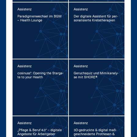
Assistenz
Assistenz
Pa­ra­dig­men­wech­sel im BGM
Der di­gi­ta­le As­sis­tent für per­
– Health Lounge
so­na­li­sier­te Krebs­the­ra­pi­en
Assistenz
Assistenz
co­si­nuss°: Opening the Star­ga­
Ge­ruchs­quiz und Mi­mi­kana­ly­
te to your Health
se mit SHORE®
Assistenz
Assistenz
„Pfle­ge & Be­ruf 4.0“ – di­gi­ta­le
3D-ge­druck­te & di­gi­tal maß­
An­ge­bo­te für Ar­beit­ge­ber
ge­schnei­der­te Pro­the­sen &