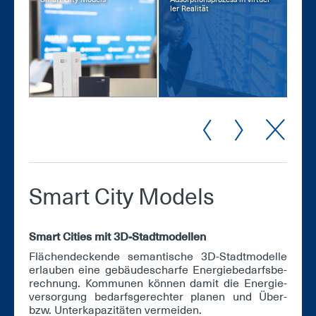
ler Rea­li­tät
Smart Ci­ty Mo­dels
Smart Ci­ties mit 3D-Stadt­mo­del­len
Flä­chen­de­cken­de se­man­ti­sche 3D-Stadt­mo­del­le
er­lau­ben ei­ne ge­bäu­de­schar­fe En­er­gie­be­darfs­be­
rech­nung. Kom­mu­nen kön­nen da­mit die En­er­gie­
ver­sor­gung be­darfs­ge­rech­ter pla­nen und Über-
bzw. Un­ter­ka­pa­zi­tä­ten ver­mei­den.