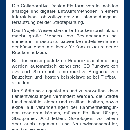
Die Col­la­bo­ra­ti­ve De­sign Plat­form ver­eint naht­los
ana­lo­ge und di­gi­ta­le Ent­wurfs­me­tho­den in ei­nem
in­ter­ak­ti­ven Echt­zeit­sys­tem zur Ent­schei­dungs­un­
ter­stüt­zung bei der Städ­te­pla­nung.
Das Pro­jekt Wis­sens­ba­sier­te Brü­cken­kon­struk­ti­on
macht gro­ße Men­gen von Be­stands­da­ten be­
stehen­der In­fra­struk­tur­bau­wer­ke mit­tels Ver­fah­ren
der künst­li­chen In­tel­li­genz für Kon­struk­teu­re neu­er
Brü­cken nutz­bar.
Bei der sen­sor­ge­stütz­ten Bau­pro­zess­op­ti­mie­rung
wer­den au­to­ma­tisch ge­ne­rier­te 3D-Punkt­wol­ken
eva­lu­iert. Sie er­laubt ei­ne re­ak­ti­ve Pro­gno­se von
Bau­zei­ten und -kos­ten bei­spiels­wei­se bei Tief­bau­
ar­bei­ten.
Um Städ­te so zu ge­stal­ten und zu ver­wal­ten, dass
Fehl­ent­wick­lun­gen ver­hin­dert wer­den, die Städ­te
funk­ti­ons­fä­hig, si­cher und resi­li­ent blei­ben, so­wie
exi­bel auf Ver­än­de­run­gen der Rah­men­be­din­gun­
gen re­agie­ren kön­nen, müs­sen Po­li­ti­ker, Bür­ger,
Stadt­pla­ner, Ar­chi­tek­ten, So­zio­lo­gen, vor al­lem
aber auch In­ge­nieur- und Na­tur­wis­sen­schaft­ler,
eng ko­ope­rie­ren.