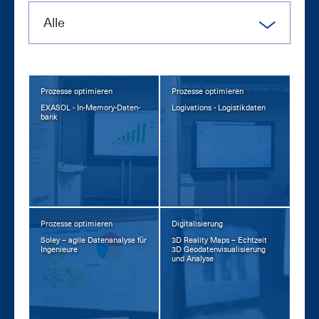
Alle
Prozesse optimieren
Prozesse optimieren
EXA­SOL - In-Me­mo­ry-Da­ten­
Lo­gi­va­tions - Lo­gis­tik­da­ten
bank
Prozesse optimieren
Digitalisierung
So­ley – agi­le Da­ten­ana­ly­se für
3D Rea­li­ty Maps – Echt­zeit
In­ge­nieu­re
3D Geo­da­ten­vi­sua­li­sie­rung
und Ana­ly­se