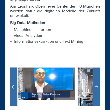
Am Le­on­hard Ober­mey­er Cen­ter der TU Mün­chen
wer­den da­für die di­gi­ta­len Mo­del­le der Zu­kunft
ent­wi­ckelt.
Big-Da­ta-Me­tho­den
Ma­schi­nel­les Ler­nen
Vi­su­al Ana­lytics
In­for­ma­ti­on­s­ex­trak­ti­on und Text Mi­ning