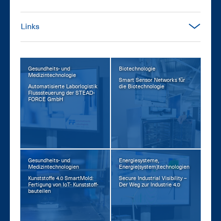
Links
Gesundheits- und
Biotechnologie
Medizintechnologie
Smart Sen­sor Net­works für
Au­to­ma­ti­sier­te La­bor­lo­gis­tik
die Bio­tech­no­lo­gie
Fluss­steue­rung der STEAD­
FORCE GmbH
Gesundheits- und
Energiesysteme,
Medizintechnologien
Energie(system)technologien
Kunst­stof­fe 4.0 Smart­Mold:
Se­cu­re In­dus­tri­al Vi­si­bi­li­ty –
Fer­ti­gung von IoT- Kunst­stoff­
Der Weg zur In­dus­trie 4.0
bau­tei­len