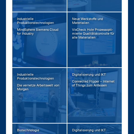
Industrielle
Neue Werkstoffe und
Produktionstechnologien
Materialien
Mind­S­phe­re Sie­mens Cloud
Vi­sCheck Ho­le Pro­zess­op­ti­
for In­dus­try
mier­te Qua­li­täts­kon­trol­le für
al­le Ma­te­ria­li­en
Industrielle
Digitalisierung und IKT
Produktionstechnologien
Con­nec­ted Flip­per – In­ter­net
Die ver­net­ze Ar­beits­welt von
of Things zum An­fas­sen
Mor­gen
Biotechnologie
Digitalisierung und IKT