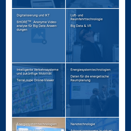
Digitalisierung und IKT
Luft- und
Raumfahrttechnologie
TM
SHORE
An­ony­me Vi­deo­
ana­ly­se für Big Da­ta An­wen­
Big Da­ta & VR
dun­gen
Intelligente Verkehrssysteme
Energiesystemtechnologien
und zukünftige Mobilität
Da­ten für die en­er­ge­ti­sche
Ter­ra­Lou­pe On­line-View­er
Raum­pla­nung
Energiesystemtechnologien
Nanotechnologie
Smart Ci­ty Mo­dels
Ad­sorp­ti­ons­pro­zess in vir­tu­el­