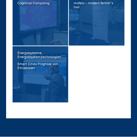
Co­gni­ti­ve Com­pu­ting
mo­f­a­to – mo­dern far­mer’s
tool
Energiesysteme,
Energie(system)technologien
Smart Ci­ties Pro­gno­se von
Emis­sio­nen