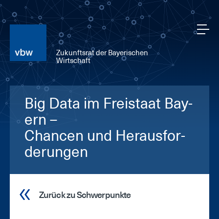
Zukunftsrat der Bayerischen
Wirtschaft
Big Da­ta im Frei­staat Bay­
ern –
Chan­cen und Her­aus­for­
de­run­gen
Zurück zu Schwerpunkte