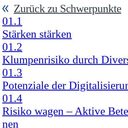
Zurück zu Schwerpunkte
01.1
Stär­ken stär­ken
01.2
Klum­pen­ri­si­ko durch Di­ver­si
01.3
Po­ten­zia­le der Di­gi­ta­li­sie
01.4
Ri­si­ko wa­gen – Ak­ti­ve Be­tei
nen