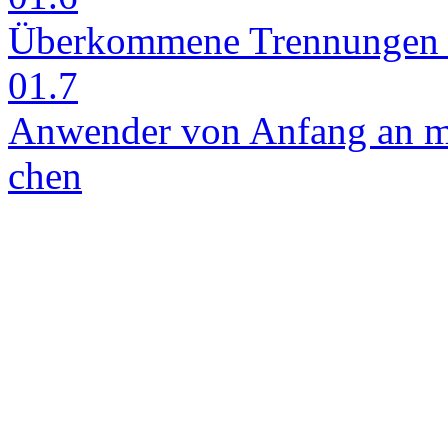
Über­kom­me­ne Tren­nun­gen a
01.7
An­wen­der von An­fang an mit
chen