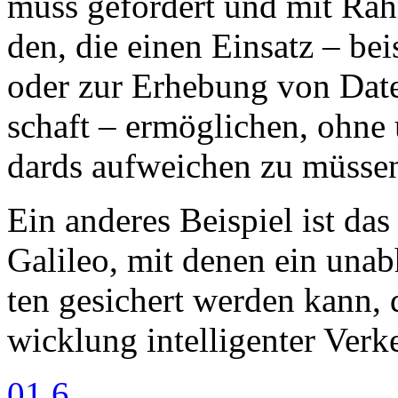
muss ge­för­dert und mit Rah­
den, die ei­nen Ein­satz – bei­
oder zur Er­he­bung von Da­t
schaft – er­mög­li­chen, oh­ne u
dards auf­wei­chen zu müs­se
Ein an­de­res Bei­spiel ist das
Ga­li­leo, mit de­nen ein un­ab
ten ge­si­chert wer­den kann, d
wick­lung in­tel­li­gen­ter Ver­
01.6