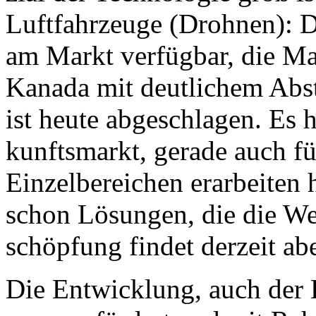
Luft­fahr­zeu­ge (Droh­nen): 
am Markt ver­füg­bar, die Mark
Ka­na­da mit deut­li­chem Ab­
ist heu­te ab­ge­schla­gen. Es
kunfts­markt, ge­ra­de auch für
Ein­zel­be­rei­chen er­ar­bei­te
schon Lö­sun­gen, die die Wet
schöp­fung fin­det der­zeit ab
Die Ent­wick­lung, auch der D