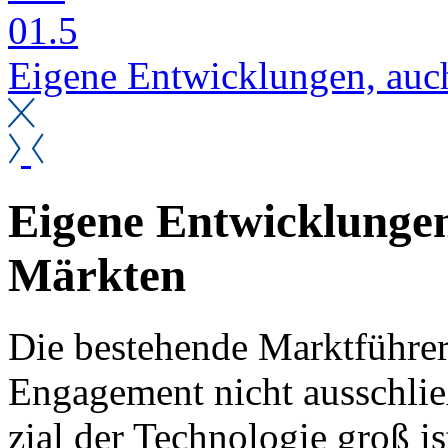
01.5
Ei­ge­ne Ent­wick­lun­gen, au
Ei­ge­ne Ent­wick­lun­g
Märk­ten
Die be­stehen­de Markt­füh­rer­
En­ga­ge­ment nicht aus­schli
zi­al der Tech­no­lo­gie groß i