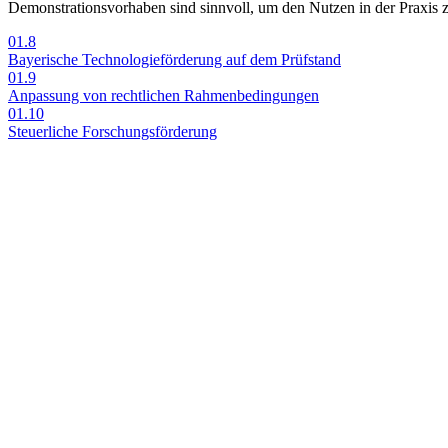
De­mons­tra­ti­ons­vor­ha­ben sind sinn­voll, um den Nut­zen in der Pra­xis 
01.8
Baye­ri­sche Tech­no­lo­gie­för­de­rung auf dem Prüf­stand
01.9
An­pas­sung von recht­li­chen Rah­men­be­din­gun­gen
01.10
Steu­er­li­che For­schungs­för­de­rung