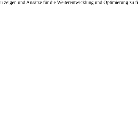
zu zei­gen und An­sät­ze für die Wei­ter­ent­wick­lung und Op­ti­mie­rung zu f