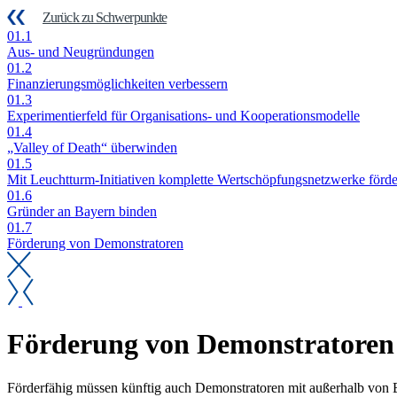
Zurück zu Schwerpunkte
01.1
Aus- und Neu­grün­dun­gen
01.2
Fi­nan­zie­rungs­mög­lich­kei­ten ver­bes­sern
01.3
Ex­pe­ri­men­tier­feld für Or­ga­ni­sa­ti­ons- und Ko­ope­ra­ti­ons­mo­del­le
01.4
„Val­ley of De­ath“ über­win­den
01.5
Mit Leucht­turm-In­itia­ti­ven kom­plet­te Wert­schöp­fungs­netz­wer­ke för­d
01.6
Grün­der an Bay­ern bin­den
01.7
För­de­rung von De­mons­tra­to­ren
För­de­rung von De­mons­tra­to­ren
För­der­fä­hig müs­sen künf­tig auch De­mons­tra­to­ren mit au­ßer­halb von B