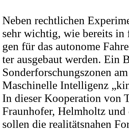
Ne­ben recht­li­chen Ex­pe­ri­me
sehr wich­tig, wie be­reits in
gen für das au­to­no­me Fah­re
ter aus­ge­baut wer­den. Ein B
Son­der­for­schungs­zo­nen am
Ma­schi­nel­le In­tel­li­genz „k
In die­ser Ko­ope­ra­ti­on v
Fraun­ho­fer, Helm­holtz und d
sol­len die rea­li­täts­na­hen F