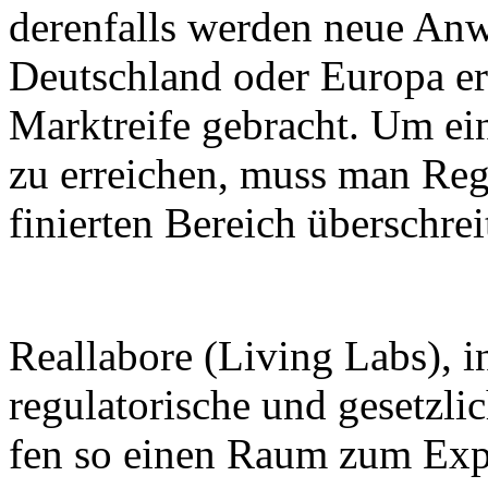
de­ren­falls wer­den neue An­
Deutsch­land oder Eu­ro­pa er
Markt­rei­fe ge­bracht. Um ei­
zu er­rei­chen, muss man Re­gu
fi­nier­ten Be­reich über­schrei
Re­alla­bo­re (Li­ving Labs), in
re­gu­la­to­ri­sche und ge­setz­
fen so ei­nen Raum zum Ex­pe­r