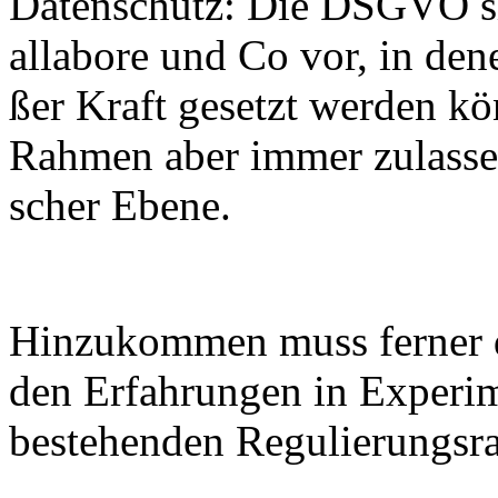
Da­ten­schutz: Die DS­GVO si
alla­bo­re und Co vor, in de­n
ßer Kraft ge­setzt wer­den kö
Rah­men aber im­mer zu­las­sen,
scher Ebe­ne.
Hin­zu­kom­men muss fer­ner di
den Er­fah­run­gen in Ex­pe­ri
be­stehen­den Re­gu­lie­rungs­ra