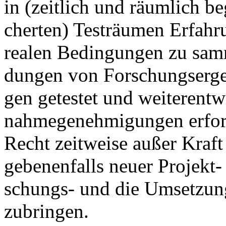
in (zeit­lich und räum­lich be­
cher­ten) Testräu­men Er­fah­ru
rea­len Be­din­gun­gen zu sa
dun­gen von For­schungs­er­geb
gen ge­tes­tet und wei­ter­ent
nah­me­ge­neh­mi­gun­gen er­for­
Recht zeit­wei­se au­ßer Kraft
ge­be­nen­falls neu­er Pro­jekt
schungs- und die Um­set­zungs
zu­brin­gen.