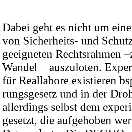
Da­bei geht es nicht um ei­ne
von Si­cher­heits- und Schutz­
ge­eig­ne­ten Rechts­rah­men –
Wan­del – aus­zu­lo­ten. Ex­pe­
für Re­alla­bo­re exis­tie­ren b
rungs­ge­setz und in der Droh­
al­ler­dings selbst dem ex­pe­ri
ge­setzt, die auf­ge­ho­ben we