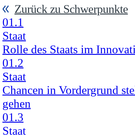
Zurück zu Schwerpunkte
01.1
Staat
Rol­le des Staats im In­no­va­t
01.2
Staat
Chan­cen in Vor­der­grund stel
ge­hen
01.3
Staat