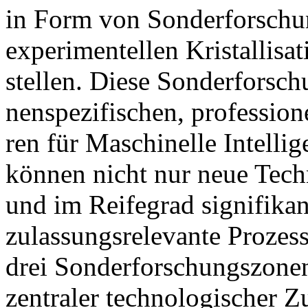
in Form von Son­der­for­schun
ex­pe­ri­men­tel­len Kris­tal­li­
stel­len. Die­se Son­der­for­s
nen­spe­zi­fi­schen, pro­fes­sio­ne
ren für Ma­schi­nel­le In­tel­
kön­nen nicht nur neue Tech­n
und im Rei­fe­grad si­gni­fi­ka
zu­las­sungs­re­le­van­te Pro­zes
drei Son­der­for­schungs­zo­nen
zen­tra­ler tech­no­lo­gi­scher 