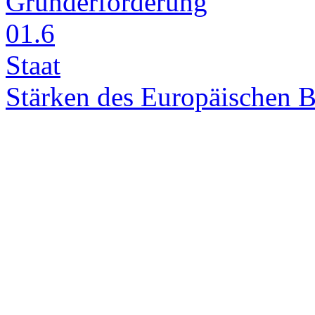
Grün­der­för­de­rung
01.6
Staat
Stär­ken des Eu­ro­päi­schen B