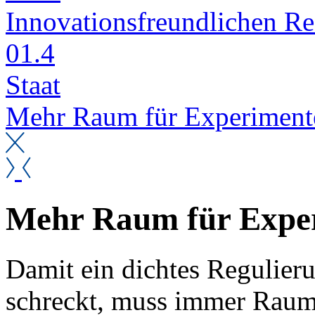
In­no­va­ti­ons­freund­li­chen 
01.4
Staat
Mehr Raum für Ex­pe­ri­men­t
Mehr Raum für Ex­pe­r
Da­mit ein dich­tes Re­gu­lie­r
schreckt, muss im­mer Raum f