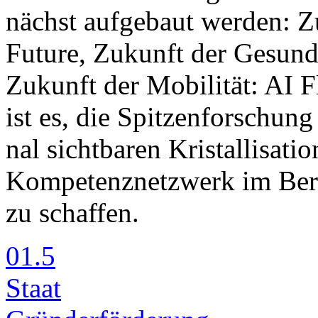
nächst auf­ge­baut wer­den: Zu
Fu­ture, Zu­kunft der Ge­sund­h
Zu­kunft der Mo­bi­li­tät: AI F
ist es, die Spit­zen­for­schung
nal sicht­ba­ren Kris­tal­li­sa­t
Kom­pe­tenz­netz­werk im Be­rei
zu schaf­fen.
01.5
Staat