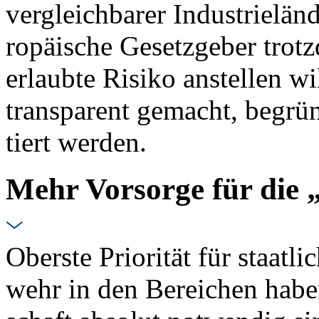
ver­gleich­ba­rer In­dus­trie­lä
ro­päi­sche Ge­setz­ge­ber trot
er­laub­te Ri­si­ko an­stel­le
trans­pa­rent ge­macht, be­grü
tiert wer­den.
Mehr Vor­sor­ge für die „g
Obers­te Prio­ri­tät für staat­li
wehr in den Be­rei­chen ha­be