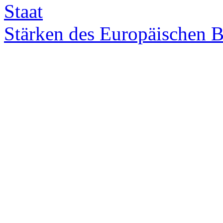
Staat
Stär­ken des Eu­ro­päi­schen B