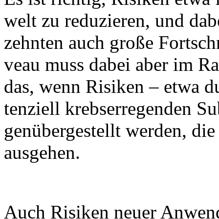
welt zu re­du­zie­ren, und da­
zehn­ten auch gro­ße Fort­schri
veau muss da­bei aber im Rah
das, wenn Ri­si­ken – et­wa d
ten­zi­ell krebs­er­re­gen­den Su
gen­über­ge­stellt wer­den, die
aus­ge­hen.
Auch Ri­si­ken neu­er An­wen­d