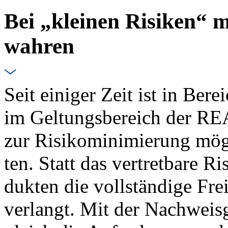
Bei „klei­nen Ri­si­ken“ m
wah­ren
Seit ei­ni­ger Zeit ist in Be­r
im Gel­tungs­be­reich der RE
zur Ri­si­ko­mi­ni­mie­rung mög
ten. Statt das ver­tret­ba­re Ri
duk­ten die voll­stän­di­ge Fr
ver­langt. Mit der Nach­weis­g