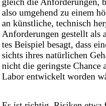
gleich die An­for­de­run­gen, b
al­so um­ge­hend zu ei­nem hö
an künst­li­che, tech­nisch her­
An­for­de­run­gen ge­stellt als 
tes Bei­spiel be­sagt, dass ei­
sichts ih­res na­tür­li­chen Ge­
nicht die ge­rings­te Chan­ce 
La­bor ent­wi­ckelt wor­den wä
Es ist rich­tig, Ri­si­ken et­