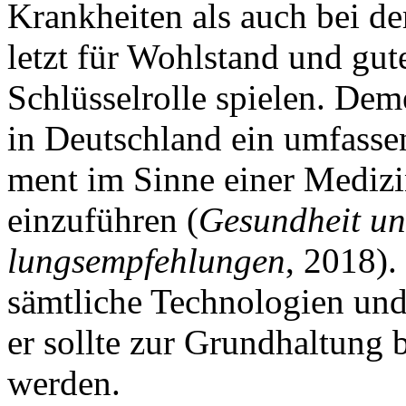
Krank­hei­ten als auch bei d
letzt für Wohl­stand und gu­te
Schlüs­sel­rol­le spie­len. Dem
in Deutsch­land ein um­fas­se
ment im Sin­ne ei­ner Me­di­zi
ein­zu­füh­ren (
Ge­sund­heit un
lungs­emp­feh­lun­gen
, 2018). 
sämt­li­che Tech­no­lo­gi­en u
er soll­te zur Grund­hal­tung
wer­den.