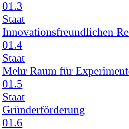
01.3
Staat
In­no­va­ti­ons­freund­li­chen 
01.4
Staat
Mehr Raum für Ex­pe­ri­men­t
01.5
Staat
Grün­der­för­de­rung
01.6