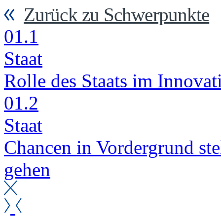
Zurück zu Schwerpunkte
01.1
Staat
Rol­le des Staats im In­no­va­t
01.2
Staat
Chan­cen in Vor­der­grund stel
ge­hen