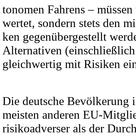
to­no­men Fah­rens – müs­sen
wer­tet, son­dern stets den mit 
ken ge­gen­über­ge­stellt wer­
Al­ter­na­ti­ven (ein­schließ­l
gleich­wer­tig mit Ri­si­ken ei
Die deut­sche Be­völ­ke­rung is
meis­ten an­de­ren EU-Mit­glie
ri­si­koad­ver­ser als der Durc