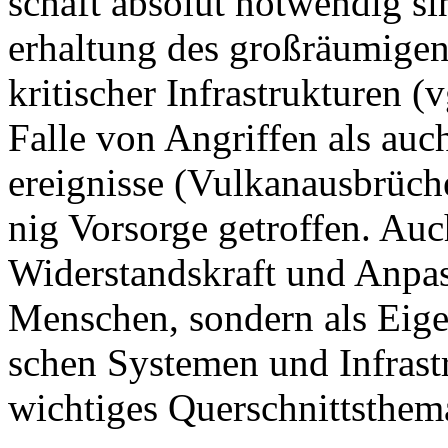
schaft ab­so­lut not­wen­dig s
erhal­tung des groß­räu­mi­ge
kri­ti­scher In­fra­struk­tu­ren
Fal­le von An­grif­fen als auc
er­eig­nis­se (Vul­kan­aus­brü­
nig Vor­sor­ge ge­trof­fen. Auc
Wi­der­stands­kraft und An­pas
Men­schen, son­dern als Ei­ge
schen Sys­te­men und In­fra­str
wich­ti­ges Quer­schnitts­the­ma