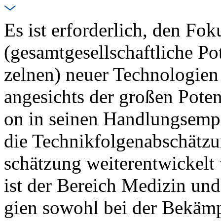
Es ist er­for­der­lich, den Fo­
(ge­samt­ge­sell­schaft­li­che 
zel­nen) neu­er Tech­no­lo­gi­e
an­ge­sichts der gro­ßen Po­ten­z
on in sei­nen Hand­lungs­emp­
die Tech­nik­fol­gen­ab­schät­z
schät­zung wei­ter­ent­wi­ckelt
ist der Be­reich Me­di­zin un
gi­en so­wohl bei der Be­käm