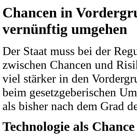
Chan­cen in Vor­der­gru
ver­nünf­tig um­ge­hen
Der Staat muss bei der Re­gu­l
zwi­schen Chan­cen und Ri­si
viel stär­ker in den Vor­der­g
beim ge­setz­ge­be­ri­schen Um­
als bis­her nach dem Grad der 
Tech­no­lo­gie als Chan­ce 