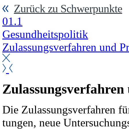
Zurück zu Schwerpunkte
01.1
Ge­sund­heits­po­li­tik
Zu­las­sungs­ver­fah­ren und Pr
Zu­las­sungs­ver­fah­ren
Die Zu­las­sungs­ver­fah­ren f
tun­gen, neue Un­ter­su­chung