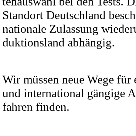
ten­aus­wahl bei den Tests. D
Stand­ort Deutsch­land be­sch
na­tio­na­le Zu­las­sung wie­d
duk­ti­ons­land ab­hän­gig.
Wir müs­sen neue We­ge für ei­n
und in­ter­na­tio­nal gän­gi­ge
fah­ren fin­den.