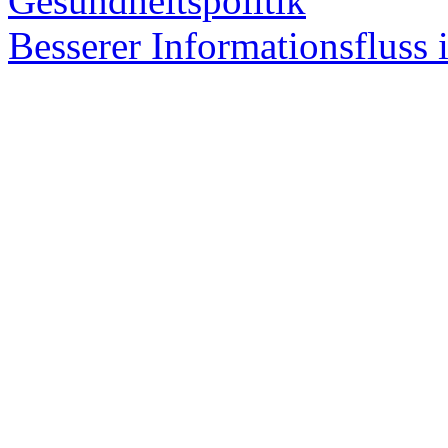
Ge­sund­heits­po­li­tik
Bes­se­rer In­for­ma­ti­ons­flus