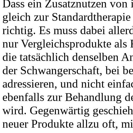
Dass ein Zu­satz­nut­zen von in
gleich zur Stan­dard­the­ra­pi
rich­tig. Es muss da­bei al­ler­
nur Ver­gleichs­pro­duk­te als 
die tat­säch­lich den­sel­ben A
der Schwan­ger­schaft, bei be­
adres­sie­ren, und nicht ein­fa
eben­falls zur Be­hand­lung der
wird. Ge­gen­wär­tig ge­schieh
neu­er Pro­duk­te all­zu oft, m