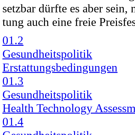
setz­bar dürf­te es aber sein, 
tung auch ei­ne freie Preis­fest
01.2
Ge­sund­heits­po­li­tik
Er­stat­tungs­be­din­gun­gen
01.3
Ge­sund­heits­po­li­tik
Health Tech­no­lo­gy As­sess­
01.4