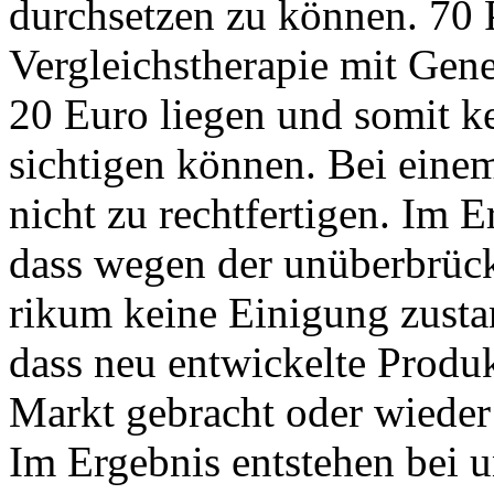
durch­set­zen zu kön­nen. 70 P
Ver­gleichs­the­ra­pie mit Ge­ne
20 Eu­ro lie­gen und so­mit ke
sich­ti­gen kön­nen. Bei ei­nem
nicht zu recht­fer­ti­gen. Im E
dass we­gen der un­über­brück­
ri­kum kei­ne Ei­ni­gung zu­s
dass neu ent­wi­ckel­te Pro­du
Markt ge­bracht oder wie­de
Im Er­geb­nis ent­ste­hen bei u