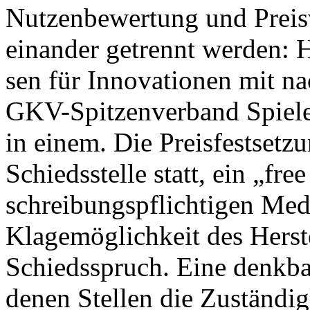
Nut­zen­be­wer­tung und Preis
ein­an­der ge­trennt wer­den: H
sen für In­no­va­tio­nen mit na
GKV-Spit­zen­ver­band Spie­ler
in ei­nem. Die Preis­fest­set­z
Schieds­stel­le statt, ein „fre
schrei­bungs­pflich­ti­gen Me­d
Kla­ge­mög­lich­keit des Her­st
Schieds­spruch. Ei­ne denk­ba­
de­nen Stel­len die Zu­stän­dig