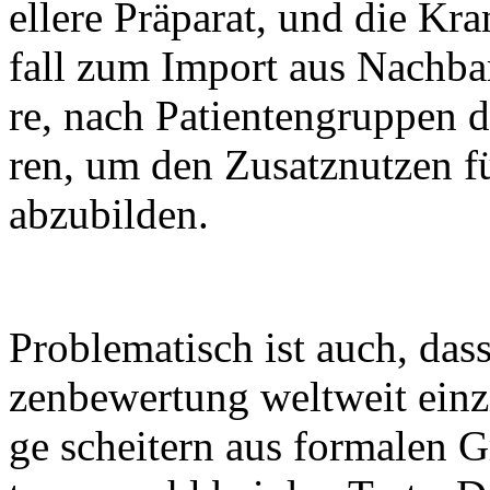
el­le­re Prä­pa­rat, und die Kr
fall zum Im­port aus Nach­bar
re, nach Pa­ti­en­ten­grup­pen di
ren, um den Zu­satz­nut­zen f
ab­zu­bil­den.
Pro­ble­ma­tisch ist auch, da
zen­be­wer­tung welt­weit ein­z
ge schei­tern aus for­ma­len G