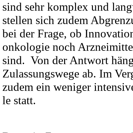
sind sehr kom­plex und lang­w
stel­len sich zu­dem Ab­gren­z
bei der Fra­ge, ob In­no­va­ti
on­ko­lo­gie noch Arz­nei­mit­te
sind. Von der Ant­wort hän­ge
Zu­las­sungs­we­ge ab. Im Ver­
zu­dem ein we­ni­ger in­ten­si­
le statt.