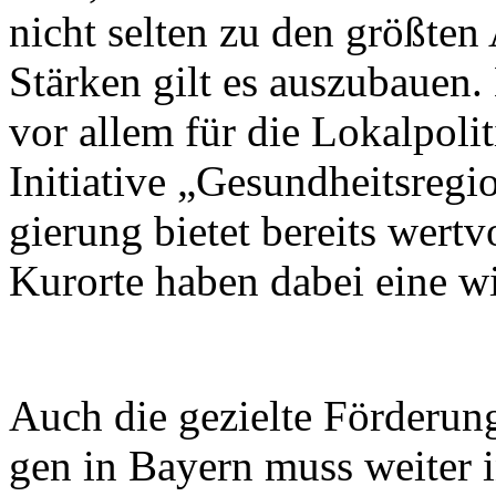
nicht sel­ten zu den größ­ten A
Stär­ken gilt es aus­zu­bau­en. E
vor al­lem für die Lo­kal­po­li­
In­itia­ti­ve „Ge­sund­heits­re­
gie­rung bie­tet be­reits wert­vol
Kur­or­te ha­ben da­bei ei­ne wi
Auch die ge­ziel­te För­de­run
gen in Bay­ern muss wei­ter in