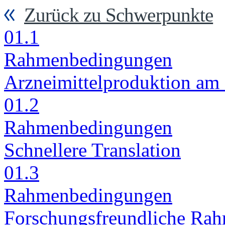
Zurück zu Schwerpunkte
01.1
Rah­men­be­din­gun­gen
Arz­nei­mit­tel­pro­duk­ti­on am
01.2
Rah­men­be­din­gun­gen
Schnel­le­re Trans­la­ti­on
01.3
Rah­men­be­din­gun­gen
For­schungs­freund­li­che Rah