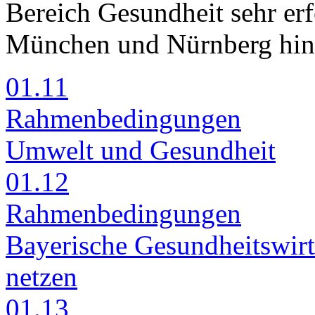
Be­reich Ge­sund­heit sehr er­f
Mün­chen und Nürn­berg hin­
01.11
Rah­men­be­din­gun­gen
Um­welt und Ge­sund­heit
01.12
Rah­men­be­din­gun­gen
Baye­ri­sche Ge­sund­heits­wirt­
net­zen
01.13