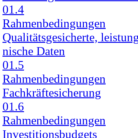
01.4
Rah­men­be­din­gun­gen
Qua­li­täts­ge­si­cher­te, leis­tu
ni­sche Da­ten
01.5
Rah­men­be­din­gun­gen
Fach­kräf­te­si­che­rung
01.6
Rah­men­be­din­gun­gen
In­ves­ti­ti­ons­bud­gets