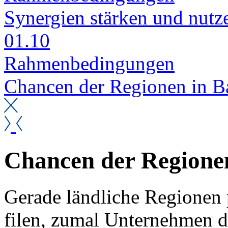
Syn­er­gi­en stär­ken und nut­z
01.10
Rah­men­be­din­gun­gen
Chan­cen der Re­gio­nen in Ba
Chan­cen der Re­gio­ne
Ge­ra­de länd­li­che Re­gio­nen 
fi­len, zu­mal Un­ter­neh­men d