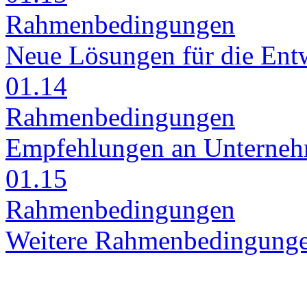
Rah­men­be­din­gun­gen
Neue Lö­sun­gen für die Ent­w
01.14
Rah­men­be­din­gun­gen
Emp­feh­lun­gen an Un­ter­ne
01.15
Rah­men­be­din­gun­gen
Wei­te­re Rah­men­be­din­gun­g