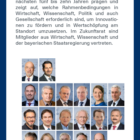
nächs­ten fünf bis zehn Jah­ren prä­gen und
zeigt auf, wel­che Rah­men­be­din­gun­gen in
Wirt­schaft, Wis­sen­schaft, Po­li­tik und auch
Ge­sell­schaft er­for­der­lich sind, um In­no­va­tio­
nen zu för­dern und in Wert­schöp­fung am
Stand­ort um­zu­set­zen. Im Zu­kunfts­rat sind
Mit­glie­der aus Wirt­schaft, Wis­sen­schaft und
der baye­ri­schen Staats­re­gie­rung ver­tre­ten.