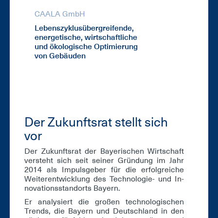
CAALA GmbH
DFG Forsch
Lebenszyklusübergreifende,
Datengetri
energetische, wirtschaftliche
von Entwur
und ökologische Optimierung
von Gebäuden
Der Zu­kunfts­rat stellt sich
vor
Der Zu­kunfts­rat der Baye­ri­schen Wirt­schaft
ver­steht sich seit sei­ner Grün­dung im Jahr
2014 als Im­puls­ge­ber für die er­folg­rei­che
Wei­ter­ent­wick­lung des Tech­no­lo­gie- und In­
no­va­ti­ons­stand­orts Bay­ern.
Er ana­ly­siert die gro­ßen tech­no­lo­gi­schen
Trends, die Bay­ern und Deutsch­land in den